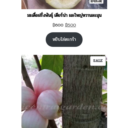
มะเดื่อฝรั่งพันธุ์ เดียร์น่า ผลใหญ่หวานละมุน
Original
Current
฿
600
฿
500
price
price
หยิบใส่ตะกร้า
was:
is:
฿600.
฿500.
PRODUCT
SALE
ON
SALE