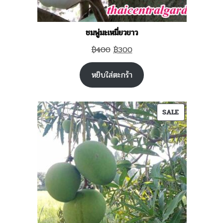
ชมพู่มะเหมี่ยวขาว
Original
Current
฿
400
฿
300
price
price
หยิบใส่ตะกร้า
was:
is:
฿400.
฿300.
PRODUCT
SALE
ON
SALE