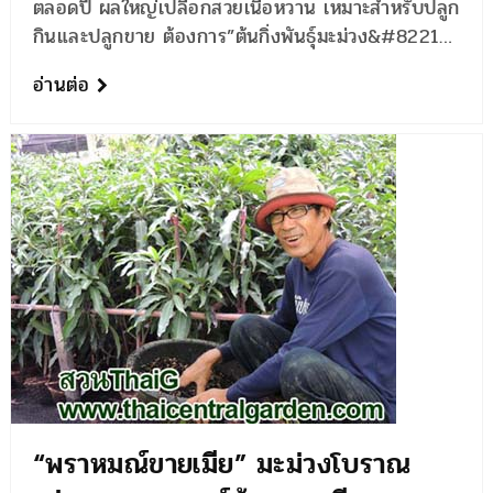
ตลอดปี ผลใหญ่เปลือกสวยเนื้อหวาน เหมาะสำหรับปลูก
กินและปลูกขาย ต้องการ”ต้นกิ่งพันธุ์มะม่วง&#8221…
อ่านต่อ
“พราหมณ์ขายเมีย” มะม่วงโบราณ