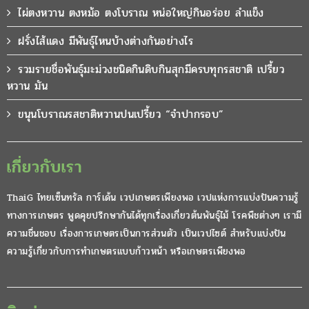
ไผ่ตงหวาน ตงหม้อ ตงโบราณ หน่อใหญ่กินอร่อย ลำแข็ง
ฝรั่งไส้แดง มีพันธุ์ไหนบ้างต่างกันอย่างไร
รวมรายชื่อพันธุ์มะม่วงชนิดกินดิบกินสุกมีครบทุกรสชาติ เปรี้ยว
หวาน มัน
ขนุนโบราณรสชาติหวานปนเปรี้ยว “จำปากรอบ”
เกี่ยวกับเรา
ThaiG ไทยเซ็นทรัล การ์เด้น เวปเกษตรเพียงพอ เวปแห่งการแบ่งปันความรู้
ทางการเกษตร พูดคุยปรึกษากันได้ทุกเรื่องเกี่ยวต้นพันธุ์ไม้ โรคพืชต่างๆ เรามี
ความชื่นชอบ เรื่องการเกษตรเป็นการส่วนตัว เป็นเวปไซต์ สำหรับแบ่งปัน
ความรู้เกี่ยวกับการทำเกษตรแบบก้าวหน้า หรือเกษตรเพียงพอ