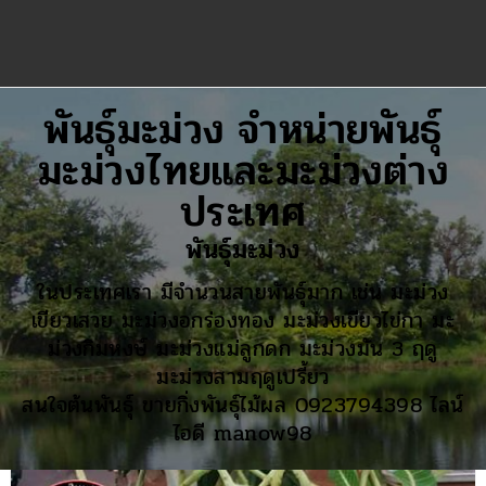
พันธุ์มะม่วง จำหน่ายพันธุ์
มะม่วงไทยและมะม่วงต่าง
ประเทศ
พันธุ์มะม่วง
ในประเทศเรา มีจำนวนสายพันธุ์มาก เช่น มะม่วง
เขียวเสวย มะม่วงอกร่องทอง มะม่วงเขียวไข่กา มะ
ม่วงกิมหงษ์ มะม่วงแม่ลูกดก มะม่วงมัน 3 ฤดู
มะม่วงสามฤดูเปรี้ยว
สนใจต้นพันธุ์ ขายกิ่งพันธุ์ไม้ผล 0923794398 ไลน์
ไอดี manow98