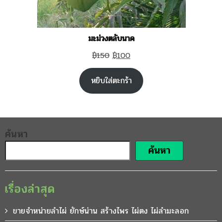
มะม่วงตลับนาค
Original
Current
฿
150
฿
100
price
price
หยิบใส่ตะกร้า
was:
is:
฿150.
฿100.
ค้นหา
ค้นหา
เรื่องล่าสุด
ขายจำหน่ายลำไผ่ ยักษ์น่าน สร้างไพร ไผ่ตง ไผ่ลำมะลอก