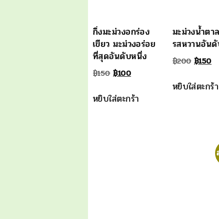
กิ่งมะม่วงอกร่อง
มะม่วงน้ำตา
เขียว มะม่วงอร่อย
รสหวานอันดั
ที่สุดอันดับหนึ่ง
Origin
Cu
฿
200
฿
150
Original
Current
฿
150
฿
100
price
pr
หยิบใส่ตะกร้า
price
price
was:
is
หยิบใส่ตะกร้า
was:
is:
฿200.
฿1
฿150.
฿100.