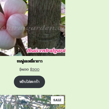
SALE
ชมพู่มะเหมี่ยวขาว
Original
Current
฿
400
฿
300
price
price
หยิบใส่ตะกร้า
was:
is:
฿400.
฿300.
PRODUCT
SALE
ON