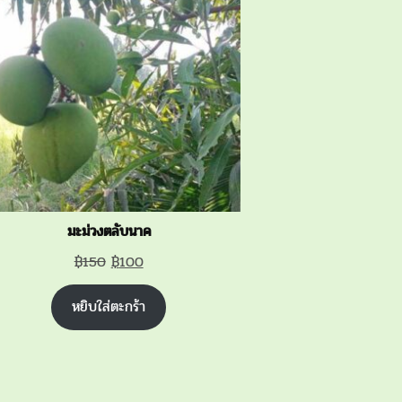
SALE
มะม่วงตลับนาค
Original
Current
฿
150
฿
100
price
price
หยิบใส่ตะกร้า
was:
is:
฿150.
฿100.