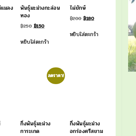
ล่แมลง
พันธุ์มะม่วงกะล่อน
ไผ่ยักษ์
ทอง
Original
Current
฿
200
฿
180
l
urrent
Original
Current
฿
250
฿
150
price
price
หยิบใส่ตะกร้า
rice
price
price
was:
is:
หยิบใส่ตะกร้า
:
was:
is:
฿200.
฿180.
250.
฿250.
฿150.
ลดราคา!
้
กิ่งพันธุ์มะม่วง
กิ่งพันธุ์มะม่วง
การะเกด
อกร่องศรีสยาม