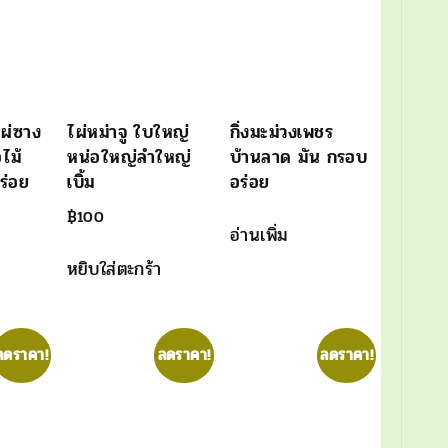
ไผ่ซาง
ไผ่หม่าจู ใบใหญ่
กิ่งมะม่วงเพชร
ไม้
หน่อใหญ่ลำใหญ่
บ้านลาด มัน กรอบ
ร่อย
เบิ้ม
อร่อย
฿
100
อ่านเพิ่ม
หยิบใส่ตะกร้า
ลดราคา!
ลดราคา!
ลดราคา!