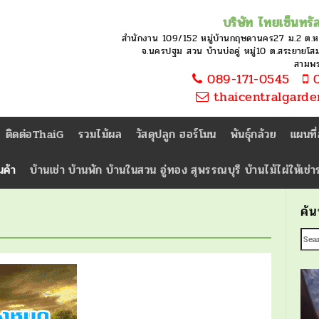
บริษัท ไทยเซ็นทรัล
สำนักงาน 109/152 หมู่บ้านกฤษดานคร27 ม.2 ต.
จ.นครปฐม สวน บ้านบ่อคู่ หมู่10 ต.สระยายโสม 
สามพ
089-171-0545
0
thaicentralgard
ติดต่อThaiG
รวมไม้ผล
วัสดุปลูก ฮอร์โมน
พันธุ์กล้วย
แผนที
นค้า
บ้านเช่า บ้านพัก บ้านในสวน อู่ทอง สุพรรณบุรี บ้านไม้ไผ่ให้เช่
ค้