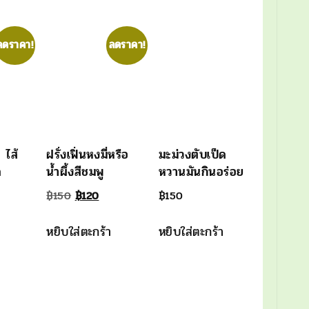
฿200.
฿150.
ลดราคา!
ลดราคา!
 ไส้
ฝรั่งเฟิ่นหงมี่หรือ
มะม่วงตับเป็ด
ด
น้ำผึ้งสีชมพู
หวานมันกินอร่อย
l
rrent
Original
Current
฿
150
฿
120
฿
150
ice
price
price
หยิบใส่ตะกร้า
หยิบใส่ตะกร้า
was:
is:
00.
฿150.
฿120.