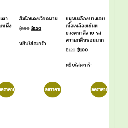
ลเตา
ส้มโอแดงเวียดนาม
ขนุนเหลืองบางเตย
บหนึ่ง
เนื้อเหลืองเข้มห
Original
Current
฿
190
฿
150
ยวงหนาสีสวย รส
al
rrent
price
price
หวานกลิ่นหอมมาก
หยิบใส่ตะกร้า
ice
was:
is:
Original
Current
฿
120
฿
100
:
฿190.
฿150.
price
price
50.
หยิบใส่ตะกร้า
was:
is:
฿120.
฿100.
ลดราคา!
ลดราคา!
ลดราคา!