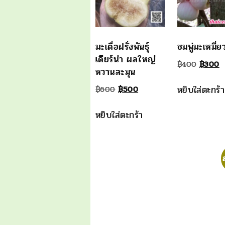
มะเดื่อฝรั่งพันธุ์
ชมพู่มะเหมี่
เดียร์น่า ผลใหญ่
Origin
C
฿
400
฿
300
หวานละมุน
price
p
Original
Current
หยิบใส่ตะกร้า
฿
600
฿
500
was:
is
price
price
฿400.
฿
หยิบใส่ตะกร้า
was:
is:
฿600.
฿500.