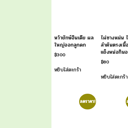
หว้ายักษ์อินเดีย ผล
ไผ่ซางหม่น 
ใหญ่ออกลูกดก
ลำต้นตรงเนื้อ
แข็งหน่อกินอ
฿
300
฿
80
หยิบใส่ตะกร้า
หยิบใส่ตะกร้า
ลดราคา!