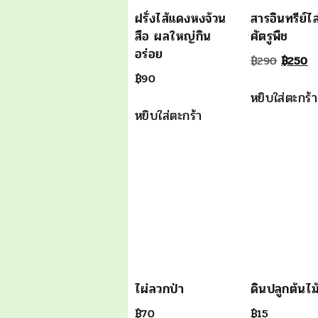
ฝรั่งไส้แดงหงจ้วน
สารอินทรีย์ไ
สือ ผลใหญ่กิน
ศัตรูพืช
อร่อย
Origina
C
฿
290
฿
250
฿
90
price
p
หยิบใส่ตะกร้า
was:
is
หยิบใส่ตะกร้า
฿290.
฿
ไผ่ลวกป่า
ดินปลูกต้นไม
฿
70
฿
15