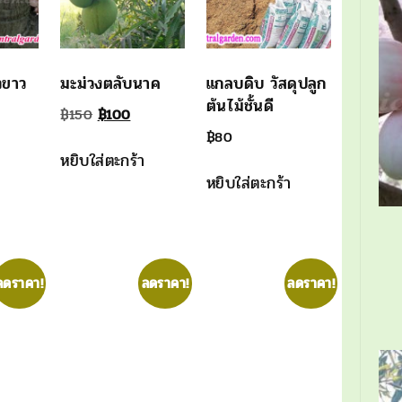
ยวขาว
มะม่วงตลับนาค
แกลบดิบ วัสดุปลูก
ต้นไม้ชั้นดี
al
urrent
Original
Current
฿
150
฿
100
rice
price
price
฿
80
หยิบใส่ตะกร้า
:
was:
is:
หยิบใส่ตะกร้า
300.
฿150.
฿100.
ลดราคา!
ลดราคา!
ลดราคา!