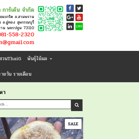
 การ์เด้น จำกัด
หอมเกร็ด อ.สามพราน
อ.อู่ทอง สุพรรณบุรี
LINE
ราน นครปฐม 73110
81-558-2320
en@gmail.com
่สวนThaiG
พันธุ์ไม้ผล
ารายวัน รายเดือน
นหา
PRODUCT
SALE
ON