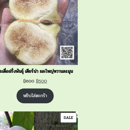
SALE
ะเดื่อฝรั่งพันธุ์ เดียร์น่า ผลใหญ่หวานละมุน
Original
Current
฿
600
฿
500
price
price
หยิบใส่ตะกร้า
was:
is:
฿600.
฿500.
PRODUCT
SALE
ON