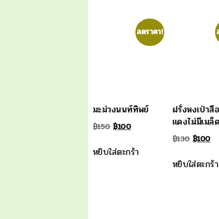
ลดราคา!
มะม่วงนนท์ทิพย์
ฝรั่งหงเป่าสือ
แดงไม่มีเมล็
Original
Current
฿
150
฿
100
Origina
Cu
price
price
฿
130
฿
100
หยิบใส่ตะกร้า
price
pr
was:
is:
หยิบใส่ตะกร้า
was:
is:
฿150.
฿100.
฿130.
฿1