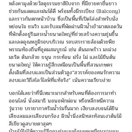
​หลังคามุงด้วยวัสดุธรรมชาติใบจาก ที่มีชายคายื่นยาว
ช่วยกันแดดและฝนได้ดี พร้อมทั้งมีระเบียง (Balcony)
และราวกันตกหน้าบ้าน ซึ่งเป็นพื้นที่เปิดโล่งสำหรับนั่ง
หย่อนใจ ชมวิว และรับลมที่พัดผ่านผิวน้ำเข้ามาตลอดวัน
ที่พักตั้งอยู่ริมสระน้ำขนาดใหญ่ที่ช่วยสร้างความชุ่มชื้น
และลดอุณหภูมิรอบบริเวณ รอบสระรายล้อมด้วยพืช
พรรณท้องถิ่นที่อุดมสมบูรณ์ เช่น ต้นมะพร้าว มะม่วง
มะริด ต้นกล้วย ขนุน กระท้อน ฝรั่ง ไผ่ และไม้ยืนต้น
ขนาดใหญ่ ให้ความรู้สึกเหมือนเป็นพื้นที่สวนเกษตร
ดั้งเดิมที่สงบและเป็นส่วนตัวสูง​”สวรรค์ของคนรักความ
สงบและวิถีสโลว์ไลฟ์ที่แท้จริง” เน้นความเรียบง่าย
บอกได้เลยว่าที่นี่เหมาะมากสำหรับคนที่ต้องการมาทำ
ออนไลน์ นั่งสมาธิ นอนอพักผ่อน หรือหลีกหนีความ
วุ่นวาย บรรยากาศริมน้ำร่มรื่นมาก เงียบสงบจนได้ยิน
เสียงลมและเสียงนกร้อง ผิวน้ำนิ่งสนิทสะท้อนเงาต้นไม้
สีเขียวดูสบายตาสุดๆ
บ้านไม้ไผ่ให้ความรู้สึกอบอุ่นและย้อนยุคเหมือนมานอน