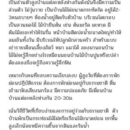
เป็นส่วนตัวสูงบ้านแต่ละหลังห่างกันดังนั้นจึงมีความเป็น
ส่วนตัว ไม่วุ่นวาย เป็นบ้านไม้ไผ่ขนาดกระทัดรัด อยู่ได้2-
3คนสบายๆ ห้องน้ำอยู่ติดกับตัวบ้าน บริเวณโดยรอบ
เป็นสวนผลไม้ ไม้ป่ายืนต้น เช่น ต้นมะริด มะหาด มี
ต้นไม้เยอะทำให้ร่มรื่น หน้าบ้านติดบ่อน้ำขนาดใหญ่ทำให้
ลมเย็นทั้งวัน มีบริเวณให้ปลูกผักสวนครัว สำหรับแบบ
เช่ารายเดือนเลี้ยงสัตว์ หมา แมวได้ ลองมานอนบ้าน
ไม้ไผ่จะรู้สึกอย่างไรเหมือนนอนบ้านไม้บ้านปูนหรือเปล่า
ต้องลองถึงจะรู้ถึงความรู้สึกฟิน
เหมาะกับคนที่ชอบความเงียบสงบ ผู้สูงวัยที่ต้องการพัก
ผ่อนปฎิบัติธรรม ต้องการพักผ่อนอยู่กับธรรมชาติ ตื่น
เช้ามาฟังเสียงนกร้อง มีความปลอดภัย มีเพื่อนบ้าน
บ้านแต่ละหลังห่างกัน 20-30ม.
เน้นวิถีชีวิตที่เรียบง่ายและการอยู่ร่วมกับธรรมชาติ ตัว
บ้านพักเป็นกระท่อมไม้ไผ่หรือเรือนไม้ขนาดย่อม ยกพื้น
สูงเล็กน้อยหนีความชื้นจากดินและริมน้ำ