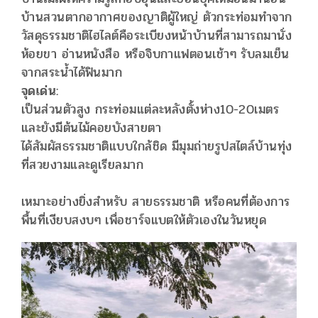
บ้านสวนตากอากาศของญาติผู้ใหญ่ ตัวกระท่อมทำจาก
วัสดุธรรมชาติไฮไลต์คือระเบียงหน้าบ้านที่สามารถมานั่ง
ห้อยขา อ่านหนังสือ หรือจิบกาแฟตอนเช้าๆ รับลมเย็น
จากสระน้ำได้ฟินมาก
​จุดเด่น:
​เป็นส่วนตัวสูง กระท่อมแต่ละหลังตั้งห่าง10-20เมตร
และยังมีต้นไม้คอยบังสายตา
​ได้สัมผัสธรรมชาติแบบใกล้ชิด มีมุมถ่ายรูปสไตล์บ้านทุ่ง
ที่สวยงามและดูเรียลมาก
เหมาะอย่างยิ่งสำหรับ สายธรรมชาติ หรือคนที่ต้องการ
พื้นที่เงียบสงบๆ เพื่อชาร์จแบตให้ตัวเองในวันหยุด