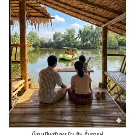
นั่งระเบียงรับลมเย็นเย็น จิ๊บกาแฟ