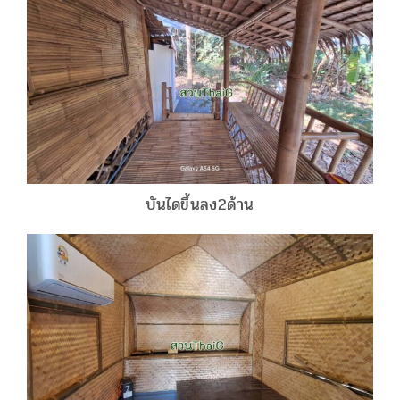
บันไดขึ้นลง2ด้าน