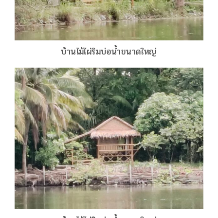
บ้านไม้ไผ่ริมบ่อน้ำขนาดใหญ่