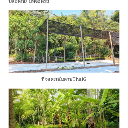
ปลอดภัย มีที่จอดรถ
ที่จอดรถในสวนThaiG