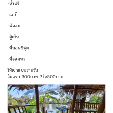
-น้ำฟรี
-แอร์
-พัดลม
-ตู้เย็น
-ที่นอน5ฟุต
-ที่จอดรถ
ให้เช่าแบบรายวัน
วันแรก 300บาท 2วัน500บาท