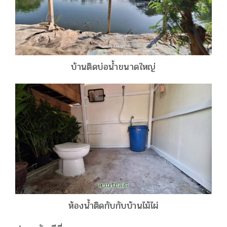
บ้านติดบ่อน้ำขนาดใหญ่
ห้องน้ำติดกับกับบ้านไม้ไผ่