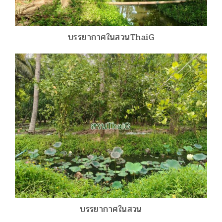
บรรยากาศในสวนThaiG
บรรยากาศในสวน