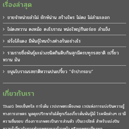
เรื่องล่าสุด
ขายจำหน่ายลำไผ่ ยักษ์น่าน สร้างไพร ไผ่ตง ไผ่ลำมะลอก
ไผ่ตงหวาน ตงหม้อ ตงโบราณ หน่อใหญ่กินอร่อย ลำแข็ง
ฝรั่งไส้แดง มีพันธุ์ไหนบ้างต่างกันอย่างไร
รวมรายชื่อพันธุ์มะม่วงชนิดกินดิบกินสุกมีครบทุกรสชาติ เปรี้ยว
หวาน มัน
ขนุนโบราณรสชาติหวานปนเปรี้ยว “จำปากรอบ”
เกี่ยวกับเรา
ThaiG ไทยเซ็นทรัล การ์เด้น เวปเกษตรเพียงพอ เวปแห่งการแบ่งปันความรู้
ทางการเกษตร พูดคุยปรึกษากันได้ทุกเรื่องเกี่ยวต้นพันธุ์ไม้ โรคพืชต่างๆ เรามี
ความชื่นชอบ เรื่องการเกษตรเป็นการส่วนตัว เป็นเวปไซต์ สำหรับแบ่งปัน
ความรู้เกี่ยวกับการทำเกษตรแบบก้าวหน้า หรือเกษตรเพียงพอ