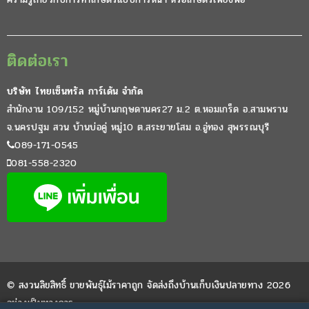
ติดต่อเรา
บริษัท ไทยเซ็นทรัล การ์เด้น จำกัด
สำนักงาน 109/152 หมู่บ้านกฤษดานคร27 ม.2 ต.หอมเกร็ด อ.สามพราน
จ.นครปฐม สวน บ้านบ่อคู่ หมู่10 ต.สระยายโสม อ.อู่ทอง สุพรรณบุรี
089-171-0545
081-558-2320
© สงวนลิขสิทธิ์ ขายพันธุ์ไม้ราคาถูก จัดส่งถึงบ้านเก็บเงินปลายทาง 2026
อย่างเป็นทางการ