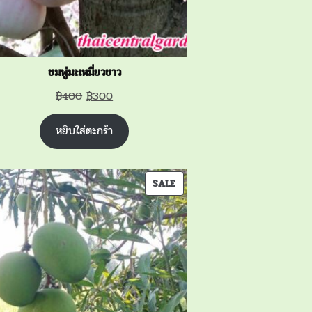
ชมพู่มะเหมี่ยวขาว
Original
Current
฿
400
฿
300
price
price
หยิบใส่ตะกร้า
was:
is:
฿400.
฿300.
PRODUCT
SALE
ON
SALE