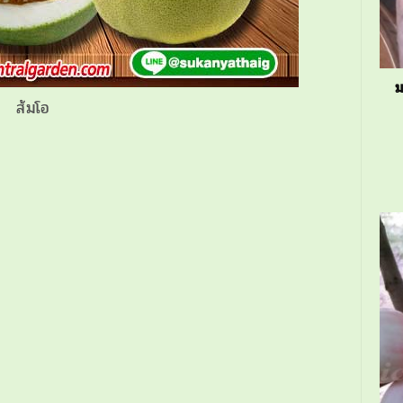
ม
ส้มโอ