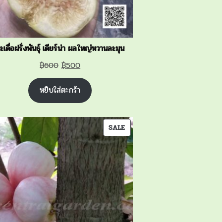
ะเดื่อฝรั่งพันธุ์ เดียร์น่า ผลใหญ่หวานละมุน
Original
Current
฿
600
฿
500
price
price
หยิบใส่ตะกร้า
was:
is:
฿600.
฿500.
PRODUCT
SALE
ON
SALE