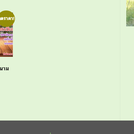
ลดราคา!
ดนาม
rent
ce
0.