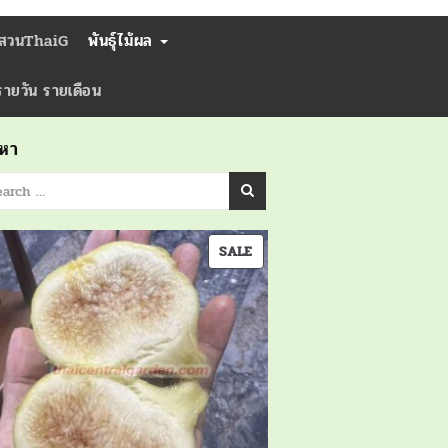
่สวนThaiG
พันธุ์ไม้ผล
ารายวัน รายเดือน
นหา
PRODUCT
SALE
ON
SALE