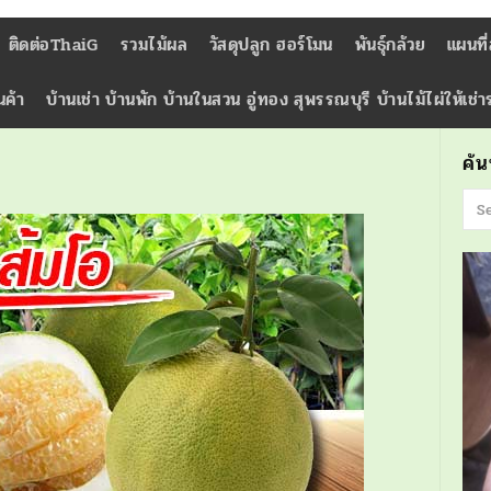
ติดต่อThaiG
รวมไม้ผล
วัสดุปลูก ฮอร์โมน
พันธุ์กล้วย
แผนที
นค้า
บ้านเช่า บ้านพัก บ้านในสวน อู่ทอง สุพรรณบุรี บ้านไม้ไผ่ให้เช่
ค้