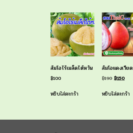
ส้มโอไร้เมล็ดไต้หวัน
ส้มโอแดงเวีย
Original
Cur
฿
100
฿
190
฿
150
price
pri
หยิบใส่ตะกร้า
หยิบใส่ตะกร้า
was:
is:
฿190.
฿15