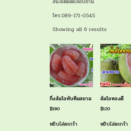
สนใจติดต่อสอบถาม
โทร.089-171-0545
Sorted
Showing all 6 results
by
latest
กิ่งส้มโอทับทิมสยาม
ส้มโอทองดี
฿
180
฿
120
หยิบใส่ตะกร้า
หยิบใส่ตะกร้า