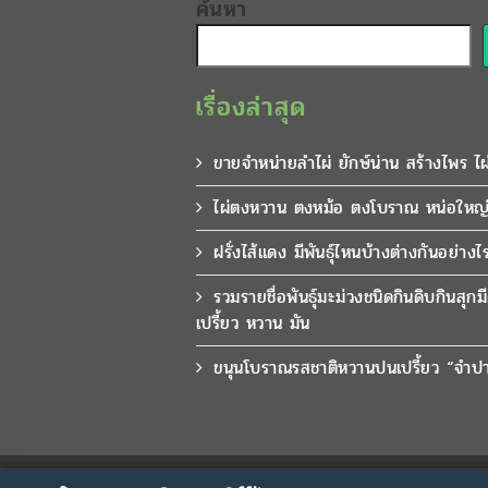
ค้นหา
เรื่องล่าสุด
ขายจำหน่ายลำไผ่ ยักษ์น่าน สร้างไพร ไ
ไผ่ตงหวาน ตงหม้อ ตงโบราณ หน่อใหญ่
ฝรั่งไส้แดง มีพันธุ์ไหนบ้างต่างกันอย่างไ
รวมรายชื่อพันธุ์มะม่วงชนิดกินดิบกินสุก
เปรี้ยว หวาน มัน
ขนุนโบราณรสชาติหวานปนเปรี้ยว “จำ