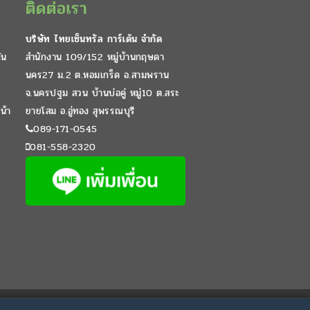
ติดต่อเรา
บริษัท ไทยเซ็นทรัล การ์เด้น จำกัด
ัน
สำนักงาน 109/152 หมู่บ้านกฤษดา
นคร27 ม.2 ต.หอมเกร็ด อ.สามพราน
จ.นครปฐม สวน บ้านบ่อคู่ หมู่10 ต.สระ
น้า
ยายโสม อ.อู่ทอง สุพรรณบุรี
089-171-0545
081-558-2320