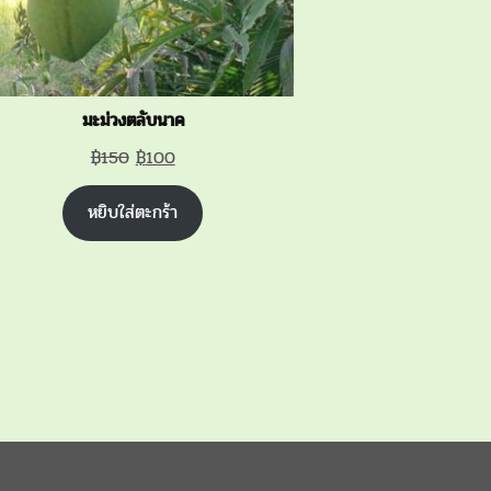
มะม่วงตลับนาค
Original
Current
฿
150
฿
100
price
price
หยิบใส่ตะกร้า
was:
is:
฿150.
฿100.