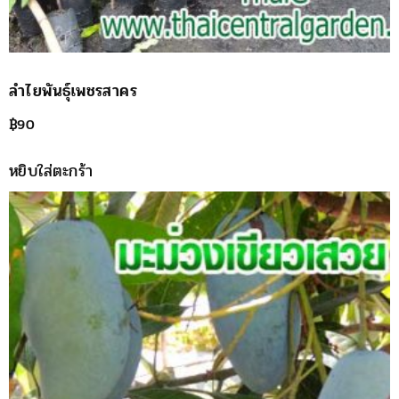
ลำไยพันธุ์เพชรสาคร
฿
90
หยิบใส่ตะกร้า