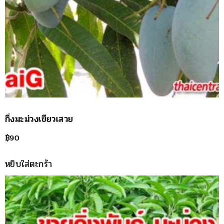
กิ่งมะม่วงเขียวเสวย
฿
90
หยิบใส่ตะกร้า