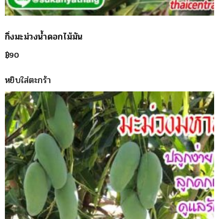
กิ่งมะม่วงน้ำดอกไม้มัน
฿
90
หยิบใส่ตะกร้า