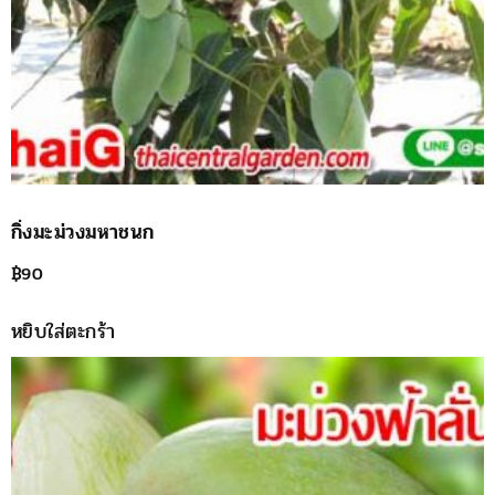
กิ่งมะม่วงมหาชนก
฿
90
หยิบใส่ตะกร้า