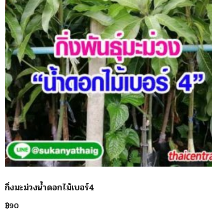
กิ่งมะม่วงน้ำดอกไม้เบอร์4
฿
90