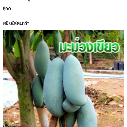
฿
90
หยิบใส่ตะกร้า