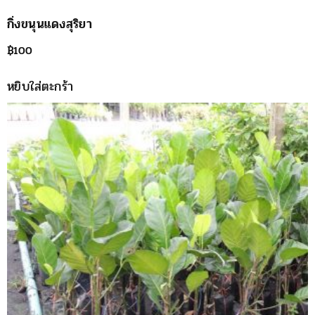
กิ่งขนุนแดงสุริยา
฿
100
หยิบใส่ตะกร้า