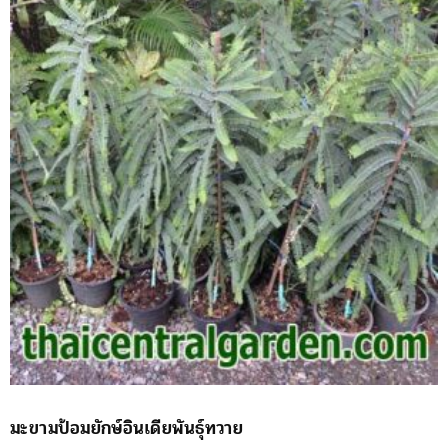
มะขามป้อมยักษ์อินเดียพันธุ์ทวาย