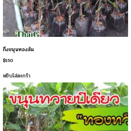
กิ่งขนุนทองส้ม
฿
150
หยิบใส่ตะกร้า