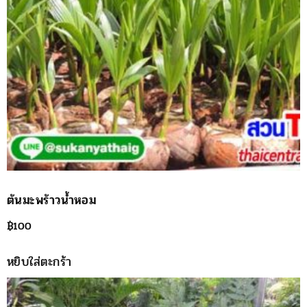
ต้นมะพร้าวน้ำหอม
฿
100
หยิบใส่ตะกร้า