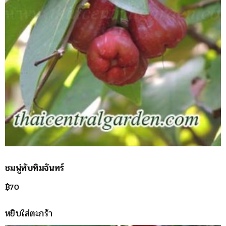
ชมพู่ทับทิมจันทร์
฿
70
หยิบใส่ตะกร้า