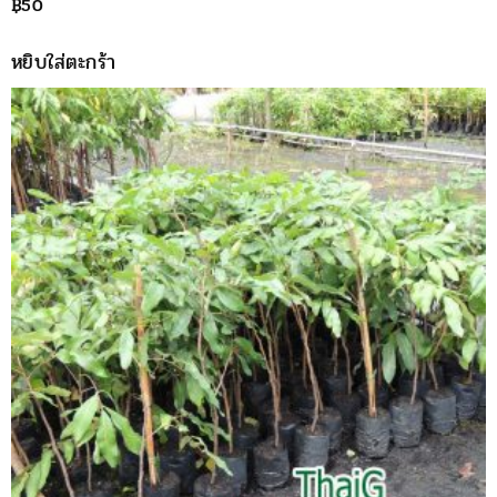
฿
50
หยิบใส่ตะกร้า