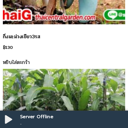
กิ่งมะม่วงเขียว3รส
฿
130
หยิบใส่ตะกร้า
Server Offline
-