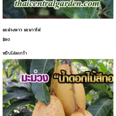
มะม่วงหาว มะนาวโห่
฿
80
หยิบใส่ตะกร้า