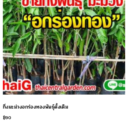
กิ่งมะม่วงอกร่องทองพันธุ์ดั้งเดิม
฿
90