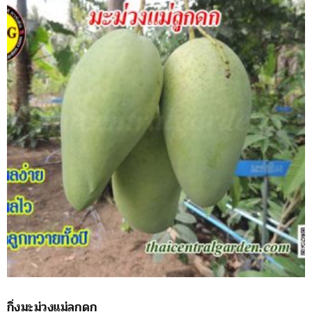
กิ่งมะม่วงแม่ลูกดก