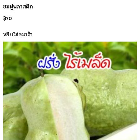
ชมพู่พลาสติก
฿
70
หยิบใส่ตะกร้า