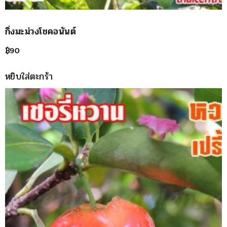
กิ่งมะม่วงโชคอนันต์
฿
90
หยิบใส่ตะกร้า