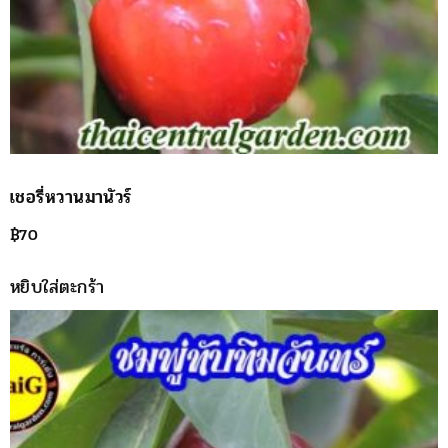
เชอรี่หวานมานัวร์
฿
70
หยิบใส่ตะกร้า