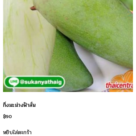
กิ่งมะม่วงฟ้าลั่น
฿
90
หยิบใส่ตะกร้า