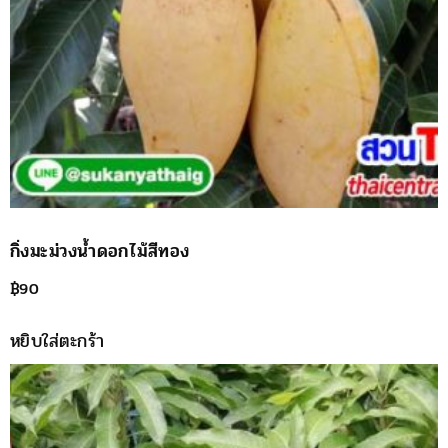
กิ่งมะม่วงน้ำดอกไม้สีทอง
฿
90
หยิบใส่ตะกร้า