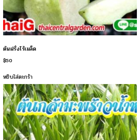
ต้นฝรั่งไร้เมล็ด
฿
50
หยิบใส่ตะกร้า