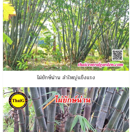
ไผ่ยักษ์น่าน ลำใหญ่แข็งแรง