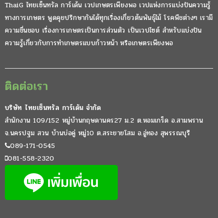
ThaiG ไทยเซ็นทรัล การ์เด้น เวปเกษตรเพียงพอ เวปแห่งการแบ่งปันความรู้
ทางการเกษตร พูดคุยปรึกษากันได้ทุกเรื่องเกี่ยวต้นพันธุ์ไม้ โรคพืชต่างๆ เรามี
ความชื่นชอบ เรื่องการเกษตรเป็นการส่วนตัว เป็นเวปไซต์ สำหรับแบ่งปัน
ความรู้เกี่ยวกับการทำเกษตรแบบก้าวหน้า หรือเกษตรเพียงพอ
ติดต่อเรา
บริษัท ไทยเซ็นทรัล การ์เด้น จำกัด
สำนักงาน 109/152 หมู่บ้านกฤษดานคร27 ม.2 ต.หอมเกร็ด อ.สามพราน
จ.นครปฐม สวน บ้านบ่อคู่ หมู่10 ต.สระยายโสม อ.อู่ทอง สุพรรณบุรี
089-171-0545
081-558-2320