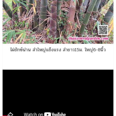
ไผ่ยักษ์น่าน ลำใหญ่แข็งแรง ลำยาว15ม. ใหญ่6-8นิ้ว