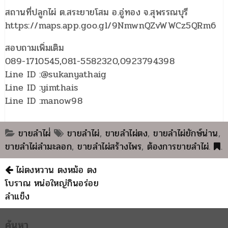
สถานที่ปลูกไผ่ ต.สระยายโสม อ.อู่ทอง จ.สุพรรณบุรี
https://maps.app.goo.gl/9NmwnQZvWWCz5QRm6
สอบถามเพิ่มเติม
089-1710545,081-5582320,0923794398
Line ID :@sukanyathaig
Line ID :yimthais
Line ID :manow98
น
ขายลำไผ่่
ขายลำไผ่
,
ขายลำไผ่ตง
,
ขายลำไผ่ยักษ์น่าน
,
ขายลำไผ่ลำมะลอก
,
ขายลำไผ่สร้างไพร
,
ต้องการขายลำไผ่
.
.
ไผ่ตงหวาน ตงหม้อ ตง
โบราณ หน่อใหญ่กินอร่อย
ลำแข็ง
ค้นหา