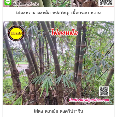
ไผ่ตงหวาน ตงหม้อ หน่อใหญ่ เนื้อกรอบ หวาน
ไผ่ตง ตงหม้อ ตงศรีปราจีน