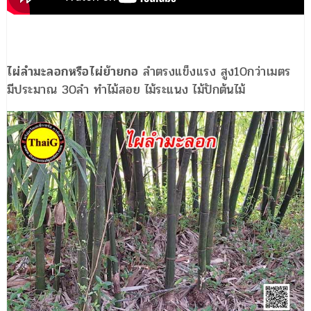
ไผ่ลำมะลอกหรือไผ่ย้ายกอ
ลำตรงแข็งแรง สูง10กว่าเมตร
มีประมาณ 30ลำ ทำไม้สอย ไม้ระแนง ไม้ปักต้นไม้