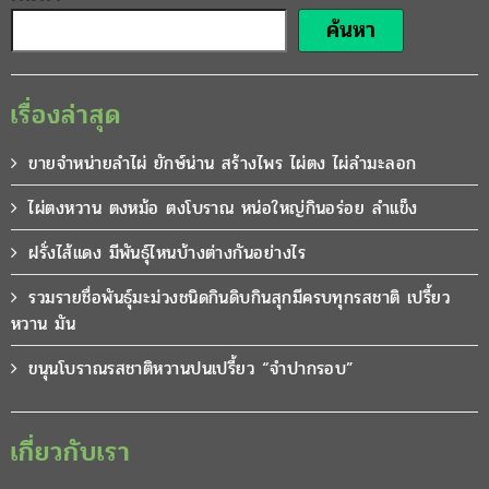
ค้นหา
เรื่องล่าสุด
ขายจำหน่ายลำไผ่ ยักษ์น่าน สร้างไพร ไผ่ตง ไผ่ลำมะลอก
ไผ่ตงหวาน ตงหม้อ ตงโบราณ หน่อใหญ่กินอร่อย ลำแข็ง
ฝรั่งไส้แดง มีพันธุ์ไหนบ้างต่างกันอย่างไร
รวมรายชื่อพันธุ์มะม่วงชนิดกินดิบกินสุกมีครบทุกรสชาติ เปรี้ยว
หวาน มัน
ขนุนโบราณรสชาติหวานปนเปรี้ยว “จำปากรอบ”
เกี่ยวกับเรา