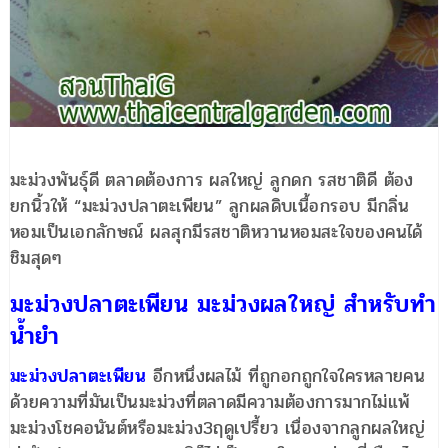
มะม่วงพันธุ์ดี ตลาดต้องการ ผลใหญ่ ลูกดก รสชาติดี ต้อง
ยกนิ้วให้ “มะม่วงปลาตะเพียน” ลูกผลดิบเนื้อกรอบ มีกลิ่น
หอมเป็นเอกลักษณ์ ผลสุกมีรสชาติหวานหอมสะใจของคนได้
ชิมสุดๆ
มะม่วงปลาตะเพียน มะม่วงผลใหญ่ สำหรับทำ
น้ำยำ
มะม่วงปลาตะเพียน
อีกหนึ่งผลไม้ ที่ถูกอกถูกใจใครหลายคน
ด้วยความที่มันเป็นมะม่วงที่ตลาดมีความต้องการมากไม่แพ้
มะม่วงโชคอนันต์หรือมะม่วง3ฤดูเปรี้ยว เนื่องจากลูกผลใหญ่