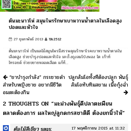
ต้นมะนาวโห่ สมุนไพรรักษาเบาหวานน้ำตาลในเลือดสูง
ปอดและหัวใจ
27 กุมภาพันธ์ 2013
YA2512
ต้นมะนาวโห่ เป็นผลไม้สมุนไพรมีสรรพคุณรักษาโรคเบาหวานน้ำตาลใน
เลือดสูง ช่วยบำรุงปอดและหัวใจ มะเร็งถุงลมโป่งพอง ไต เก๊าท์
ไทรอยด์ ช่วยขยายหลอดเลือด แก้ท้…
นำทาง
“ยาบำรุงกำลัง” กระชายดำ
ปลูกส้มโอทั้งทีต้องปลูก พันธุ์
สำหรับหญิงชาย อยากมีชีวิต
ส้มโอทับทิมสยาม เนื้อกุ้งฉ่ำ
อมตะต้องกิน
2 THOUGHTS ON “
มะม่วงพันธุ์ดีปลาตะเพียน
ตลาดต้องการ ผลใหญ่ลูกดกรสชาติดี ต้องยกนิ้วให้
”
ต้มไม้สีเขียว
says:
17 พฤศจิกายน 2015 at 11:32