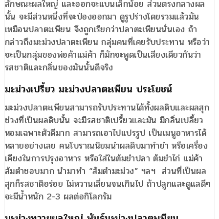
ลักษณะผลใหญ่ และออกจะแบนเล็กน้อย ส่วนตรงกลางผล
นั้น จะมีส่วนหนึ่งที่จะป่องออกมา ดูรูปร่างโดยรวมแล้วมัน
เหมือนปลาตะเพียน จึงถูกเรียกว่าปลาตะเพียนนั่นเอง ถ้า
กล่าวถึงมะม่วงปลาตะเพียน กลุ่มคนที่เคยรับประทาน หรือว่า
จะเป็นกลุ่มของพ่อค้าแม่ค้า ก็มักจะพูดเป็นเสียงเดียวกันว่า
รสชาติและกลิ่นของมันนั้นดีจริง
มะม่วงเปรี้ยว มะม่วงปลาตะเพียน ประโยชน์
มะม่วงปลาตะเพียนสามารถรับประทานได้ทั้งผลดิบและผลสุก
ช่วงที่เป็นผลดิบนั้น จะมีรสชาติเปรี้ยวและมัน มีกลิ่นเปลี้ยว
หอมเฉพาะตัวดีมาก สามารถเอาไปแปรรูป เป็นเมนูอาหารได้
หลายอย่างเลย คนโบราณนิยมนำผลดิบมาทำยำ หรือเครื่อง
เคียงในการปรุงอาหาร หรือใส่ในต้มยำปลา ต้มยำไก่ แม่ค้า
ส้มตำชอบมาก นำมาทำ “ส้มตำมะม่วง” ฯลฯ ส่วนที่เป็นผล
สุกก็รสชาติอร่อย ไม่หวานเลี่ยนจนเกินไป ถ้าปลูกและดูแลดีๆ
จะมีน้ำหนัก 2-3 ผลต่อกิโลกรัม
มะม่วงทวายผลใหญ่ พันธุ์มะม่วงปลาตะเพียน