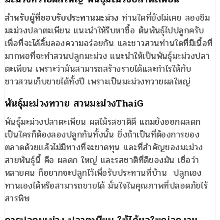
สำหรับผู้ที่ชอบรับประทานมะม่วง
ท่านใดที่ยังไม่เคย ลองชิม
มะม่วงปลาตะเพียน แนะนำให้รีบหาซื้อ ต้นพันธุ์ไปปลูกครับ
เพื่อที่จะได้ลิ้มลองความอร่อยกัน และชาวสวนท่านใดที่มีเนื้อที่
มากพอที่จะทำสวนปลูกมะม่วง แนะนำให้เป็นพันธุ์มะม่วงปลา
ตะเพียน เพราะว่ามันสามารถสร้างรายได้และกำไรให้กับ
ชาวสวนเก็บขายได้ทั้งปี เพราะเป็นมะม่วงทวายผลใหญ่
พันธุ์มะม่วงทวาย สวนมะม่วงThaiG
พันธุ์มะม่วงปลาตะเพียน ผลไม้รสชาติดี แถมยังออกผลดก
เป็นใครก็ต้องลองปลูกกันทั้งนั้น ยิ่งถ้าเป็นที่ต้องการของ
ตลาดด้วยแล้วไม่มีทางที่จะขาดทุน และที่สำคัญของมะม่วง
สายพันธุ์นี้ คือ ผลดก ใหญ่ และรสชาติที่ดีของมัน เชื่อว่า
หลายคน ก็อยากจะปลูกไว้เพื่อรับประทานที่บ้าน ปลูกเอง
ทานเองได้หรือสามารถขายได้ มั่นใจในคุณภาพที่ปลอดภัยไร้
สารพิษ