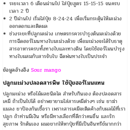
ระยะเวลา 6 เดือนผ่านไป ใส่ปุ๋ยสูตร 15-15-15 จนครบ
เวลา 2 ปี
2 ปีผ่านไป เริ่มใส่ปุ๋ย 8-24-24 เพื่อเริ่มกระตุ้นให้มะม่วง
ออกดอกและติดผล
ช่วงระยะที่ปลูกมะม่วง เกษตรกรควรบำรุงต้นมะม่วงด้วย
การฉีดฮอร์โมนทางใบมะม่วงด้วย เพื่อมะม่วงจะได้รับธาตุ
สารอาหารครบทั้งทางใบและทางดิน โดยใช้ฮอร์โมนบำรุง
ทางใบผสมกับสารจับใบ ฉีดพ่นทางใบเป็นประจำ
ข้อมูลอ้างอิง
Sour mango
ปลูกมะม่วงปลอดสารพิษ ใช้ปุ๋ยฮอร์โมนแทน
ปลูกมะม่วง หรือไม้ผลชนิดใด สำหรับกินเอง ต้องปลอดสาร
เคมี ถ้าเป็นไปได้ อย่าพยายามใส่สารเคมีต่างๆ เช่น ยาฆ่า
แมลง ยาป้องกันเชื้อรา เพราะสารเคมีจะติดค้างกับผลไม้ที่เรา
ปลูก ถ้าท่านมีเงิน หรือมีทางเลือกที่ดีกว่าคนอื่น และรัก
สุขภาพ รักต้นเอง ผมอยากให้หาปุ๋ยที่มีเป็นอินทรีย์มากกว่า