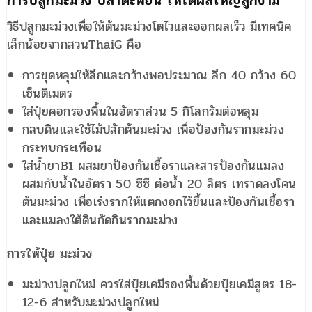
การปลูกมะม่วง ปลาตะพียน ให้ได้ผลใหญ่ลูกงาม
วิธีปลูกมะม่วงเพื่อให้ต้นมะม่วงโตไวและออกผลเร็ว มีเทคนิค
เล็กน้อยจากสวนThaiG คือ
การขุดหลุมให้ลึกและกว้างพอประมาณ ลึก 40 กว้าง 60
เซ็นติเมตร
ใส่ปุ๋ยคอกรองพื้นในอัตราส่วน 5 กิโลกรัมต่อหลุม
กลบดินและใช้ไม้ปลักต้นมะม่วง เพื่อป้องกันรากมะม่วง
กระทบกระเทือน
ใส่น้ำยาB1 ผสมยาป้องกันเชื้อราและสารป้องกันแมลง
ผสมกับน้ำในอัตรา 50 ซีซี ต่อน้ำ 20 ลิตร เทราดลงโคน
ต้นมะม่วง เพื่อเร่งรากให้แตกงอกไว้ขึ้นและป้องกันเชื้อรา
และแมลงใต้ดินกัดกินรากมะม่วง
การให้ปุ๋ย มะม่วง
มะม่วงปลูกใหม่ ควรใส่ปุ๋ยเคมีรองพื้นด้วยปุ๋ยเคมีสูตร 18-
12-6 สำหรับมะม่วงปลูกใหม่