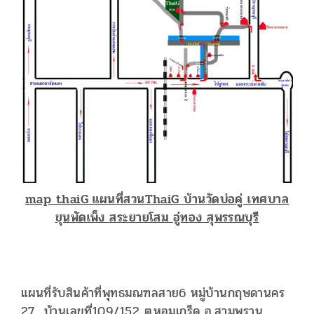
map thaiG แผนที่สวนThaiG บ้านวัดบ่อคู่ เทศบาล
ขุนพัดเพ็ง สระยายโสม อู่ทอง สุพรรณบุรี
แผนที่รับสินค้าที่พุทธมณฑลสาย6 หมู่บ้านกฤษดานคร
27 บ้านเลขที่109/152 ต.หอมเกร็ด อ.สามพราน