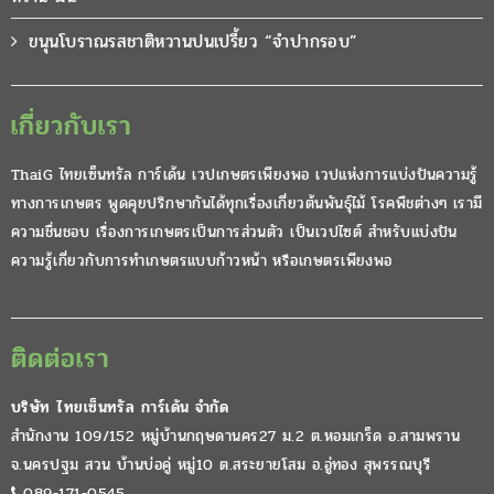
ขนุนโบราณรสชาติหวานปนเปรี้ยว “จำปากรอบ”
เกี่ยวกับเรา
ThaiG ไทยเซ็นทรัล การ์เด้น เวปเกษตรเพียงพอ เวปแห่งการแบ่งปันความรู้
ทางการเกษตร พูดคุยปรึกษากันได้ทุกเรื่องเกี่ยวต้นพันธุ์ไม้ โรคพืชต่างๆ เรามี
ความชื่นชอบ เรื่องการเกษตรเป็นการส่วนตัว เป็นเวปไซต์ สำหรับแบ่งปัน
ความรู้เกี่ยวกับการทำเกษตรแบบก้าวหน้า หรือเกษตรเพียงพอ
ติดต่อเรา
บริษัท ไทยเซ็นทรัล การ์เด้น จำกัด
สำนักงาน 109/152 หมู่บ้านกฤษดานคร27 ม.2 ต.หอมเกร็ด อ.สามพราน
จ.นครปฐม สวน บ้านบ่อคู่ หมู่10 ต.สระยายโสม อ.อู่ทอง สุพรรณบุรี
089-171-0545