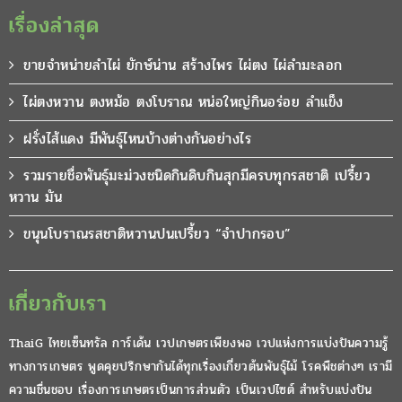
เรื่องล่าสุด
ขายจำหน่ายลำไผ่ ยักษ์น่าน สร้างไพร ไผ่ตง ไผ่ลำมะลอก
ไผ่ตงหวาน ตงหม้อ ตงโบราณ หน่อใหญ่กินอร่อย ลำแข็ง
ฝรั่งไส้แดง มีพันธุ์ไหนบ้างต่างกันอย่างไร
รวมรายชื่อพันธุ์มะม่วงชนิดกินดิบกินสุกมีครบทุกรสชาติ เปรี้ยว
หวาน มัน
ขนุนโบราณรสชาติหวานปนเปรี้ยว “จำปากรอบ”
เกี่ยวกับเรา
ThaiG ไทยเซ็นทรัล การ์เด้น เวปเกษตรเพียงพอ เวปแห่งการแบ่งปันความรู้
ทางการเกษตร พูดคุยปรึกษากันได้ทุกเรื่องเกี่ยวต้นพันธุ์ไม้ โรคพืชต่างๆ เรามี
ความชื่นชอบ เรื่องการเกษตรเป็นการส่วนตัว เป็นเวปไซต์ สำหรับแบ่งปัน