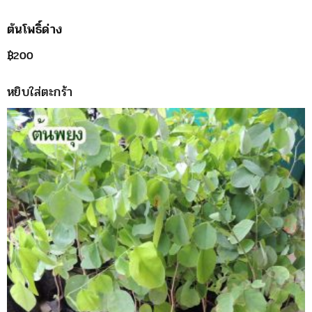
ต้นโพธิ์ด่าง
฿
200
หยิบใส่ตะกร้า