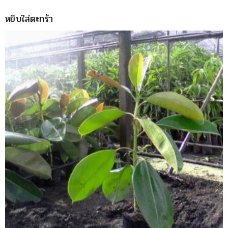
price
price
หยิบใส่ตะกร้า
was:
is:
฿200.
฿150.