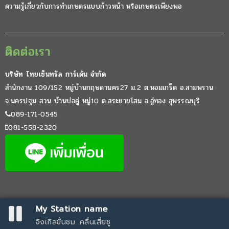
ความรู้เกี่ยวกับการทำเกษตรแบบก้าวหน้า หรือเกษตรเพียงพอ
ติดต่อเรา
บริษัท ไทยเซ็นทรัล การ์เด้น จำกัด
สำนักงาน 109/152 หมู่บ้านกฤษดานคร27 ม.2 ต.หอมเกร็ด อ.สามพราน
จ.นครปฐม สวน บ้านบ่อคู่ หมู่10 ต.สระยายโสม อ.อู่ทอง สุพรรณบุรี
089-171-0545
081-558-2320
My Station name
© สงวนลิขสิทธิ์ ขายพันธุ์ไม้ราคาถูก จัดส่งถึงบ้านเก็บเงินปลายทาง 2026
จิงเกิลขั้นชม .คลื่นเสี่ยชู