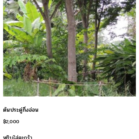
ต้นประดู่กิ่งอ่อน
฿
2,000
หยิบใส่ตะกร้า