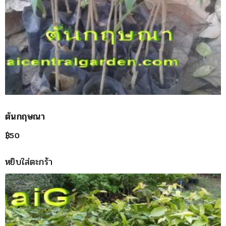
ต้นกฤษณา
฿
50
หยิบใส่ตะกร้า