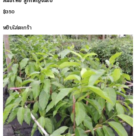
สมอไทย ลูกใหญ่จัมโบ้
฿
350
หยิบใส่ตะกร้า