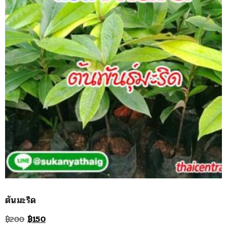
ต้นมะริด
Original
Current
฿
200
฿
150