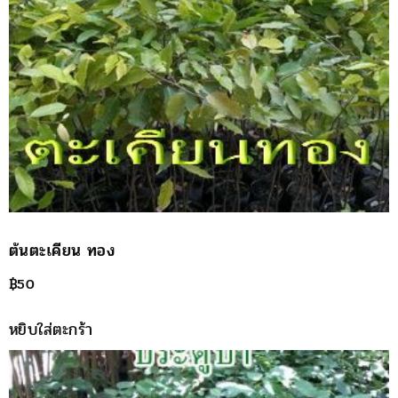
ต้นตะเคียน ทอง
฿
50
หยิบใส่ตะกร้า