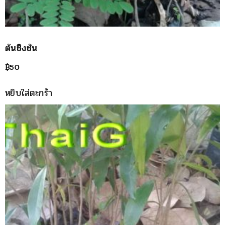
ต้นชิงชัน
฿
50
หยิบใส่ตะกร้า