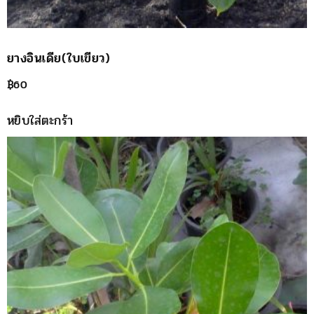
ยางอินเดีย(ใบเขียว)
฿
60
หยิบใส่ตะกร้า