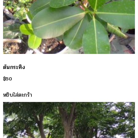
ต้นกระทิง
฿
50
หยิบใส่ตะกร้า