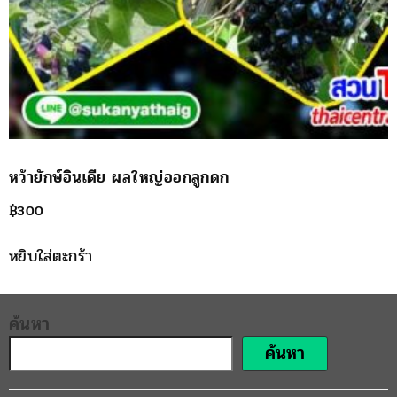
หว้ายักษ์อินเดีย ผลใหญ่ออกลูกดก
฿
300
หยิบใส่ตะกร้า
ค้นหา
ค้นหา