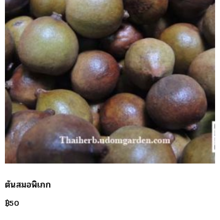
ต้นสมอพิเภก
฿
50