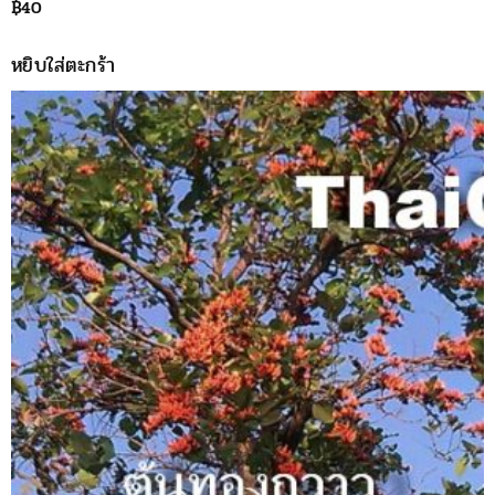
฿
40
หยิบใส่ตะกร้า