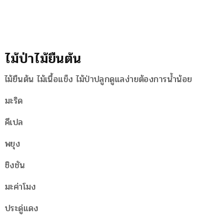
ไม้ป่าไม้ยืนต้น
ไม้ยืนต้น ไม้เนื้อแข็ง ไม้ป่าปลูกดูแลง่ายต้องการน้ำน้อย
มะริด
คีเปล
พยุง
ชิงชัน
มะค่าโมง
ประดู่แดง