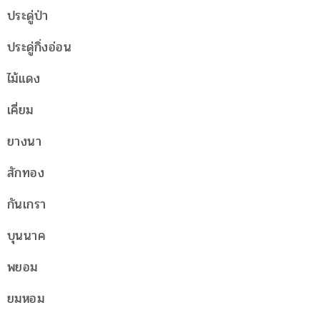
ประดู่ป่า
ประดู่กิ่งอ่อน
ไม้แดง
เคี่ยม
ยางนา
สักทอง
กันเกรา
บุนนาค
พยอม
ยมหอม