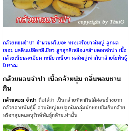
กล้วยหอมจำปา
จำนวนหวีเยอะ ทรงเครือยาวใหญ่ ลูกผล
เยอะ ผลดิบเปลือกสีเขียว ลูกสุกสีเหลืองคล้ายดอกจำปา เนื้อ
กล้วยเนียนละเอียด เหนียวหนึบๆ ผลใหญ่เท่ากับกล้วยไข่พันธุ์
โบราณ
กล้วยหอมจำปา เนื้อกล้วยนุ่ม กลิ่นหอมชวน
กิน
กล้วยหอม จำปา
ถือได้ว่า เป็นกล้วยที่หากินได้ค่อนข้างยาก
กล้วยสายพันธุ์นี้ ส่วนใหญ่จะปลูกในกลุ่มนักชอบชิมกินกล้วย
หรือกลุ่มคนอนุรักษ์พันธุ์กล้วยเท่านั้น