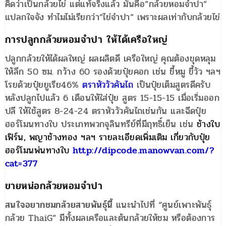
คิดว่าเป็นกล้วยไข่ แต่แท้จริงแล้ว มันคือ”กล้วยหอมจำปา”
แปลกใจจัง ทำไมไม่เรียกว่า”ไข่จำปา” เพราะผลเท่ากับกล้วยไข่
การปลูกกล้วยหอมจำปา ให้ได้เครือใหญ่
ปลูกกล้วยให้ได้ผลใหญ่ ผลผลิตดี เครือใหญ่ คุณต้องขุดหลุม
ให้ลึก 50 ซม. กว้าง 60 รองด้วยปุ๋ยคอก เช่น ขี้หมู ขี้วัว ฯลฯ
โรยด้วยปุ๋ยยูเรีย46%
ตราหัววัวคันไถ
เป็นปุ๋ยเต็มสูตรดีครับ
หลังปลูกไปแล้ว 6 เดือนให้ใส่ปุ๋ย สูตร 15-15-15 เมื่อเริ่มออก
ปลี ให้ใช้สูตร 8-24-24 ตราหัววัวคันไถเช่นกัน และฉีดปุ๋ย
ฮอร์โมนทางใบ ประเภทพวกจุลินทรีย์ที่มีฤทธิ์เย็น เช่น
ช้างใบ
เฟิร์น, พญาช้างทอง ฯลฯ รายละเอียดเพิ่มเติม เกี่ยวกับปุ๋ย
ฮอร์โมนพ่นทางใบ
http://dipcode.manowvan.com/?
cat=377
ขายหน่อกล้วยหอมจำปา
สนใจอยากชมกล้วยสายพันธุ์นี้
แนะนำไปที่ “ศูนย์เพาะพันธุ์
กล้วย ThaiG” มีทั้งผลเครือและต้นกล้วยให้ชม หรือต้องการ