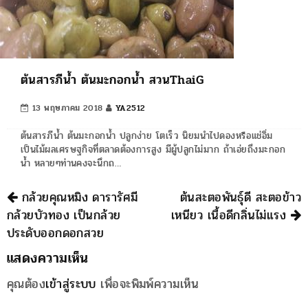
ต้นสารภีน้ำ ต้นมะกอกน้ำ สวนThaiG
13 พฤษภาคม 2018
YA2512
ต้นสารภีน้ำ ต้นมะกอกน้ำ ปลูกง่าย โตเร็ว นิยมนำไปดองหรือแช่อิ่ม
เป็นไม้ผลเศรษฐกิจที่ตลาดต้องการสูง มีผู้ปลูกไม่มาก ถ้าเอ่ยถึงมะกอก
น้ำ หลายๆท่านคงจะนึกถ…
นำทาง
กล้วยคุณหมิง ดารารัศมี
ต้นสะตอพันธุ์ดี สะตอข้าว
กล้วยบัวทอง เป็นกล้วย
เหนียว เนื้อดีกลิ่นไม่แรง
ประดับออกดอกสวย
แสดงความเห็น
คุณต้อง
เข้าสู่ระบบ
เพื่อจะพิมพ์ความเห็น