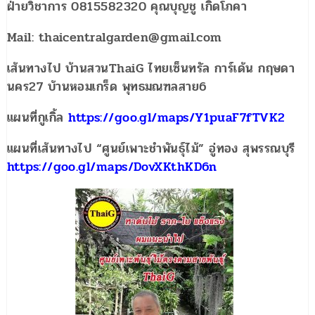
ฝ่ายวิชาการ 0815582320 คุณบุญชู เกิดโภคา
Mail: thaicentralgarden@gmail.com
เส้นทางไป บ้านสวนThaiG ไทยเซ็นทรัล การ์เด้น กฤษดา
นคร27 บ้านหอมเกร็ด พุทธมณฑลสาย6
แผนที่กูเกิ้ล
https://goo.gl/maps/Y1puaF7fTVK2
แผนที่เส้นทางไป “ศูนย์เพาะชำพันธุ์ไม้” อู่ทอง สุพรรณบุรี
https://goo.gl/maps/DovXKthKD6n