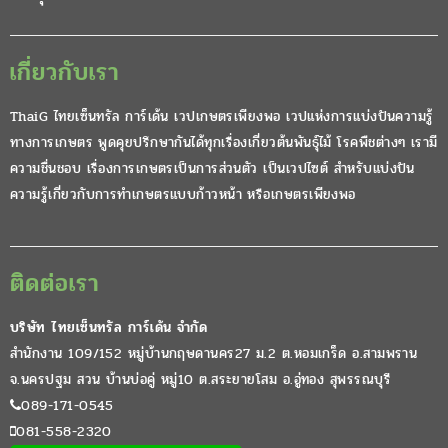
เกี่ยวกับเรา
ThaiG ไทยเซ็นทรัล การ์เด้น เวปเกษตรเพียงพอ เวปแห่งการแบ่งปันความรู้
ทางการเกษตร พูดคุยปรึกษากันได้ทุกเรื่องเกี่ยวต้นพันธุ์ไม้ โรคพืชต่างๆ เรามี
ความชื่นชอบ เรื่องการเกษตรเป็นการส่วนตัว เป็นเวปไซต์ สำหรับแบ่งปัน
ความรู้เกี่ยวกับการทำเกษตรแบบก้าวหน้า หรือเกษตรเพียงพอ
ติดต่อเรา
บริษัท ไทยเซ็นทรัล การ์เด้น จำกัด
สำนักงาน 109/152 หมู่บ้านกฤษดานคร27 ม.2 ต.หอมเกร็ด อ.สามพราน
จ.นครปฐม สวน บ้านบ่อคู่ หมู่10 ต.สระยายโสม อ.อู่ทอง สุพรรณบุรี
089-171-0545
081-558-2320