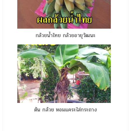
กล้วยน้ำไทย กล้วยอายุวัฒนะ
ต้น กล้วย หอมแคระใส่กระถาง