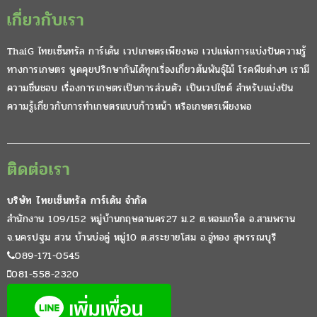
เกี่ยวกับเรา
ThaiG ไทยเซ็นทรัล การ์เด้น เวปเกษตรเพียงพอ เวปแห่งการแบ่งปันความรู้
ทางการเกษตร พูดคุยปรึกษากันได้ทุกเรื่องเกี่ยวต้นพันธุ์ไม้ โรคพืชต่างๆ เรามี
ความชื่นชอบ เรื่องการเกษตรเป็นการส่วนตัว เป็นเวปไซต์ สำหรับแบ่งปัน
ความรู้เกี่ยวกับการทำเกษตรแบบก้าวหน้า หรือเกษตรเพียงพอ
ติดต่อเรา
บริษัท ไทยเซ็นทรัล การ์เด้น จำกัด
สำนักงาน 109/152 หมู่บ้านกฤษดานคร27 ม.2 ต.หอมเกร็ด อ.สามพราน
จ.นครปฐม สวน บ้านบ่อคู่ หมู่10 ต.สระยายโสม อ.อู่ทอง สุพรรณบุรี
089-171-0545
081-558-2320