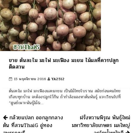
ขาย ต้นละไม มะไฟ มะเฟือง มะยม ไม้ผลที่ควรปลูก
ติดสวน
15 พฤศจิกายน 2016
YA2512
ต้นละไม มะไฟ มะเฟืองและมะยม เป็นไม้ไทยโบราณ สมัยก่อนคนไทย
เกือบทุกบ้าน จะต้องปลูกไว้กิน ถ้ากำลังมองหาต้นพันธุ์ แวะเวียนไปที่
“ศูนย์เพาะพันธุ์ไม้&…
นำทาง
กล้วยแปลก ออกลูกกลาง
ฝรั่งหวานพิรุณ พันธุ์ใหม่
ต้น ที่สวนThaiG อู่ทอง
มหาวิทยาลัยเกษตร ผลใหญ่
สุพรรณบุรี
ลูกโตน้ำหนักดี