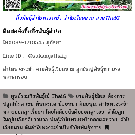
กิ่งพันธุ์ลำใยพวงระย้า ลำใยเวียดนาม สวนThaiG
ติดต่อสั่งซื้อกิ่งพันธุ์ลำไย
โทร.089-1710545 สุกัลยา
Line ID : @sukanyathaig
ลำไยพวงระย้า สายพันธุ์เวียดนาม ลูกใหญ่พันธุ์ทวายรส
หวานกรอบ
ศูนย์รวมกิ่งพันธุ์ไม้ ThaiG
ขายพันธุ์ไม้ผล ต้องการ
ปลูกไม้ผล เช่น ต้นมะม่วง น้อยหน่า ต้นขนุน
,
ลำไยพวงระย้า
ทวายออกลูกเรื่อยๆ โดยไม่ต้องบังคับออกลูกเอง
,
ลำไยลูก
ใหญ่เปลือกสีขาวนวล พันธุ์ลำใยพวงระย้าออกผลทวาย
,
ลำไย
เวียดนาม ต้นลำใยพวงระย้าเป็นลำใยพันธุ์ทวาย
.
.