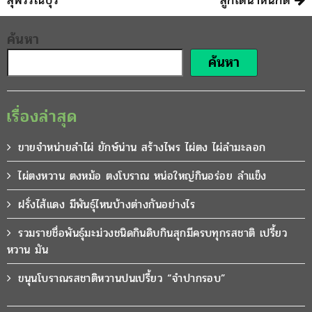
ค้นหา
ค้นหา
เรื่องล่าสุด
ขายจำหน่ายลำไผ่ ยักษ์น่าน สร้างไพร ไผ่ตง ไผ่ลำมะลอก
ไผ่ตงหวาน ตงหม้อ ตงโบราณ หน่อใหญ่กินอร่อย ลำแข็ง
ฝรั่งไส้แดง มีพันธุ์ไหนบ้างต่างกันอย่างไร
รวมรายชื่อพันธุ์มะม่วงชนิดกินดิบกินสุกมีครบทุกรสชาติ เปรี้ยว
หวาน มัน
ขนุนโบราณรสชาติหวานปนเปรี้ยว “จำปากรอบ”