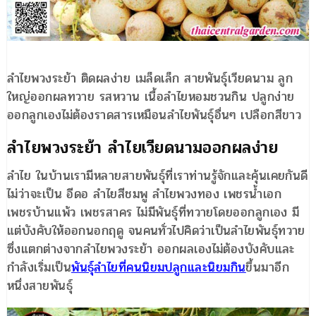
ลำไยพวงระย้า ติดผลง่าย เมล็ดเล็ก สายพันธุ์เวียดนาม ลูก
ใหญ่ออกผลทวาย รสหวาน เนื้อลำไยหอมชวนกิน ปลูกง่าย
ออกลูกเองไม่ต้องราดสารเหมือนลำไยพันธุ์อื่นๆ เปลือกสีขาว
ลำไยพวงระย้า ลำไยเวียดนามออกผลง่าย
ลำไย ในบ้านเรามีหลายสายพันธุ์ที่เราท่านรู้จักและคุ้นเคยกันดี
ไม่ว่าจะเป็น อีดอ ลำไยสีชมพู ลำไยพวงทอง เพชรน้ำเอก
เพชรบ้านแพ้ว เพชรสาคร ไม่มีพันธุ์ที่ทวายโดยออกลูกเอง มี
แต่บังคับให้ออกนอกฤดู จนคนทั่วไปคิดว่าเป็นลำไยพันธุ์ทวาย
ซึ่งแตกต่างจากลำไยพวงระย้า ออกผลเองไม่ต้องบังคับและ
กำลังเริ่มเป็น
พันธุ์ลำไยที่คนนิยมปลูกและนิยมกิน
ขึ้นมาอีก
หนึ่งสายพันธุ์