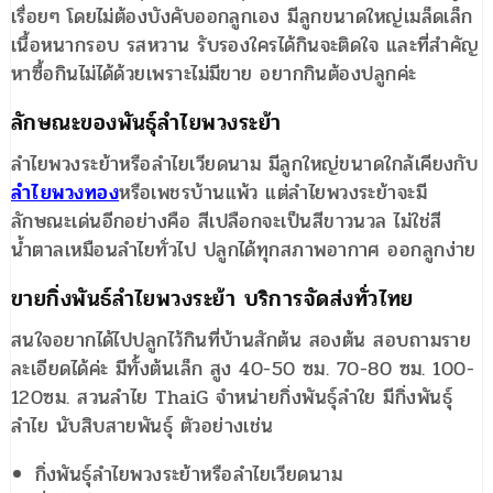
เรื่อยๆ โดยไม่ต้องบังคับออกลูกเอง มีลูกขนาดใหญ่เมล็ดเล็ก
เนื้อหนากรอบ รสหวาน รับรองใครได้กินจะติดใจ และที่สำคัญ
หาซื้อกินไม่ได้ด้วยเพราะไม่มีขาย อยากกินต้องปลูกค่ะ
ลักษณะของพันธุ์ลำไยพวงระย้า
ลำไยพวงระย้าหรือลำไยเวียดนาม มีลูกใหญ่ขนาดใกล้เคียงกับ
ลำไยพวงทอง
หรือเพชรบ้านแพ้ว แต่ลำไยพวงระย้าจะมี
ลักษณะเด่นอีกอย่างคือ สีเปลือกจะเป็นสีขาวนวล ไม่ใช่สี
น้ำตาลเหมือนลำไยทั่วไป ปลูกได้ทุกสภาพอากาศ ออกลูกง่าย
ขายกิ่งพันธ์ลำไยพวงระย้า บริการจัดส่งทั่วไทย
สนใจอยากได้ไปปลูกไว้กินที่บ้านสักต้น สองต้น สอบถามราย
ละเอียดได้ค่ะ มีทั้งต้นเล็ก สูง 40-50 ซม. 70-80 ซม. 100-
120ซม. สวนลำไย ThaiG จำหน่ายกิ่งพันธุ์ลำใย มีกิ่งพันธุ์
ลำไย นับสิบสายพันธุ์ ตัวอย่างเช่น
กิ่งพันธุ์ลำไยพวงระย้าหรือลำไยเวียดนาม