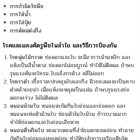
การกำจัดวัชพืช
การให้น้ำ
การใส่ปุ๋ย
การตัดแต่งกิ่ง
โรคและมลงศัตรูพืชในลำไย และวิธีการป้องกัน
โรคพุ่มไม้กวาด
ช่อดอกและใบ จะมีอาการม้วนหงิก และ
แห้งเป็นสีน้ำตาล ช่อดอกไม่สมบูรณ์ ทำให้ไม่ติดผล ถ้าพบ
รุนแรงต้นจะโทรม ใบแข็งกรด้าง คลี่ไม่ออก
โรคราดำ
เชื้อราจะปกคลุมใบและกิ่ง ผิวของผลจะเป็นคาบ
ดำคล้ายเขม่า เมื่อแห้งจะหลุดเป็นแผ่น ถ้าพบรุนแรงช่อ
ดอกจะร่วง ไม่ไม่ติดผล
หนอนม้วนใบ
หนอนจะกัดกินใบอ่อนและช่อดอก และ
หนอนจะห่อตัวม้วนใบ ซ่อนตัวในใบม้วน ถ้าระบาดมาก
ทำให้ช่อดอกและใบอ่อนเสียหาย
หนอนคืบกินใบ
พบมากตอนที่ลำไยแตกยอดอ่อน ทำลาย
กัดกินใบอ่อนและยอดอ่อน ทำให้ชะงักการเจริญเติบโต