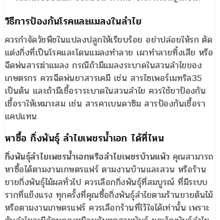
วิธีการป้องกันโรคและแมลงในลำไย
ควรกำจัดวัชพืชในแปลงปลูกให้เรียบร้อย อย่าปล่อยให้รก ตัด
แต่งกิ่งที่เป็นโรคและโดนแมลงทำลาย เผาทำลายทิ้งเสีย หรือ
ฉีดพ่นสารฆ่าแมลง กรณีถ้ามีแมลงระบาดในสวนลำไยของ
เกษตรกร ควรฉีดพ่นยาสารเคมี เช่น สารไซเพอร์เมทริล35
เป็นต้น และถ้ามีเชื้อราระบาดในสวนลำไย ควรใช้ยาป้องกัน
เชื้อราให้เหมาะสม เช่น สารคาเบนดาซิม สารป้องกันเชื้อรา
แคปแทน
หาซื้อ กิ่งพันธุ์ ลำไยเพชรน้ำเอก ได้ที่ไหน
กิ่งพันธุ์ลำไยเพชรน้ำเอกหรือลำไยเพชรบ้านแพ้ว
คุณสามารถ
หาซื้อได้ตามงานเกษตรแฟร์ ตามงานบ้านและสวน หรือร้าน
ขายกิ่งพันธุ์ไม้ผลทั่วไป ควรเลือกกิ่งพันธุ์ที่สมบูรณ์ ที่มีระบบ
รากที่แข็งแรง ทุกครั้งที่คุณซื้อกิ่งพันธุ์ลำไยตามร้านขายต้นไม้
หรือตามงานเกษตรแฟร์ ควรเลือกร้านที่ไว้ใจได้เท่านั้น เพราะ