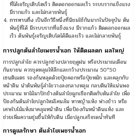
ที่ได้เจริญเติบโตเร็ว ติดดอกออกผลเร็ว ระบบรากแข็งแรง
มีรากแก้ว และไม่กลายพันธุ์
การทาบกิ่ง
เป็นอีกวิธีหนึ่งที่นิยมใช้กันมากในปัจจุบัน ต้น
พันธุ์ที่ได้ มีระบบรากที่แข็งแรง มีรากแก้ว ติดดอกออกผล
เร็ว ต้นพันธุ์เจริญเติบโตได้ดีและเร็ว และไม่กลายพันธุ์
การปลูกต้นลำไยเพชรน้ำเอก ให้ติดผลดก ผลใหญ่
การปลูกลำไย ควรปลูกช่วงปลายฤดูฝน หรือประมาณเดือน
กันยายน ควรขุดหลุมให้ลึกและกว้างประมาณ 50*50
เซนติเมตร รองก้นหลุดด้วยปุ๋ยคอกหรือปุ๋ยหมัก และคลุกกับ
หน้าดิน นำต้นพันธุ์ลำไยวางลงกลางหลุม กลบดินให้แน่นพอ
ประมาณ หาไม้มาปักข้างต้นลำไยผูกเชือกติดกับต้นลำไย เพื่อ
ป้องกันต้นลำไยปลูกใหม่โคนล้ม หาหญ้าแห้ง ฟางข้าว หรือ
เศษใบไม้แห้งมาคลุมหน้าดิน เพื่อป้องกันหน้าดินแห้ง และ
ช่วยเพิ่มความชุ่มชื้นให้กับดิน เมื่อปลูกเสร็จรดน้ำทันที
การดูแลรักษา ต้นลำไยเพชรน้ำเอก