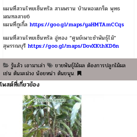
แผนที่สวนไทยเซ็นทรัล สามพราน บ้านหอมเกร็ด พุทธ
มณฑลสาย6
แผนที่กูเกิ้ล
https://goo.gl/maps/yaHMTAmCCqs
แผนที่สวนไทยเซ็นทรัล อู่ทอง “ศูนย์เพาะชำพันธุ์ไม้”
สุพรรณบุรี
https://goo.gl/maps/DovXKthKD6n
รู้แล้ว เอามาเล่า
ขายพันธุ์ไม้ผล ต้องการปลูกไม้ผล
เช่น ต้นมะม่วง น้อยหน่า ต้นขนุน
.
.
โพสต์ที่เกี่ยวข้อง