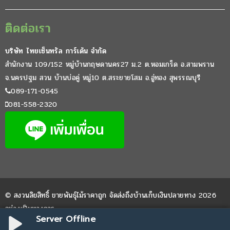
ติดต่อเรา
บริษัท ไทยเซ็นทรัล การ์เด้น จำกัด
สำนักงาน 109/152 หมู่บ้านกฤษดานคร27 ม.2 ต.หอมเกร็ด อ.สามพราน
จ.นครปฐม สวน บ้านบ่อคู่ หมู่10 ต.สระยายโสม อ.อู่ทอง สุพรรณบุรี
089-171-0545
081-558-2320
© สงวนลิขสิทธิ์ ขายพันธุ์ไม้ราคาถูก จัดส่งถึงบ้านเก็บเงินปลายทาง 2026
อย่างเป็นทางการ
Server Offline
Website by
WPDevThai