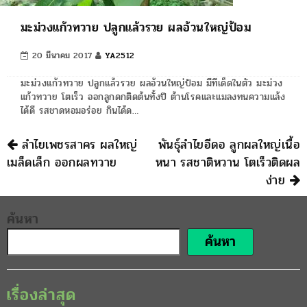
มะม่วงแก้วทวาย ปลูกแล้วรวย ผลอ้วนใหญ่ป้อม
20 มีนาคม 2017
YA2512
มะม่วงแก้วทวาย ปลูกแล้วรวย ผลอ้วนใหญ่ป้อม มีทีเด็ดในตัว มะม่วง
แก้วทวาย โตเร็ว ออกลูกดกติดต้นทั้งปี ต้านโรคและแมลงทนความแล้ง
ได้ดี รสชาดหอมอร่อย กินได้ด…
นำทาง
ลำไยเพชรสาคร ผลใหญ่
พันธุ์ลำไยอีดอ ลูกผลใหญ่เนื้อ
เมล็ดเล็ก ออกผลทวาย
หนา รสชาติหวาน โตเร็วติดผล
ง่าย
ค้นหา
ค้นหา
เรื่องล่าสุด