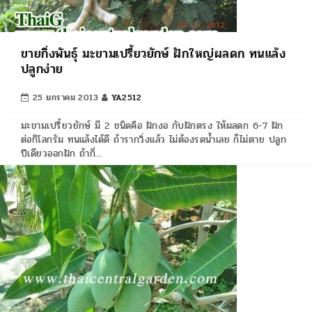
ขายกิ่งพันธุ์ มะขามเปรี้ยวยักษ์ ฝักใหญ่ผลดก ทนแล้ง
ปลูกง่าย
25 มกราคม 2013
YA2512
มะขามเปรี้ยวยักษ์ มี 2 ชนิดคือ ฝักงอ กับฝักตรง ให้ผลดก 6-7 ฝัก
ต่อกิโลกรัม ทนแล้งได้ดี ถ้ารากวิ่งแล้ว ไม่ต้องรดน้ำเลย ก็ไม่ตาย ปลูก
ปีเดียวออกฝัก ถ้ากิ่…