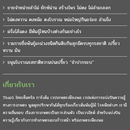
ขายจำหน่ายลำไผ่ ยักษ์น่าน สร้างไพร ไผ่ตง ไผ่ลำมะลอก
ไผ่ตงหวาน ตงหม้อ ตงโบราณ หน่อใหญ่กินอร่อย ลำแข็ง
ฝรั่งไส้แดง มีพันธุ์ไหนบ้างต่างกันอย่างไร
รวมรายชื่อพันธุ์มะม่วงชนิดกินดิบกินสุกมีครบทุกรสชาติ เปรี้ยว
หวาน มัน
ขนุนโบราณรสชาติหวานปนเปรี้ยว “จำปากรอบ”
เกี่ยวกับเรา
ThaiG ไทยเซ็นทรัล การ์เด้น เวปเกษตรเพียงพอ เวปแห่งการแบ่งปันความรู้
ทางการเกษตร พูดคุยปรึกษากันได้ทุกเรื่องเกี่ยวต้นพันธุ์ไม้ โรคพืชต่างๆ เรามี
ความชื่นชอบ เรื่องการเกษตรเป็นการส่วนตัว เป็นเวปไซต์ สำหรับแบ่งปัน
ความรู้เกี่ยวกับการทำเกษตรแบบก้าวหน้า หรือเกษตรเพียงพอ