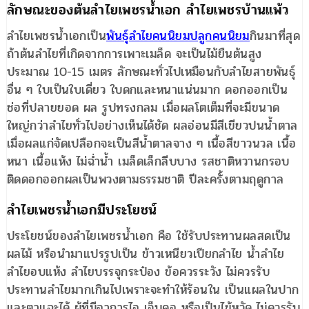
ลักษณะของต้นลำไยเพชรน้ำเอก ลำไยเพชรบ้านแพ้ว
ลำไยเพชรน้ำเอกเป็น
พันธุ์ลำไยคนนิยมปลูกคนนิยม
กินมาที่สุด
ถ้าต้นลำไยที่เกิดจากการเพาะเมล็ด จะเป็นไม้ยืนต้นสูง
ประมาณ 10-15 เมตร ลักษณะทั่วไปเหมือนกับลำไยสายพันธุ์
อื่น ๆ ใบเป็นใบเดี่ยว ใบดกและหนาแน่นมาก ดอกออกเป็น
ช่อที่ปลายยอด ผล รูปทรงกลม เมื่อผลโตเต็มที่จะมีขนาด
ใหญ่กว่าลำไยทั่วไปอย่างเห็นได้ชัด ผลอ่อนมีสีเขียวปนน้ำตาล
เมื่อผลแก่จัดเปลือกจะเป็นสีน้ำตาลจาง ๆ เนื้อสีขาวนวล เนื้อ
หนา เนื้อแห้ง ไม่ฉ่ำน้ำ เมล็ดเล็กลีบบาง รสชาติหวานกรอบ
ติดดอกออกผลเป็นพวงตามธรรมชาติ ปีละครั้งตามฤดูกาล
ลำไยเพชรน้ำเอกมีประโยชน์
ประโยชน์ของลำไยเพชรน้ำเอก คือ ใช้รับประทานผลสดเป็น
ผลไม้ หรือนำมาแปรรูปเป็น ข้าวเหนียวเปียกลำไย น้ำลำไย
ลำไยอบแห้ง ลำไยบรรจุกระป๋อง ข้อควรระวัง ไม่ควรรับ
ประทานลำไยมากเกินไปเพราะจะทำให้ร้อนใน เป็นแผลในปาก
และตาแฉะได้ ผู้ที่มีอาการไอ เจ็บคอ หรือเป็นไข้หวัด ไม่ควรรับ