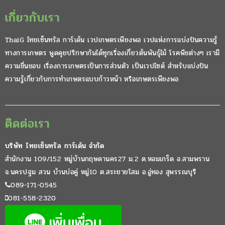
เกี่ยวกับเรา
ThaiG ไทยเซ็นทรัล การ์เด้น เวปเกษตรเพียงพอ เวปแห่งการแบ่งปันความรู้
ทางการเกษตร พูดคุยปรึกษากันได้ทุกเรื่องเกี่ยวต้นพันธุ์ไม้ โรคพืชต่างๆ เรามี
ความชื่นชอบ เรื่องการเกษตรเป็นการส่วนตัว เป็นเวปไซต์ สำหรับแบ่งปัน
ความรู้เกี่ยวกับการทำเกษตรแบบก้าวหน้า หรือเกษตรเพียงพอ
ติดต่อเรา
บริษัท ไทยเซ็นทรัล การ์เด้น จำกัด
สำนักงาน 109/152 หมู่บ้านกฤษดานคร27 ม.2 ต.หอมเกร็ด อ.สามพราน
จ.นครปฐม สวน บ้านบ่อคู่ หมู่10 ต.สระยายโสม อ.อู่ทอง สุพรรณบุรี
089-171-0545
081-558-2320