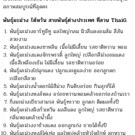
สภาพสมบูรณ์ที่สุดคะ
พันธุ์มะม่วง ไต้หวัน สายพันธุ์ต่างประเทศ ที่สวน ThaiG
พันธุ์มะม่วงอาร์ทูอีทู ผลใหญ่กลม ผิวสีแดงอมส้ม สีสัน
สวยงาม
พันธุ์มะม่วงแดงซาหลิน เนื้อไม่มีเสี้ยน รสชาติหวาน หอม
พันธุ์มะม่วงแดงจักรพรรดิ์ ลูกใหญ่ เปลือกสีม่วงอมแดง
เนื้อสีเหลืองเข้ม ไม่มีเสี้ยน รสชาติหวานอร่อย
พันธุ์มะม่วงไข่มุกแดง ปลูกและดูแลง่าย ออกลูกดก
เปลือกสีสวย
พันธุ์มะม่วงน้ำดอกไม้สีม่วง กินดิบอร่อย กินสุกก็ได้
พันธุ์มะม่วงหงส์หลง อร่อยหวานหอมคล้ายอกร่องบ้านเรา
กิ่งมะม่วงเขียวสามรส พันธุ์ทะวาย ลูกดก ติดผลทั้งปี
พันธุ์มะม่วงผิงกั่วเหวิน ผลสีแดง ลูกใหญ่ รสชาติหวาน
กลิ่นหอมคล้ายน้ำผึ้ง
พันธุ์มะม่วงงาช้างแดง ออกลูกเก่ง ขายได้ทั้งปี
พันธุ์มะม่วงหงส์ไค่เท่อ ผลใหญ่คล้ายหัวใจยักษ์ สุกหวาน