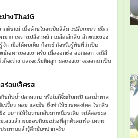
ะม่วงThaiG
จากต้นแม่ เนื้อด้านในจะเป็นสีส้ม
เปลือกหนา เขียว
อกมาก เพราะเปลือกหน้า เมล็ดเล็กลีบ ลักษณะของ
ัก เมื่อได้พบเห็น ก็จะเข้าใจหรือรู้ทันที่ว่าเป็น
ษณ์เฉพาะของเขาครับ เมื่อออกช่อ ออกดอก จะมีสี
้วก็จะร่วง และจะเริ่มติดลูก ผลของเขาจะออกมาเป็น
อร่อยเลิศรส
ากินกับน้ำปลาหวาน หรือไม่ก็จิ้มกับกะปิ และน้ำตาล
ติเปรี้ยว หอม และมัน ซึ่งทำให้ชวนหลงไหล ในกลิ่น
งยิ่ง อยากให้วันวานกลับมาเหมือนเดิม จะได้สอยผล
วผมเองแล้ว ผมชอบกินมะม่วงที่สุกหัวตะกร้อ เพราะ
รับประทานแล้วรุ้สึกมันๆปากครับ