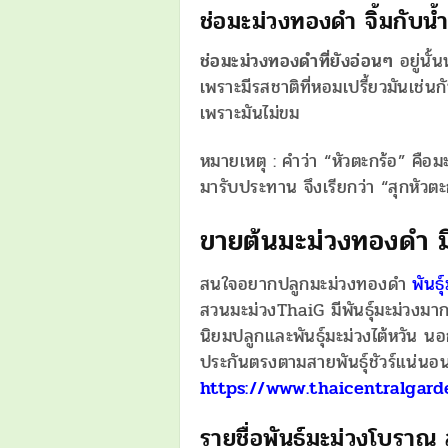
ช่อมะม่วงทองดำ จิ้มกับน
ช่อมะม่วงทองดำที่ยังอ่อนๆ
อยู่นั้
เพราะมีรสชาติที่หอมเปรี้ยวมันเช่นก
เพราะมันไม่ขม
หมายเหตุ : คำว่า “หัวตะกร้อ” คือมะม
มารับประทาน จึงเรียกว่า “สุกหัวตะ
ขายต้นมะม่วงทองดำ มี
สนใจอยากปลูกมะม่วงทองดำ
พันธ
สวนมะม่วงThaiG มีพันธุ์มะม่วงมากว
นิยมปลูกและพันธุ์มะม่วงไต้หวัน นอ
ประกันตรงตามสายพันธุ์ชัวร์แน่นอน
https://www.thaicentralgar
รายชื่อพันธุ์มะม่วงโบร