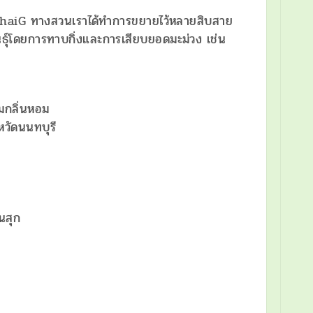
วงThaiG ทางสวนเราได้ทำการขยายไว้หลายสิบสาย
นธุ์โดยการทาบกิ่งและการเสียบยอดมะม่วง เช่น
อมกลิ่นหอม
งหวัดนนทบุรี
ินสุก