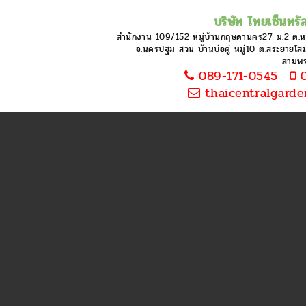
บริษัท ไทยเซ็นทรัล
สำนักงาน 109/152 หมู่บ้านกฤษดานคร27 ม.2 ต.
จ.นครปฐม สวน บ้านบ่อคู่ หมู่10 ต.สระยายโสม 
สามพ
089-171-0545
0
thaicentralgard