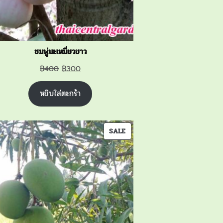
ชมพู่มะเหมี่ยวขาว
Original
Current
฿
400
฿
300
price
price
หยิบใส่ตะกร้า
was:
is:
฿400.
฿300.
PRODUCT
SALE
ON
SALE