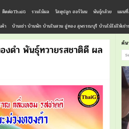
ติดต่อThaiG
รวมไม้ผล
วัสดุปลูก ฮอร์โมน
พันธุ์กล้วย
แผนที
นค้า
บ้านเช่า บ้านพัก บ้านในสวน อู่ทอง สุพรรณบุรี บ้านไม้ไผ่ให้เช่
ค้
ทองดำ พันธุ์ทวายรสชาติดี ผล