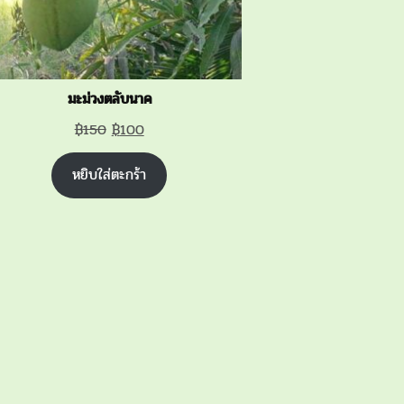
มะม่วงตลับนาค
Original
Current
฿
150
฿
100
price
price
หยิบใส่ตะกร้า
was:
is:
฿150.
฿100.