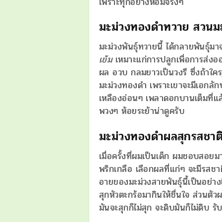
เพราะทุกอย่างหอมจริงๆ
มะม่วงทองดำทวาย สวนม
มะม่วงพันธุ์ทวายนี้ ได้กลายพันธุ์มา
เข้ม
เหมาะแก่การปลูกเพื่อการส่งอ
ผล อวบ กลมยาวเป็นวงรี ซึ่งถ้าใครรู้จ
มะม่วงทองดำ เพราะเขาจะมีเอกลัก
เหลืองอ่อนๆ เพลาดอกบานเต็มที่แล
พวงๆ ห้อยระย้าน่าดูครับ
มะม่วงทองดำผลสุกรสชาติ
เมื่อครั้งที่ผมเป็นเด็ก ผมชอบสอยม
พริกเกลือ เลือกผลที่แก่ๆ จะมีรสชา
อายของมะม่วงสายพันธุ์นี้เป็นอย่า
สุกหัวตะกร้อมากินให้ชื่นใจ ส่วนตั
มันจะสุกก็ไม่สุก จะดิบมันก็ไม่ดิบ 