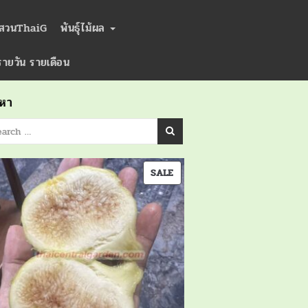
่สวนThaiG
พันธุ์ไม้ผล
ารายวัน รายเดือน
นหา
PRODUCT
SALE
ON
SALE