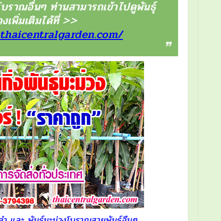
ุ์โบราณอื่นๆ ท่านสามารถเข้าไปดูพันธุ์
งเพิ่มเติมได้ที่ >>
.thaicentralgarden.com/
งดำ และ พันธุ์มะม่วงโบราณสายพันธุ์อืนๆ