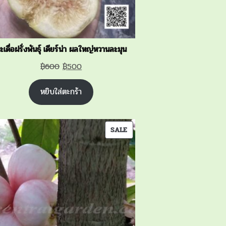
ะเดื่อฝรั่งพันธุ์ เดียร์น่า ผลใหญ่หวานละมุน
Original
Current
฿
600
฿
500
price
price
หยิบใส่ตะกร้า
was:
is:
฿600.
฿500.
PRODUCT
SALE
ON
SALE