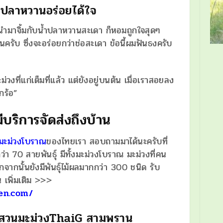
้ำปลาหวานอร่อยได้ใจ
นนำมาจิ้มกับน้ำปลาหวานสะเดา ก็หอมถูกใจสุดๆ
ันครับ ซึ่งจะอร่อยกว่าช่อสะเดา ข้อนี้ผมฟันธงครับ
่วงที่แก่เต็มที่แล้ว แต่ยังอยู่บนต้น เมื่อเราสอยลง
กร้อ”
บริการจัดส่งถึงบ้าน
ุ์มะม่วงโบราณ
ของไทยเรา สอบถามมาได้นะครับที่
่า 70 สายพันธุ์ มีทั้งมะม่วงโบราณ มะม่วงที่คน
กจากนั้นยังมีพันธุ์ไม้ผลมากกว่า 300 ชนิด รับ
 เพิ่มเติม >>>
den.com/
าณ สวนมะม่วงThaiG สามพราน