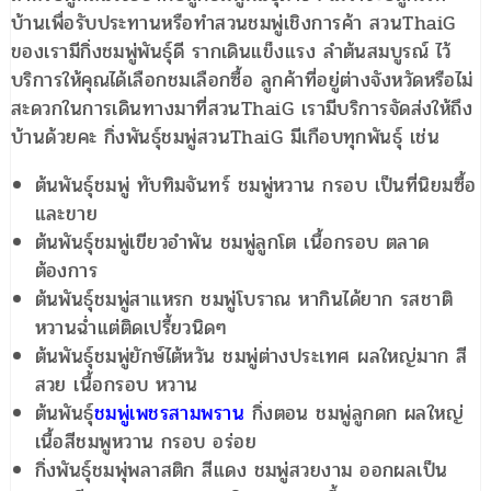
บ้านเพื่อรับประทานหรือทำสวนชมพู่เชิงการค้า สวนThaiG
ของเรามีกิ่งชมพู่พันธุ์ดี รากเดินแข็งแรง ลำต้นสมบูรณ์ ไว้
บริการให้คุณได้เลือกชมเลือกซื้อ ลูกค้าที่อยู่ต่างจังหวัดหรือไม่
สะดวกในการเดินทางมาที่สวนThaiG เรามีบริการจัดส่งให้ถึง
บ้านด้วยคะ กิ่งพันธุ์ชมพู่สวนThaiG มีเกือบทุกพันธุ์ เช่น
ต้นพันธุ์ชมพู่ ทับทิมจันทร์ ชมพู่หวาน กรอบ เป็นที่นิยมซื้อ
และขาย
ต้นพันธุ์ชมพู่เขียวอำพัน ชมพู่ลูกโต เนื้อกรอบ ตลาด
ต้องการ
ต้นพันธุ์ชมพู่สาแหรก ชมพู่โบราณ หากินได้ยาก รสชาติ
หวานฉ่ำแต่ติดเปรี้ยวนิดๆ
ต้นพันธุ์ชมพู่ยักษ์ไต้หวัน ชมพู่ต่างประเทศ ผลใหญ่มาก สี
สวย เนื้อกรอบ หวาน
ต้นพันธุ์
ชมพู่เพชรสามพราน
กิ่งตอน ชมพู่ลูกดก ผลใหญ่
เนื้อสีชมพูหวาน กรอบ อร่อย
กิ่งพันธุ์ชมพุ่พลาสติก สีแดง ชมพู่สวยงาม ออกผลเป็น