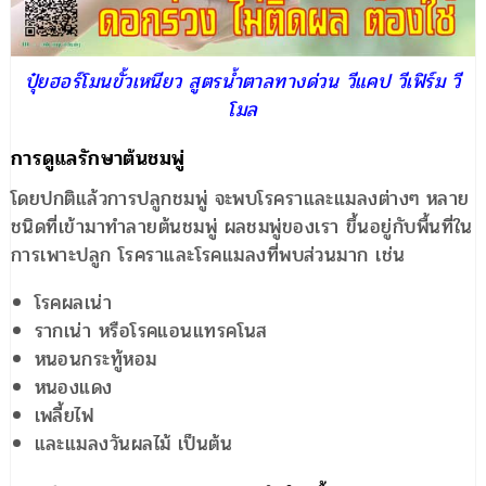
ปุ๋ยฮอร์โมนขั้วเหนียว สูตรน้ำตาลทางด่วน วีแคป วีเฟิร์ม วี
โมล
การดูแลรักษาต้นชมพู่
โดยปกติแล้วการปลูกชมพู่ จะพบโรคราและแมลงต่างๆ หลาย
ชนิดที่เข้ามาทำลายต้นชมพู่ ผลชมพู่ของเรา ขึ้นอยู่กับพื้นที่ใน
การเพาะปลูก โรคราและโรคแมลงที่พบส่วนมาก เช่น
โรคผลเน่า
รากเน่า หรือโรคแอนแทรคโนส
หนอนกระทู้หอม
หนองแดง
เพลี้ยไฟ
และแมลงวันผลไม้ เป็นต้น