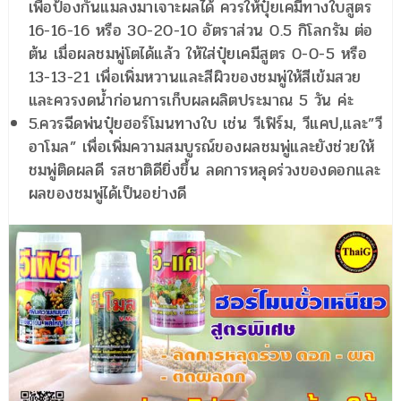
เพื่อป้องกันแมลงมาเจาะผลได้ ควรให้ปุ๋ยเคมีทางใบสูตร
16-16-16 หรือ 30-20-10 อัตราส่วน 0.5 กิโลกรัม ต่อ
ต้น เมื่อผลชมพู่โตได้แล้ว ให้ใส่ปุ๋ยเคมีสูตร 0-0-5 หรือ
13-13-21 เพื่อเพิ่มหวานและสีผิวของชมพู่ให้สีเข้มสวย
และควรงดน้ำก่อนการเก็บผลผลิตประมาณ 5 วัน ค่ะ
5.ควรฉีดพ่นปุ๋ยฮอร์โมนทางใบ เช่น วีเฟิร์ม, วีแคป,และ”วี
อาโมล” เพื่อเพิ่มความสมบูรณ์ของผลชมพู่และยังช่วยให้
ชมพู่ติดผลดี รสชาติดียิ่งขึ้น ลดการหลุดร่วงของดอกและ
ผลของชมพู่ได้เป็นอย่างดี