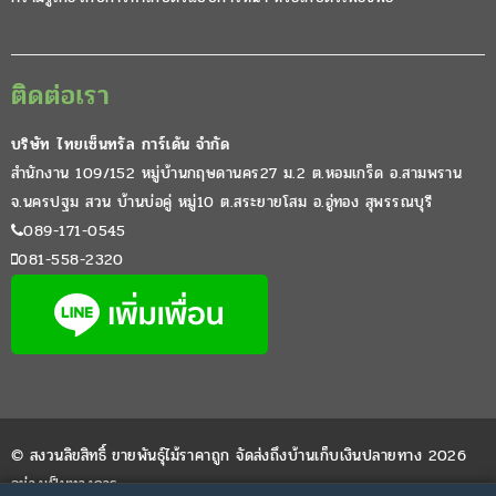
ติดต่อเรา
บริษัท ไทยเซ็นทรัล การ์เด้น จำกัด
สำนักงาน 109/152 หมู่บ้านกฤษดานคร27 ม.2 ต.หอมเกร็ด อ.สามพราน
จ.นครปฐม สวน บ้านบ่อคู่ หมู่10 ต.สระยายโสม อ.อู่ทอง สุพรรณบุรี
089-171-0545
081-558-2320
© สงวนลิขสิทธิ์ ขายพันธุ์ไม้ราคาถูก จัดส่งถึงบ้านเก็บเงินปลายทาง 2026
อย่างเป็นทางการ