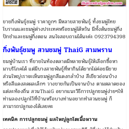
ขายกิ่งพันธุ์ชมพู่ ราคาถูกๆ มีหลายสายพันธุ์ ทั้งชมพู่ไทย
โบราณและชมพู่ต่างประเทศหรือชมพู่ไต้หวัน มีทั้งต้นชมพู่กิ่ง
ปักชำและชมพู่กิ่งตอน สนใจสอบถามได้นะค่ะ 0923794398
กิ่งพันธุ์ชมพู สวนชมพู่ ThaiG สามพราน
ชมพู่บ้านเรา ที่ขายในท้องตลาดมีหลายพันธุ์ให้เลือกซื้อหา
มาบริโภคได้ แต่มีบางสายพันธุ์ที่หากินได้ยากไม่ค่อยมีขาย
ส่วนใหญ่เราจะเห็นชมพู่ลูกสีแดงกล่ำบ้าง สีเขียวอ่อนบ้าง
หรือสีแดงสดผลเล็กๆ วางขายกันเป็นจานบ้าง ตามตลาดของ
แต่ละท้องถิ่น สวนThaiG อยากแนะวิธีการปลูกชมพู่ง่ายๆให้
ท่านลองปลูกไว้ที่บ้านหรือบางท่านอยากทำสวนชมพู่ ก็
สามารถปลูกเองได้เลยคะ
เทคนิค การปลูกชมพู่ ผลใหญ่ลูกโตเนื้อหวาน