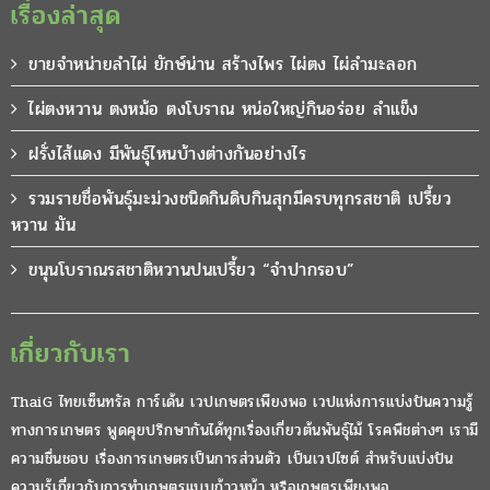
เรื่องล่าสุด
ขายจำหน่ายลำไผ่ ยักษ์น่าน สร้างไพร ไผ่ตง ไผ่ลำมะลอก
ไผ่ตงหวาน ตงหม้อ ตงโบราณ หน่อใหญ่กินอร่อย ลำแข็ง
ฝรั่งไส้แดง มีพันธุ์ไหนบ้างต่างกันอย่างไร
รวมรายชื่อพันธุ์มะม่วงชนิดกินดิบกินสุกมีครบทุกรสชาติ เปรี้ยว
หวาน มัน
ขนุนโบราณรสชาติหวานปนเปรี้ยว “จำปากรอบ”
เกี่ยวกับเรา
ThaiG ไทยเซ็นทรัล การ์เด้น เวปเกษตรเพียงพอ เวปแห่งการแบ่งปันความรู้
ทางการเกษตร พูดคุยปรึกษากันได้ทุกเรื่องเกี่ยวต้นพันธุ์ไม้ โรคพืชต่างๆ เรามี
ความชื่นชอบ เรื่องการเกษตรเป็นการส่วนตัว เป็นเวปไซต์ สำหรับแบ่งปัน
ความรู้เกี่ยวกับการทำเกษตรแบบก้าวหน้า หรือเกษตรเพียงพอ