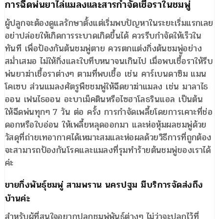
การฉีดพ่นยาไล่แมลงและสารกำจัดเชื้อราในชมพู่
ผู้ปลูกจะต้องดูแลรักษาตั้งแต่เริ่มพบปัญหาในระยะเริ่มแรกเลย
อย่าปล่อยให้เกิดการระบาดเกิดขึ้นได้ ควรรีบกำจัดให้เร็วใน
ทันที เพื่อป้องกันต้นชมพู่ตาย ควรตกแต่งกิ่งต้นชมพู่อย่าง
สม่ำเสมอ ไม่ให้กิ่งและใบทึบหนาจนเกินไป เมื่อพบเชื้อราให้รีบ
พ่นยาฆ่าเชื้อราต่างๆ ตามที่พบเชื้อ เช่น คาร์เบนดาซิม แมน
โคเซบ ส่วนแมลงศัตรูพืชชมพู่ให้ฉีดยาฆ่าแมลง เช่น มาลาไธ
ออน เฟนไธออน อะบาเม็คตินหรือไซฮาโลธรินแอล เป็นต้น
ให้ฉีดพ่นทุกๆ 7 วัน ต่อ ครั้ง การกำจัดเพลี้ยโดยการเคาะที่ช่อ
ดอกหรือใบอ่อน ให้เพลี้ยหลุดออกมา และห่อหุ้มผลชมพู่ด้วย
วัสดุที่ถ่ายเทอากาศได้เหมาะสมและห่อผลด้วยวิธีการที่ถูกต้อง
จะสามารถป้องกันโรคและแมลงที่รุมทำร้ายต้นชมพู่ของเราได้
ค่ะ
ขายกิ่งพันธุ์ชมพู่ สามพราน นครปฐม มีบริการจัดส่งถึง
บ้านค่ะ
สำหรับผู้ที่สนใจอยากปลูกชมพู่พันธุ์ต่างๆ ไม่ว่าจะปลูกไว้ที่