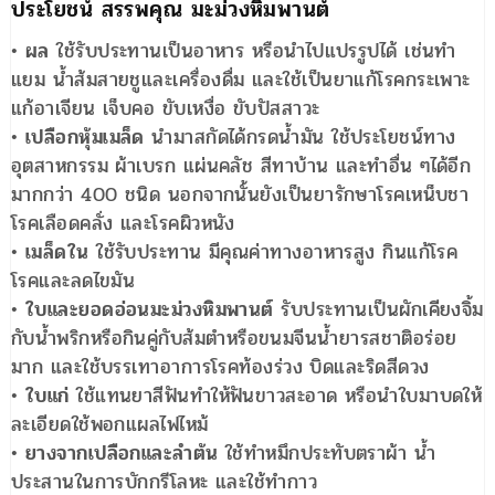
ประโยชน์ สรรพคุณ มะม่วงหิมพานต์
•
ผล
ใช้รับประทานเป็นอาหาร หรือนำไปแปรรูปได้ เช่นทำ
แยม น้ำส้มสายชูและเครื่องดื่ม และใช้เป็นยาแก้โรคกระเพาะ
แก้อาเจียน เจ็บคอ ขับเหงื่อ ขับปัสสาวะ
•
เปลือกหุ้มเมล็ด
นำมาสกัดได้กรดน้ำมัน ใช้ประโยชน์ทาง
อุตสาหกรรม ผ้าเบรก แผ่นคลัช สีทาบ้าน และทำอื่น ๆได้อีก
มากกว่า 400 ชนิด นอกจากนั้นยังเป็นยารักษาโรคเหน็บชา
โรคเลือดคลั่ง และโรคผิวหนัง
•
เมล็ดใน
ใช้รับประทาน มีคุณค่าทางอาหารสูง กินแก้โรค
โรคและลดไขมัน
•
ใบและยอดอ่อนมะม่วงหิมพานต์
รับประทานเป็นผักเคียงจิ้ม
กับน้ำพริกหรือกินคู่กับส้มตำหรือขนมจีนน้ำยารสชาติอร่อย
มาก และใช้บรรเทาอาการโรคท้องร่วง บิดและริดสีดวง
•
ใบแก่
ใช้แทนยาสีฟันทำให้ฟันขาวสะอาด หรือนำใบมาบดให้
ละเอียดใช้พอกแผลไฟไหม้
•
ยางจากเปลือกและลำต้น
ใช้ทำหมึกประทับตราผ้า น้ำ
ประสานในการบักกรีโลหะ และใช้ทำกาว