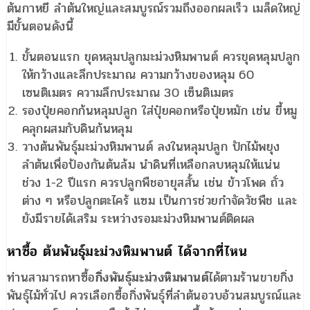
ต้นกาหยี ลำต้นใหญ่และสมบูรณ์รวมถึงออกผลเร็ว เมล็ดใหญ่
มีขั้นตอนดังนี้
ขั้นตอนแรก ขุดหลุมปลูกมะม่วงหิมพานต์ ควรขุดหลุมปลูก
ให้กว้างและลึกประมาณ ความกว้างของหลุม 60
เซนติเมตร ความลึกประมาณ 30 เซ็นติเมตร
รองปุ๋ยคอกก้นหลุมปลูก ใส่ปุ๋ยคอกหรือปุ๋ยหมัก เช่น ขี้หมู
คลุกผสมกับดินก้นหลุม
วางต้นพันธุ์มะม่วงหิมพานต์ ลงในหลุมปลูก ปักไม้พยุง
ลำต้นเพื่อป้องกันต้นล้ม นำดินที่เหลือกลบหลุมให้แน่น
ช่วง 1-2 ปีแรก ควรปลูกพืชอายุสสั้น เช่น ข้าวโพด ถั่ว
ต่าง ๆ หรือปลูกตะไคร้ แซม เป็นการช่วยกำจัดวัชพืช และ
ยังมีรายได้เสริม ระหว่างรอมะม่วงหิมพานต์ติดผล
หาซื้อ ต้นพันธุ์มะม่วงหิมพานต์ ได้จากที่ไหน
ท่านสามารถหาซื้อ
กิ่งพันธุ์มะม่วงหิมพานต์
ได้ตามร้านขายกิ่ง
พันธุ์ไม้ทั่วไป ควรเลือกซื้อกิ่งพันธุ์ที่ลำต้นอวบอ้วนสมบูรณ์และ