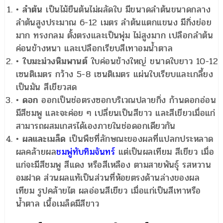
•
ลำต้น
เป็นไม้ยืนต้นไม่ผลัดใบ มีขนาดลำต้นขนาดกลาง
ลำต้นสูงประมาณ 6-12 เมตร ลำต้นแตกแขนง มีกิ่งย่อย
มาก ทรงกลม ตั้งตรงและเป็นพุ่ม ไม่สูงมาก เปลือกลำต้น
ค่อนข้างหนา และเปลือกเรียบสีเทาอมน้ำตาล
•
ใบมะม่วงหิมพานต์
ใบค่อนข้างใหญ่ ขนาดใบยาว 10-12
เซนติเมตร กว้าง 5-8 เซนติเมตร แผ่นใบเรียบและเกลี้ยง
เป็นมัน สีเขียวสด
•
ดอก
ออกเป็นช่อตรงซอกบริเวณปลายกิ่ง ก้านดอกอ่อน
มีสีชมพู และจะค่อย ๆ เปลี่ยนเป็นสีขาว และสีเขียวเมื่อแก่
สามารถผสมเกสรได้เองภายในช่อดอกเดียวกัน
•
ผลและเมล็ด
เป็นพืชที่ลักษณะของผลที่แปลกประหลาด
ผลคล้ายผล
ชมพู่ทับทิมจันทร์
แต่เป็นผลเทียม สีเขียว เมื่อ
แก่จะมีสีชมพู สีแดง หรือสีเหลือง ตามสายพันธุ์ รสหวาน
อมฝาด ส่วนผลแท้เป็นส่วนที่ห้อยตรงด้านล่างของผล
เทียม รูปคล้ายไต ผลอ่อนสีเขียว เมื่อแก่เป็นสีเทาหรือ
น้ำตาล เนื้อเมล็ดมีสีขาว