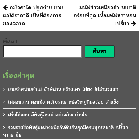
นำทาง
อะโวคาโด ปลูกง่าย ขาย
มะไฟข้าวเหนียวดำ รสชาติ
ผลได้ราคาดี เป็นที่ต้องการ
อร่อยที่สุด เนื้อมะไฟหวานอม
ของตลาด
เปรี้ยว
ค้นหา
ค้นหา
เรื่องล่าสุด
ขายจำหน่ายลำไผ่ ยักษ์น่าน สร้างไพร ไผ่ตง ไผ่ลำมะลอก
ไผ่ตงหวาน ตงหม้อ ตงโบราณ หน่อใหญ่กินอร่อย ลำแข็ง
ฝรั่งไส้แดง มีพันธุ์ไหนบ้างต่างกันอย่างไร
รวมรายชื่อพันธุ์มะม่วงชนิดกินดิบกินสุกมีครบทุกรสชาติ เปรี้ยว
หวาน มัน