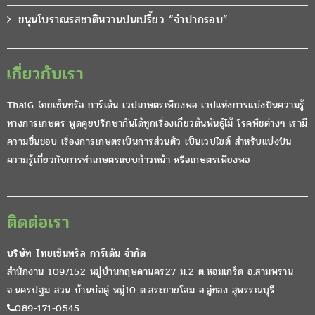
ขนุนโบราณรสชาติหวานปนเปรี้ยว “จำปากรอบ”
เกี่ยวกับเรา
ThaiG ไทยเซ็นทรัล การ์เด้น เวปเกษตรเพียงพอ เวปแห่งการแบ่งปันความรู้
ทางการเกษตร พูดคุยปรึกษากันได้ทุกเรื่องเกี่ยวต้นพันธุ์ไม้ โรคพืชต่างๆ เรามี
ความชื่นชอบ เรื่องการเกษตรเป็นการส่วนตัว เป็นเวปไซต์ สำหรับแบ่งปัน
ความรู้เกี่ยวกับการทำเกษตรแบบก้าวหน้า หรือเกษตรเพียงพอ
ติดต่อเรา
บริษัท ไทยเซ็นทรัล การ์เด้น จำกัด
สำนักงาน 109/152 หมู่บ้านกฤษดานคร27 ม.2 ต.หอมเกร็ด อ.สามพราน
จ.นครปฐม สวน บ้านบ่อคู่ หมู่10 ต.สระยายโสม อ.อู่ทอง สุพรรณบุรี
089-171-0545