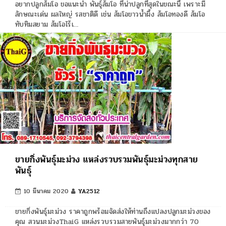
อยากปลูกส้มโอ ขอแนะนำ พันธุ์ส้มโอ ที่น่าปลูกที่สุดในขณะนี้ เพราะมี
ลักษณะเด่น ผลใหญ่ รสชาติดี เช่น ส้มโอขาวน้ำผึ้ง ส้มโอทองดี ส้มโอ
ทับทิมสยาม ส้มโอไร้เ…
ขายกิ่งพันธุ์มะม่วง แหล่งรวบรวมพันธุ์มะม่วงทุกสาย
พันธุ์
10 มีนาคม 2020
YA2512
ขายกิ่งพันธุ์มะม่วง ราคาถูกพร้อมจัดส่งให้ท่านถึงแปลงปลูกมะม่วงของ
คุณ สวนมะม่วงThaiG แหล่งรวบรวมสายพันธุ์มะม่วงมากกว่า 70