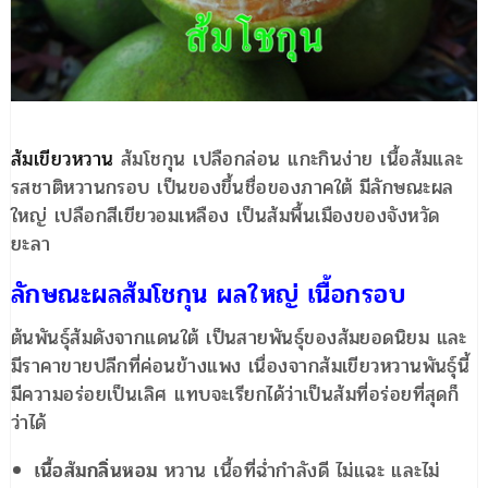
ส้มเขียวหวาน
ส้มโชกุน เปลือกล่อน แกะกินง่าย เนื้อส้มและ
รสชาติหวานกรอบ เป็นของขึ้นชื่อของภาคใต้ มีลักษณะผล
ใหญ่ เปลือกสีเขียวอมเหลือง เป็นส้มพื้นเมืองของจังหวัด
ยะลา
ลักษณะผลส้มโชกุน
ผลใหญ่ เนื้อกรอบ
ต้นพันธุ์ส้มดังจากแดนใต้ เป็นสายพันธุ์ของส้มยอดนิยม และ
มีราคาขายปลีกที่ค่อนข้างแพง เนื่องจากส้มเขียวหวานพันธุ์นี้
มีความอร่อยเป็นเลิศ แทบจะเรียกได้ว่าเป็นส้มที่อร่อยที่สุดก็
ว่าได้
เนื้อส้มกลิ่นหอม
หวาน เนื้อที่ฉ่ำกำลังดี ไม่แฉะ และไม่