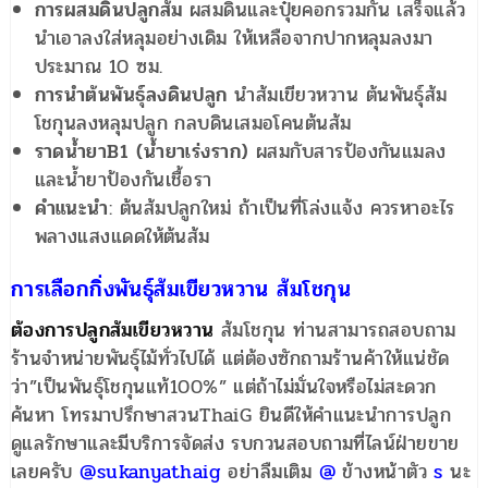
การผสมดินปลูกส้ม
ผสมดินและปุ๋ยคอกรวมกัน เสร็จแล้ว
นำเอาลงใส่หลุมอย่างเดิม ให้เหลือจากปากหลุมลงมา
ประมาณ 10 ซม.
การนำต้นพันธุ์ลงดินปลูก
นำส้มเขียวหวาน ต้นพันธุ์ส้ม
โชกุนลงหลุมปลูก กลบดินเสมอโคนต้นส้ม
ราดน้ำยาB1 (น้ำยาเร่งราก)
ผสมกับสารป้องกันแมลง
และน้ำยาป้องกันเชื้อรา
คำแนะนำ
: ต้นส้มปลูกใหม่ ถ้าเป็นที่โล่งแจ้ง ควรหาอะไร
พลางแสงแดดให้ต้นส้ม
การเลือกกิ่งพันธุ์ส้มเขียวหวาน
ส้มโชกุน
ต้องการปลูกส้มเขียวหวาน
ส้มโชกุน ท่านสามารถสอบถาม
ร้านจำหน่ายพันธุ์ไม้ทั่วไปได้ แต่ต้องซักถามร้านค้าให้แน่ชัด
ว่า”เป็นพันธุ์โชกุนแท้100%” แต่ถ้าไม่มั่นใจหรือไม่สะดวก
ค้นหา โทรมาปรึกษาสวนThaiG ยินดีให้คำแนะนำการปลูก
ดูแลรักษาและมีบริการจัดส่ง รบกวนสอบถามที่ไลน์ฝ่ายขาย
เลยครับ
@sukanyathaig
อย่าลืมเติม
@
ข้างหน้าตัว
s
นะ