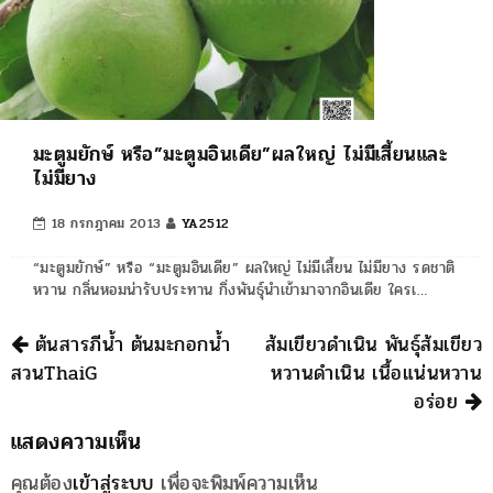
มะตูมยักษ์ หรือ”มะตูมอินเดีย”ผลใหญ่ ไม่มีเสี้ยนและ
ไม่มียาง
18 กรกฎาคม 2013
YA2512
“มะตูมยักษ์” หรือ “มะตูมอินเดีย” ผลใหญ่ ไม่มีเสี้ยน ไม่มียาง รดชาติ
หวาน กลิ่นหอมน่ารับประทาน กิ่งพันธุ์นำเข้ามาจากอินเดีย ใครเ…
นำทาง
ต้นสารภีน้ำ ต้นมะกอกน้ำ
ส้มเขียวดำเนิน พันธุ์ส้มเขียว
สวนThaiG
หวานดำเนิน เนื้อแน่นหวาน
อร่อย
แสดงความเห็น
คุณต้อง
เข้าสู่ระบบ
เพื่อจะพิมพ์ความเห็น