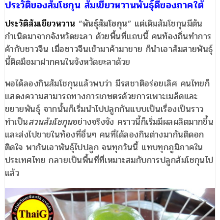
ประวัติของส้มโชกุน
ส้มเขียวหวานพันธุ์ดีของภาคใต้
ประวัติส้มเขียวหวาน
“
พันธุ์ส้มโชกุน
” แต่เดิมส้มโชกุนมีต้น
กำเนิดมาจากจังหวัดยะลา ด้วยพื้นที่แถบนี้ คนท้องถิ่นทำการ
ค้ากับชาวจีน เมื่อชาวจีนเข้ามาค้ามาขาย ก็นำเอาส้มสายพันธุ์
นี้ติดมือมาฝากคนในจังหวัดยะลาด้วย
พอได้ลองกินส้มโชกุนแล้วพบว่า มีรสชาติอร่อยเลิศ คนไทยก็
แสดงความสามารถทางการเกษตรด้วยการเพาะเมล็ดและ
ขยายพันธุ์ จากนั้นก็เริ่มนำไปปลูกกันแบบเป็นเรื่องเป็นราว
ทำเป็น
สวนส้มโชกุน
อย่างจริงจัง คราวนี้ก็เริ่มมีผลผลิตมากขึ้น
และส่งไปขายในท้องที่อื่นๆ คนที่ได้ลองกินต่างมากันติดอก
ติดใจ พากันเอาพันธุ์ไปปลูก จนทุกวันนี้ แทบทุกภูมิภาคใน
ประเทศไทย กลายเป็นพื้นที่ที่เหมาะสมกับการปลูกส้มโชกุนไป
แล้ว