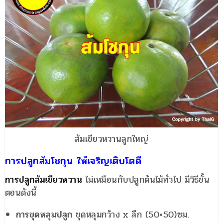
ส้มเขียวหวานลูกใหญ่
การปลูกส้มโชกุน
ให้เจริญเติบโตดี
การปลูกส้มเขียวหวาน
ไม่เหมือนกับปลูกต้นไม้ทั่วไป มีวิธีขั้น
ตอนดังนี้
การขุดหลุมปลูก
ขุดหลุมกว้าง x ลึก (50×50)ซม.