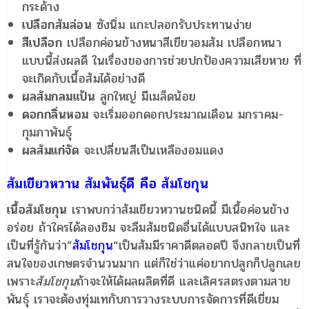
กระด้าง
เปลือกส้มล่อน
ซังนิ่ม แกะปลอกรับประทานง่าย
สีเปลือก
เปลือกค่อนข้างหนาสีเขียวอมส้ม เปลือกหนา
แบบนี้ส่งผลดี ในเรื่องของการช่วยปกป้องความเสียหาย ที่
จะเกิดกับเนื้อส้มได้อย่างดี
ผลส้มกลมแป้น
ลูกใหญ่ มีเมล็ดน้อย
ดอกกลิ่นหอม
จะเริ่มออกดอกประมาณเดือน มกราคม-
กุมภาพันธุ์
ผลส้มแก่จัด
จะเปลี่ยนสีเป็นเหลืองอมแดง
ส้มเขียวหวาน ส้มพันธุ์ดี คือ
ส้มโชกุน
เนื้อส้มโชกุน
เราพบกว่าส้มเขียวหวานชนิดนี้ มีเนื้อค่อนข้าง
อร่อย ถ้าใครได้ลองชิม จะลืมส้มชนิดอื่นได้แบบสนิทใจ และ
เป็นที่รู้กันว่า”
ส้มโชกุน
“เป็นส้มมีราคาดีตลอดปี จึงกลายเป็นที่
สนใจของเกษตรจำนวนมาก แต่ก็ใช่ว่าแค่อยากปลูกก็ปลูกเลย
เพราะ
ส้มโชกุน
ถ้าจะให้ได้ผลผลิตที่ดี และเลิศรสตรงตามสาย
พันธุ์ เราจะต้องทุ่มเทกับการวางระบบการจัดการที่ดีเยี่ยม