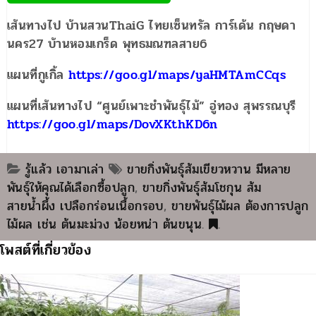
เส้นทางไป บ้านสวนThaiG ไทยเซ็นทรัล การ์เด้น กฤษดา
นคร27 บ้านหอมเกร็ด พุทธมณฑลสาย6
แผนที่กูเกิ้ล
https://goo.gl/maps/yaHMTAmCCqs
แผนที่เส้นทางไป “ศูนย์เพาะชำพันธุ์ไม้” อู่ทอง สุพรรณบุรี
https://goo.gl/maps/DovXKthKD6n
รู้แล้ว เอามาเล่า
ขายกิ่งพันธุ์ส้มเขียวหวาน มีหลาย
พันธุ์ให้คุณได้เลือกซื้อปลูก
,
ขายกิ่งพันธุ์ส้มโชกุน ส้ม
สายน้ำผึ้ง เปลือกร่อนเนื้อกรอบ
,
ขายพันธุ์ไม้ผล ต้องการปลูก
ไม้ผล เช่น ต้นมะม่วง น้อยหน่า ต้นขนุน
.
.
โพสต์ที่เกี่ยวข้อง