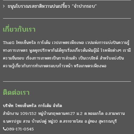
ขนุนโบราณรสชาติหวานปนเปรี้ยว “จำปากรอบ”
เกี่ยวกับเรา
ThaiG ไทยเซ็นทรัล การ์เด้น เวปเกษตรเพียงพอ เวปแห่งการแบ่งปันความรู้
ทางการเกษตร พูดคุยปรึกษากันได้ทุกเรื่องเกี่ยวต้นพันธุ์ไม้ โรคพืชต่างๆ เรามี
ความชื่นชอบ เรื่องการเกษตรเป็นการส่วนตัว เป็นเวปไซต์ สำหรับแบ่งปัน
ความรู้เกี่ยวกับการทำเกษตรแบบก้าวหน้า หรือเกษตรเพียงพอ
ติดต่อเรา
บริษัท ไทยเซ็นทรัล การ์เด้น จำกัด
สำนักงาน 109/152 หมู่บ้านกฤษดานคร27 ม.2 ต.หอมเกร็ด อ.สามพราน
จ.นครปฐม สวน บ้านบ่อคู่ หมู่10 ต.สระยายโสม อ.อู่ทอง สุพรรณบุรี
089-171-0545