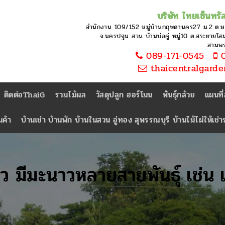
บริษัท ไทยเซ็นทรัล
สำนักงาน 109/152 หมู่บ้านกฤษดานคร27 ม.2 ต.
จ.นครปฐม สวน บ้านบ่อคู่ หมู่10 ต.สระยายโสม 
สามพ
089-171-0545
0
thaicentralgard
ติดต่อThaiG
รวมไม้ผล
วัสดุปลูก ฮอร์โมน
พันธุ์กล้วย
แผนที
นค้า
บ้านเช่า บ้านพัก บ้านในสวน อู่ทอง สุพรรณบุรี บ้านไม้ไผ่ให้เช่
ว มีมะนาวหลายสายพันธุ์ เช่น