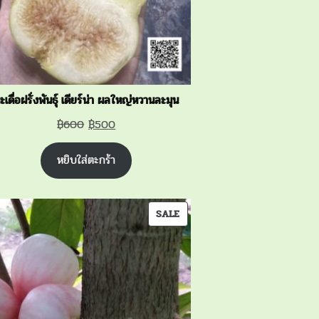
ะเดื่อฝรั่งพันธุ์ เดียร์น่า ผลใหญ่หวานละมุน
Original
Current
฿
600
฿
500
price
price
หยิบใส่ตะกร้า
was:
is:
฿600.
฿500.
PRODUCT
SALE
ON
SALE