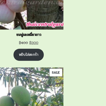
ชมพู่มะเหมี่ยวขาว
Original
Current
฿
400
฿
300
price
price
หยิบใส่ตะกร้า
was:
is:
฿400.
฿300.
PRODUCT
SALE
ON
SALE