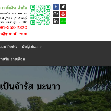
 การ์เด้น จำกัด
หอมเกร็ด อ.สามพราน
อ.อู่ทอง สุพรรณบุรี
LINE
ราน นครปฐม 73110
81-558-2320
en@gmail.com
่สวนThaiG
พันธุ์ไม้ผล
ารายวัน รายเดือน
 แป้นจำรัส มะนาว