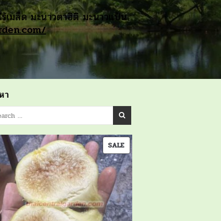
ไร้เมล็ด มะนาวตาฮิติ มะนาวแป้น
arden.com/
นหา
PRODUCT
SALE
ON
SALE