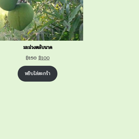
มะม่วงตลับนาค
Original
Current
฿
150
฿
100
price
price
หยิบใส่ตะกร้า
was:
is:
฿150.
฿100.