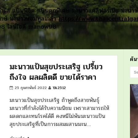
จำรัส แป้นพิจิต แป้นดกพิเศษ มะนาวแคลิฟอร์เนีย มะนาว
กษ์ มะนาวหอมทูลเกล้า
https://www.thaicentralg
98 ไลน์ไอดี manow98
ค้
มะนาวแป้นสุขประเสริฐ เปรี้ยว
ถึงใจ ผลผลิตดี ขายได้ราคา
25 กุมภาพันธ์ 2022
YA2512
มะนาวแป้นสุขประเสริฐ ถ้าพูดถึงสายพันธุ์
มะนาวที่กำลังได้รับความนิยม เพราะสามารถให้
ผลดกและทนโรคได้ดี คงหนีไม่พ้นมะนาวแป้น
สุขประเสริฐที่เป็นการผสมผสานมะน…