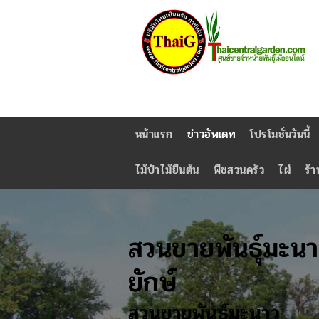
หน้าแรก
ข่าวอัพเดท
โปรโมชั่นวันนี้
ไม้ป่าไม้ยืนต้น
พืชสวนครัว
ไผ่
ร้า
สวนขายพันธุ์มะนา
ยักษ์
สวนขายพันธุ์มะนาว