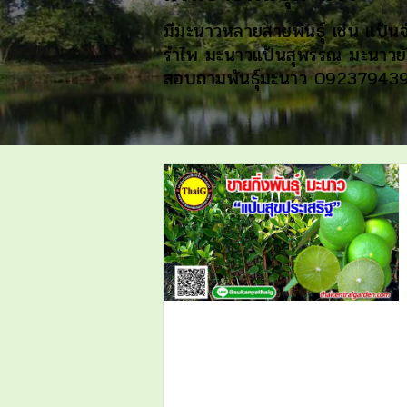
มีมะนาวหลายสายพันธุ์ เช่น แป้น
รำไพ มะนาวแป้นสุพรรณ มะนาวยั
สอบถามพันธุ์มะนาว 09237943