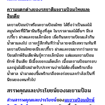
ความแตกต่างของรสชาติมะขามป้อมไทยและ
อินเดีย
มะขามป้อมป่าหรือมะขามป้อมไทย ได้ชื่อว่าเป็นผลไม้
สมุนไพรที่มีวิตามินซีสูงที่สุด ในบรรดาผลไม้อื่นๆ มีรส
เปรี้ยว ฝาดและขมเล็กน้อย เมื่อกินมะขามป้อมแล้วกิน
น้ำตามลงไป เราจะรู้สึกทันทีว่าน้ำลายจะมีรสหวานทันที
มะขามป้อมไทยจะมีรสเปรี้ยว ฝาดและขมมากกว่ามะขาม
ป้อมยักษ์อินเดียพันธุ์ทวายเล็กน้อย แต่ผลมะขามป้อม
ยักษ์ อินเดีย มีเนื้อเยอะเมล็ดเล็ก เนื้อมะขามป้อมกรอบ
และนุ่มไม่มีรสฝาดรับประทานง่ายไม่ต้องจิ้มพริกเกลือ
น้ำตาล นำมาดองจิ้มพริกเกลือจะอร่อยและกำลังเป็นที่
นิยมของคนทั่วไป
สรรพคุณและประโยชน์ของมะขามป้อม
ส่วนสรรพคุณและประโยชน์
ของ
มะขามป้อมยักษ์