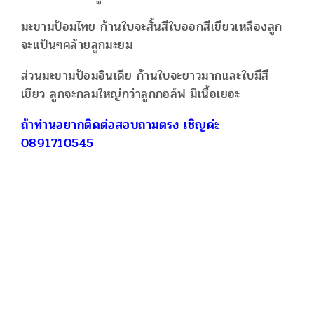
มะขามป้อมไทย ก้านใบจะสั้นสีใบออกสีเขียวเหลืองลูก
จะแป้นๆคล้ายลูกมะยม
ส่วนมะขามป้อมอินเดีย ก้านใบจะยาวมากและใบมีสี
เขียว ลูกจะกลมใหญ่กว่าลูกกอล์ฟ มีเนื้อเยอะ
ถ้าท่านอยากติดต่อสอบถามตรง เชิญค่ะ
0891710545