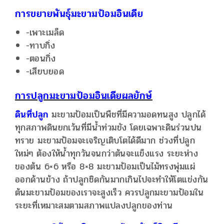
การขยายพันธุ์มะขามป้อมอินเดีย
-เพาะเมล็ด
-ทาบกิ่ง
-ตอนกิ่ง
-เสียบยอด
การปลูกมะขามป้อมอินเดียผลยักษ์
ดินที่ปลูก
มะขามป้อมเป็นพืชที่มีความอดทนสูง ปลูกได้
ทุกสภาพดินยกเว้นที่มีน้ำท่วมขัง โดยเฉพาะดินร่วนปน
ทราย มะขามป้อมจะเจริญเติบโตได้ดีมาก ช่วงที่ปลูก
ใหม่ๆ ต้องให้น้ำทุกวันจนกว่าต้นจะแข็งแรง ระยะห่าง
ของต้น 6×6 หรือ 8×8 มะขามป้อมเป็นไม้ทรงพุ่มแผ่
ออกด้านข้าง ถ้าปลูกชิดกันมากเกินไปจะทำให้โตแข่งกัน
ต้นมะขามป้อมของเราจะสูงเร็ว ควรปลูกมะขามป้อมใน
ระยะที่เหมาะสมตามสภาพแปลงปลูกของท่าน