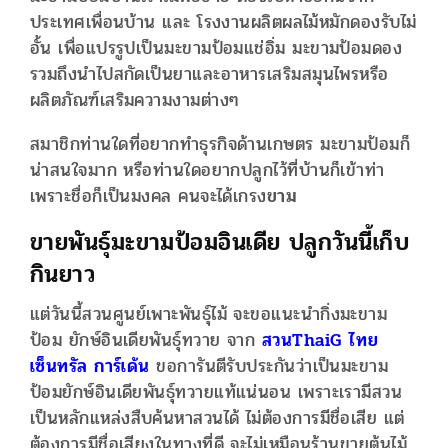
ประเทศเพื่อนบ้าน และ โรงงานผลิตผลไม้หมักดองรับไม่
อั้น เพื่อแปรรูปเป็นมะขามป้อมแช่อิ่ม มะขามป้อมดอง
รวมถึงนำไปสกัดเป็นยาและอาหารเสริมสมุนไพรหรือ
ผลิตภัณฑ์เสริมความงามต่างๆ
สมาชิกท่านใดที่อยากทำธุรกิจด้านเกษตร มะขามป้อมก็
น่าสนใจมาก หรือท่านใดอยากปลูกไว้ที่บ้านก็เข้าท่า
เพราะชื่อก็เป็นมงคล คนจะได้เกรง
ขาม
ขายพันธุ์มะขามป้อมอินเดีย ปลูกวันนี้เก็บ
กินยาว
แต่วันนี้สวนศูนย์เพาะพันธุ์ไม้ จะขอแนะนำกิ่งมะขาม
ป้อม ยักษ์อินเดียพันธุ์ทวาย จาก
สวนThaiG ไทย
เซ็นทรัล การ์เด้น
ขอการันตีรับประกันว่าเป็นมะขาม
ป้อมยักษ์อินเดียพันธุ์ทวายแท้แน่นอน เพราะเรามีสวน
เป็นหลักแหล่งสืบค้นหาสวนได้ ไม่ต้องการมีชื่อเสีย แต่
ต้องการมีชื่อเสียงในทางที่ดี จะไม่เหมือนร้านขายต้นไม้