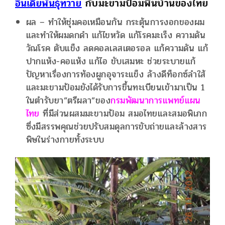
อินเดียพันธุ์ทวาย
กับมะขามป้อมพื้นบ้านของไทย
ผล – ทำให้ชุ่มคอเหมือนกัน กระตุ้นการงอกของผม
และทำให้ผมดกดำ แก้ไขหวัด แก้โรคมะเร็ง ความดัน
วัณโรค ตับแข็ง ลดคอลเลสเตอรอล แก้ความดัน แก้
ปากแห้ง-คอแห้ง แก้ไอ ขับเสมหะ ช่วยระบายแก้
ปัญหาเรื่องการท้องผูกอุจาระแข็ง ล้างดีท็อกซ์ลำใส้
และมะขามป้อมยังได้รับการขึ้นทะเบียนเข้ามาเป็น 1
ในตำรับยา”ตรีผลา”ของ
กรมพัฒนาการแพทย์แผน
ไทย
ที่มีส่วนผสมมะขามป้อม สมอไทยและสมอพิเภก
ซึ่งมีสรรพคุณช่วยปรับสมดุลการขับถ่ายและล้างสาร
พิษในร่างกายทั้งระบบ