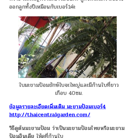
ออกลูกทั้งปีเหมือนกับเบอร์1ค่ะ
ใบมะขามป้อมยักษ์ใบจะใหญ่และมีก้านใบที่ยาว
เกือบ 40ซม.
ข้อมูลรายละเอียดเพิ่มเติม มะขามป้อมเบอร์4
http://thaicentralgarden.com/
วิธีดูต้นมะขามป้อม ว่าเป็นมะขามป้อมไทยหรือมะขาม
ป้อมอินเดีย
ให้ดูที่ก้านใบ