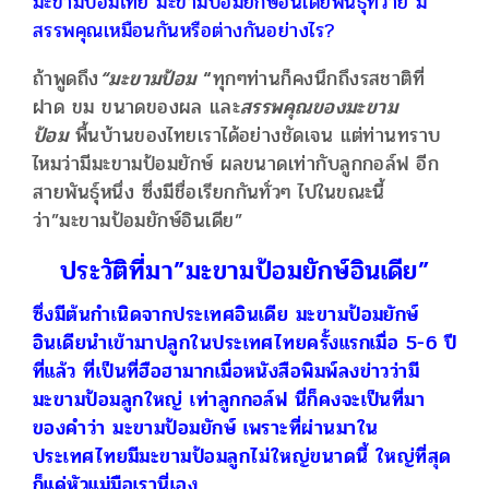
มะขามป้อมไทย มะขามป้อมยักษ์อินเดียพันธุ์ทวาย มี
สรรพคุณเหมือนกันหรือต่างกันอย่างไร?
ถ้าพูดถึง
“มะขามป้อม
“
ทุกๆท่านก็คงนึกถึงรสชาติที่
ฝาด ขม ขนาดของผล และ
สรรพคุณของมะขาม
ป้อม
พื้นบ้านของไทยเราได้อย่างชัดเจน แต่ท่านทราบ
ไหมว่ามีมะขามป้อมยักษ์ ผลขนาดเท่ากับลูกกอล์ฟ อีก
สายพันธุ์หนึ่ง ซึ่งมีชื่อเรียกกันทั่วๆ ไปในขณะนี้
ว่า”มะขามป้อมยักษ์อินเดีย”
ประวัติที่มา”มะขามป้อมยักษ์อินเดีย”
ซึ่งมีต้นกำเนิดจากประเทศอินเดีย มะขามป้อมยักษ์
อินเดียนำเข้ามาปลูกในประเทศไทยครั้งแรกเมื่อ 5-6 ปี
ที่แล้ว ที่เป็นที่ฮือฮามากเมื่อหนังสือพิมพ์ลงข่าวว่ามี
มะขามป้อมลูกใหญ่ เท่าลูกกอล์ฟ นี่ก็คงจะเป็นที่มา
ของคำว่า มะขามป้อมยักษ์ เพราะที่ผ่านมาใน
ประเทศไทยมีมะขามป้อมลูกไม่ใหญ่ขนาดนี้ ใหญ่ที่สุด
ก็แค่หัวแม่มือเรานี่เอง