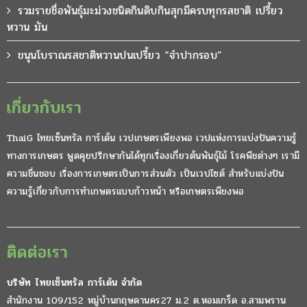
รวมรายชื่อพันธุ์มะม่วงชนิดกินดิบกินสุกมีครบทุกรสชาติ เปรี้ยว
หวาน มัน
ขนุนโบราณรสชาติหวานปนเปรี้ยว “จำปากรอบ”
เกี่ยวกับเรา
ThaiG ไทยเซ็นทรัล การ์เด้น เวปเกษตรเพียงพอ เวปแห่งการแบ่งปันความรู้
ทางการเกษตร พูดคุยปรึกษากันได้ทุกเรื่องเกี่ยวต้นพันธุ์ไม้ โรคพืชต่างๆ เรามี
ความชื่นชอบ เรื่องการเกษตรเป็นการส่วนตัว เป็นเวปไซต์ สำหรับแบ่งปัน
ความรู้เกี่ยวกับการทำเกษตรแบบก้าวหน้า หรือเกษตรเพียงพอ
ติดต่อเรา
บริษัท ไทยเซ็นทรัล การ์เด้น จำกัด
สำนักงาน 109/152 หมู่บ้านกฤษดานคร27 ม.2 ต.หอมเกร็ด อ.สามพราน