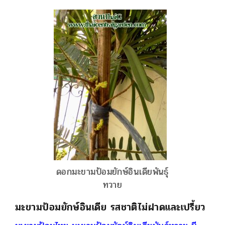
ดอกมะขามป้อมยักษ์อินเดียพันธุ์
ทวาย
มะขามป้อมยักษ์อินเดีย รสชาติไม่ฝาดและเปรี้ยว