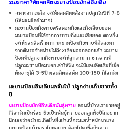
ระยะเวลาให้ผลผลิตมะขามป้อมยักษ์อินเดีย
-เพาะจากเมล็ด จะให้ผลผลิตหลังจากปลูกในปีที่ 7-8
(ให้ผลผลิตช้ามาก)
มะขามป้อมกิ่งทาบหรือตอนกิ่งและกิ่งเสียบยอด
มะขามป้อมที่ได้จากการทาบกิ่งและเสียยอด ตอนกิ่ง
จะให้ผลผลิตเร็วมาก มะขามป้อมกิ่งทาบที่ตัดลงมา
จากต้นรอจำหน่ายไม่ถึง2เดือนออกดอกแล้ว มะขาม
ป้อมที่ปลูกจากกิ่งทาบจะให้ลูกดกมาก ชาวสวนที่
ปลูกมะขามป้อมบอกเล่าให้ฟัง จะให้ผลผลิตเต็มที่เมื่อ
ต้นอายุได้
3-5ปี ผลผลิตต่อต้น 100-150 กิโลกรัม
มะขามป้อมอินเดียผลจัมโบ้ ปลูกง่ายเก็บขายทั้ง
ปี
มะขามป้อมยักษ์อินเดียพันธุ์ทวาย
ตอนนี้บ้านเราขายอยู่
กิโลกรัมเป็นร้อย ยิ่งเป็นพันธุ์ทวายออกลูกทั้งปีไม่อยาก
นึกเลยว่าอะไรจะเกิดขึ้นยิ่งช่วงนี้กระแสน้ำหมักมาแรง
มะขามป้อมบ้านเราไม่พอขาย ต้องไปหาซื้อกันจาก