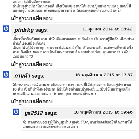
จะออก ไม่เห็นมันทวายเลย
ถ้าเป็นอย่างนี้เราโดนหรอกดิ เซ็งเป็ดเลย อยากได้มะขามป้อมทวายนะค่ะ ตอนนี้มี
ต้นพันธุ์บ้างไหมหล่ะ เพื่อนแนะนำมาคครับ ให้ลองติดต่อที่สวนไทยเซ็นทรัล
เข้าสู่ระบบเพื่อตอบ
pinkky
says:
11 ตุลาคม 2014 at 08:42
เดี๋่ยวนี้หากินกันแปลกๆ ทำไมต้องมาหลอกขายกันด้วย เสียความรู้สึกจัง เพื่อนข้าง
บ้านก็เจอเหมือนกันค่ะ
เห็นแก่พันธุ์ไม้ราคาถุก พบราคาไม่แพงคว้าปั๊บ เป็นมะขามป้อมแต่แทนที่จะเป็นกิ่ง
ทาบ กิ่งเสียบยอด กลายเป็นต้นเพาะจากเมล็ด ขายต้นละร้อย สุงเมตรกว่า รอไป
เถอะสิบกว่าปี
เข้าสู่ระบบเพื่อตอบ
กานด้า
says:
16 พฤศจิกายน 2015 at 13:37
ได้อ่านบทความเรื่องมะขามป้อมจากThaiG ตอนนี้ได้ปลูกมะขามป้อมอยู่ประมาณ
10 ต้น เป็นที่น่าพึงพอใจมาก ดิฉันได้เอาคำแนะนำของThaiGไปใช้ในการดูแลต้ม
มะขามป้อม ผลออกดกมากค่ะ ขอบคุณคำแนะนำดีๆนะค่ะ
เข้าสู่ระบบเพื่อตอบ
ya2512
says:
18 พฤศจิกายน 2015 at 09:46
ค่ะ ทางสวนของเราให้คำแนะนำเสมอค่ะ มีปัญหาหรือสงสัยอะไรติดเรามาได้
เสมอนะค่ะ เรายินดีที่จะให้คำแนะนำค่ะ