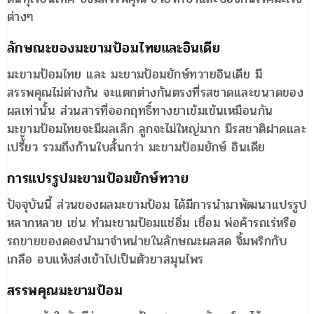
ต่างๆ
ลักษณะของมะขามป้อมไทยและอินเดีย
มะขามป้อมไทย และ มะขามป้อมยักษ์ทวายอินเดีย มี
สรรพคุณไม่ต่างกัน จะแตกต่างกันตรงที่รสชาดและขนาดของ
ผลเท่านั้น ส่วนสารที่ออกฤทธิ์ทางยาเข้มเข้นเหมือนกัน
มะขามป้อมไทยจะมีผลเล็ก ลูกจะไม่ใหญ่มาก มีรสชาติฝาดและ
เปรี้้ยว รวมถึงก้านใบสั้นกว่า มะขามป้อมยักษ์ อินเดีย
การแปรรูปมะขามป้อมยักษ์ทวาย
ปัจจุบันนี้ ส่วนของผลมะขามป้อม ได้มีการนำมาพัฒนาแปรรูป
หลากหลาย เช่น ทำมะขามป้อมแช่อิ่ม เชื่อม พ่อค้ารถเร่หรือ
รถขายของดองนำมาจำหน่ายในลักษณะผลสด จิ้มพริกกับ
เกลือ อบแห้งส่งเข้าไปเป็นตัวยาสมุนไพร
สรรพคุณมะขามป้อม