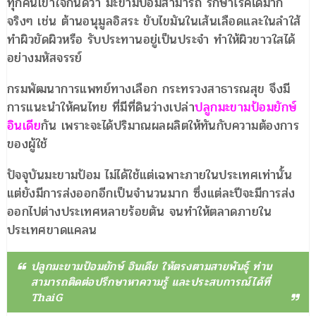
ทุกคนเข้าใจกันดีว่า มะขามป้อมสามารถ รักษาโรคได้มาก
จริงๆ เช่น ต้านอนุมูลอิสระ ขับไขมันในเส้นเลือดและในลำใส้
ทำผิวขัดผิวหรือ รับประทานอยู่เป็นประจำ ทำให้ผิวขาวใสได้
อย่างมหัสจรรย์
กรมพัฒนาการแพทย์ทางเลือก กระทรวงสาธารณสุข จึงมี
การแนะนำให้คนไทย ที่มีที่ดินว่างเปล่า
ปลูกมะขามป้อมยักษ์
อินเดีย
กัน เพราะจะได้ปริมาณผลผลิตให้ทันกับความต้องการ
ของผู้ใช้
ปัจจุบันมะขามป้อม ไม่ได้ใช้แต่เฉพาะภายในประเทศเท่านั้น
แต่ยังมีการส่งออกอีกเป็นจำนวนมาก ซึ่งแต่ละปีจะมีการส่ง
ออกไปต่างประเทศหลายร้อยตัน จนทำให้ตลาดภายใน
ประเทศขาดแคลน
ปลูกมะขามป้อมยักษ์ อินเดีย ให้ตรงตามสายพันธุ์ ท่าน
สามารถติดต่อปรึกษาหาความรู้ และประสบการณ์ได้ที่
ThaiG