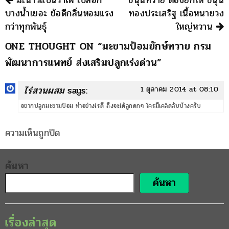
มะนาวแป้นรำไพ เปลือก
ขนุนทวาย ต้องยกให้ ขนุน
บางน้ำเยอะ ข้อดีกลิ่นหอมแรง
ทองประเสริฐ เนื้อหนายวง
กว่าทุกพันธุ์
ใหญ่หวาน
ONE THOUGHT ON “
มะขามป้อมยักษ์ทวาย กรม
พัฒนาการแพทย์ ส่งเสริมปลูกเร่งด่วน
”
ไร่สวนผสม
says:
1 ตุลาคม 2014 at 08:10
อยากปลูกมะขามป้อม ทำอย่างไรดี ถึงจะได้ลูกดกๆ ใครมีเคล็ดลับบ้างครับ
ความเห็นถูกปิด
ค้นหา
ค้นหา
เรื่องล่าสุด