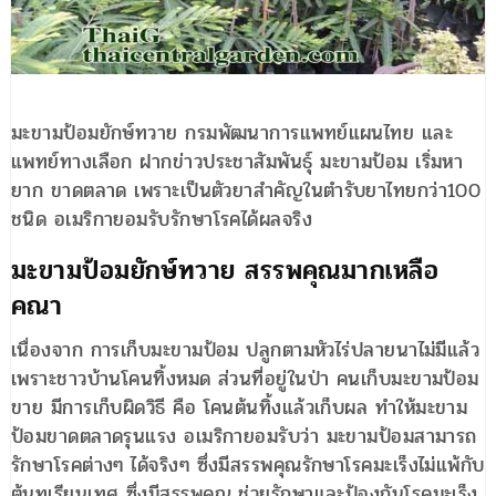
มะขามป้อมยักษ์ทวาย กรมพัฒนาการแพทย์แผนไทย และ
แพทย์ทางเลือก ฝากข่าวประชาสัมพันธุ์ มะขามป้อม เริ่มหา
ยาก ขาดตลาด เพราะเป็นตัวยาสำคัญในตำรับยาไทยกว่า100
ชนิด อเมริกายอมรับรักษาโรคได้ผลจริง
มะขามป้อมยักษ์ทวาย สรรพคุณมากเหลือ
คณา
เนื่องจาก การเก็บมะขามป้อม ปลูกตามหัวไร่ปลายนาไม่มีแล้ว
เพราะชาวบ้านโคนทิ้งหมด ส่วนที่อยู่ในป่า คนเก็บมะขามป้อม
ขาย มีการเก็บผิดวิธี คือ โคนต้นทิ้งแล้วเก็บผล ทำให้มะขาม
ป้อมขาดตลาดรุนแรง อเมริกายอมรับว่า มะขามป้อมสามารถ
รักษาโรคต่างๆ ได้จริงๆ ซึ่งมีสรรพคุณรักษาโรคมะเร็งไม่แพ้กับ
ต้นทุเรียนเทศ ซึ่งมีสรรพคุณ ช่วยรักษาและป้องกันโรคมะเร็ง