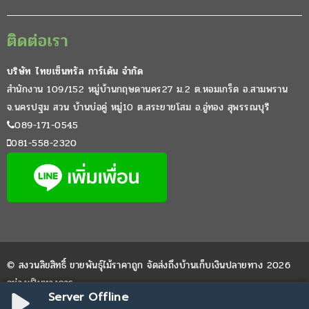
ติดต่อเรา
บริษัท ไทยเซ็นทรัล การ์เด้น จำกัด
สำนักงาน 109/152 หมู่บ้านกฤษดานคร27 ม.2 ต.หอมเกร็ด อ.สามพราน
จ.นครปฐม สวน บ้านบ่อคู่ หมู่10 ต.สระยายโสม อ.อู่ทอง สุพรรณบุรี
089-171-0545
081-558-2320
© สงวนลิขสิทธิ์ ขายพันธุ์ไม้ราคาถูก จัดส่งถึงบ้านเก็บเงินปลายทาง 2026
อย่างเป็นทางการ
Server Offline
Website by
WPDevThai