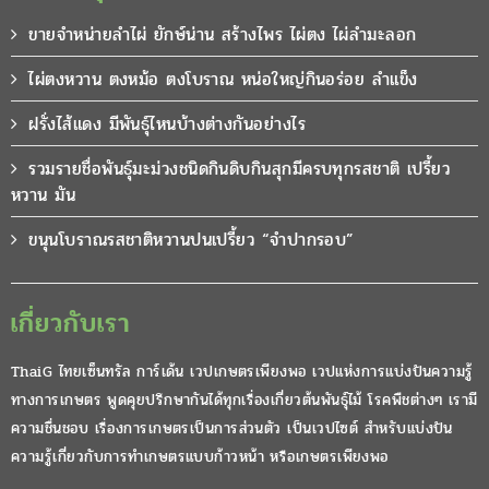
ขายจำหน่ายลำไผ่ ยักษ์น่าน สร้างไพร ไผ่ตง ไผ่ลำมะลอก
ไผ่ตงหวาน ตงหม้อ ตงโบราณ หน่อใหญ่กินอร่อย ลำแข็ง
ฝรั่งไส้แดง มีพันธุ์ไหนบ้างต่างกันอย่างไร
รวมรายชื่อพันธุ์มะม่วงชนิดกินดิบกินสุกมีครบทุกรสชาติ เปรี้ยว
หวาน มัน
ขนุนโบราณรสชาติหวานปนเปรี้ยว “จำปากรอบ”
เกี่ยวกับเรา
ThaiG ไทยเซ็นทรัล การ์เด้น เวปเกษตรเพียงพอ เวปแห่งการแบ่งปันความรู้
ทางการเกษตร พูดคุยปรึกษากันได้ทุกเรื่องเกี่ยวต้นพันธุ์ไม้ โรคพืชต่างๆ เรามี
ความชื่นชอบ เรื่องการเกษตรเป็นการส่วนตัว เป็นเวปไซต์ สำหรับแบ่งปัน
ความรู้เกี่ยวกับการทำเกษตรแบบก้าวหน้า หรือเกษตรเพียงพอ