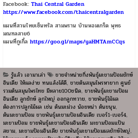
Facebook:
Thai Central Garden
https://www.facebook.com/thaicentralgarden
แผนที่สวนไทยเซ็นทรัล สามพราน บ้านหอมเกร็ด พุทธ
มณฑลสาย6
แผนที่กูเกิ้ล
https://goo.gl/maps/yaHMTAmCCqs
รู้แล้ว เอามาเล่า
ขายจำหน่ายกิ่งพันธุ์มะขามป้อมยักษ์
อินเดีย ให้ผลง่าย ทนแล้งได้ดี
,
ขายต้นสมุนไพรหายาก ศูนย์
รวมต้นสมุนไพรไทย มีหลาย100ชนิด
,
ขายพันธุ์มะขามป้อม
อินเดีย ลูกยักษ์ ลูกใหญ่ ออกลูกทวาย
,
ขายพันธุ์ไม้ผล
ต้องการปลูกไม้ผล เช่น ต้นมะม่วง น้อยหน่า ต้นขนุน
,
ต้นมะขามป้อม ขายพันธุ์มะขามป้อมอินเดีย เบอร์1-เบอร์4
,
มะขามป้อม ขายพันธุ์มะขามป้อมอินเดีย มะขามป้อมแป้น
สยาม
,
มะขามป้อมอินเดีย ขายพันธุ์มะขามป้อมผลยักษ์ใหญ่
,