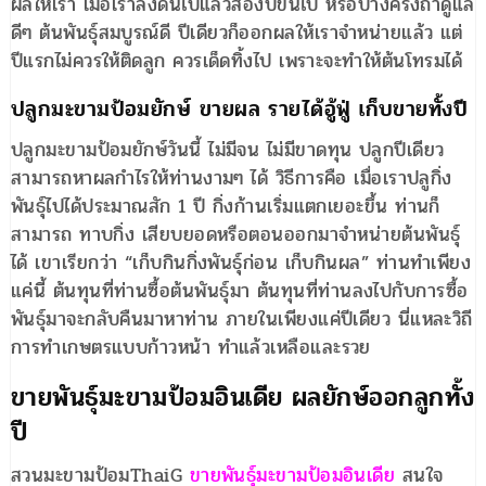
ผลให้เรา เมื่อเราลงดินไปแล้วสองปีขึ้นไป หรือบางครั้งถ้าดูแล
ดีๆ ต้นพันธุ์สมบูรณ์ดี ปีเดียวก็ออกผลให้เราจำหน่ายแล้ว แต่
ปีแรกไม่ควรให้ติดลูก ควรเด็ดทิ้งไป เพราะจะทำให้ต้นโทรมได้
ปลูกมะขามป้อมยักษ์ ขายผล รายได้อู้ฟู่ เก็บขายทั้งปี
ปลูกมะขามป้อมยักษ์วันนี้ ไม่มีจน ไม่มีขาดทุน ปลูกปีเดียว
สามารถหาผลกำไรให้ท่านงามๆ ได้ วิธีการคือ เมื่อเราปลูกิ่ง
พันธุ์ไปได้ประมาณสัก 1 ปี กิ่งก้านเริ่มแตกเยอะขึ้น ท่านก็
สามารถ ทาบกิ่ง เสียบยอดหรือตอนออกมาจำหน่ายต้นพันธุ์
ได้ เขาเรียกว่า “เก็บกินกิ่งพันธุ์ก่อน เก็บกินผล” ท่านทำเพียง
แค่นี้ ต้นทุนที่ท่านซื้อต้นพันธุ์มา ต้นทุนที่ท่านลงไปกับการซื้อ
พันธุ์มาจะกลับคืนมาหาท่าน ภายในเพียงแค่ปีเดียว นี่แหละวิถี
การทำเกษตรแบบก้าวหน้า ทำแล้วเหลือและรวย
ขายพันธุ์มะขามป้อมอินเดีย ผลยักษ์ออกลูกทั้ง
ปี
สวนมะขามป้อมThaiG
ขายพันธุ์มะขามป้อมอินเดีย
สนใจ