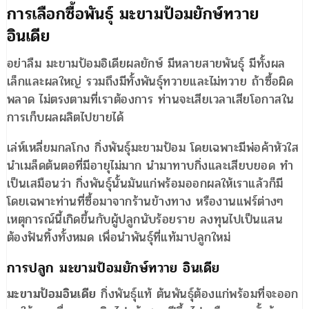
การเลือกซื้อพันธุ์ มะขามป้อมยักษ์ทวาย
อินเดีย
อย่าลืม มะขามป้อมอิเดียผลยักษ์ มีหลายสายพันธุ์ มีทั้งผล
เล็กและผลใหญ่ รวมถึงมีทั้งพันธุ์ทวายและไม่ทวาย ถ้าซื้อผิด
พลาด ไม่ตรงตามที่เราต้องการ ท่านจะเสียเวลาเสียโอกาสใน
การเก็บผลผลิตไปขายได้
เล่ห์เหลี่ยมกลโกง กิ่งพันธุ์มะขามป้อม โดยเฉพาะมีพ่อค้าหัวใส
นำเมล็ดต้นตอที่มีอายุไม่มาก นำมาทาบกิ่งและเสียบยอด ทำ
เป็นเสมือนว่า กิ่งพันธุ์นั้นมันแก่พร้อมออกผลให้เราแล้วก็มี
โดยเฉพาะท่านที่ซื้อมาจากร้านข้างทาง หรืองานแฟร์ต่างๆ
เหตุการณ์นี้เกิดขึ้นกับผู้ปลูกนับร้อยราย ลงทุนไปเป็นแสน
ต้องฟันทิ้งทั้งหมด เพื่อนำพันธุ์ที่แท้มาปลูกใหม่
การปลูก มะขามป้อมยักษ์ทวาย อินเดีย
มะขามป้อมอินเดีย
กิ่งพันธุ์แท้ ต้นพันธุ์ต้องแก่พร้อมที่จะออก