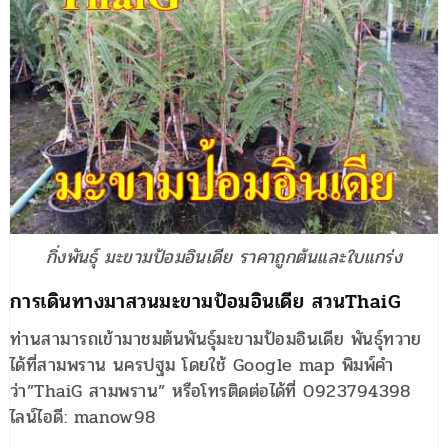
กิ่งพันธุ์ มะขามป้อมอินเดีย ราคาถูกต้นและใบแกร่ง
การเดินทางมาสวนมะขามป้อมอินเดีย สวนThaiG
ท่านสามารถเข้ามาชมต้นพันธุ์มะขามป้อมอินเดีย พันธุ์ทวาย
ได้ที่สามพราน นครปฐม โดยใช้ Google map พิมพ์คำ
ว่า”ThaiG สามพราน” หรือโทรติดต่อได้ที่ 0923794398
ไลน์ไอดี: manow98