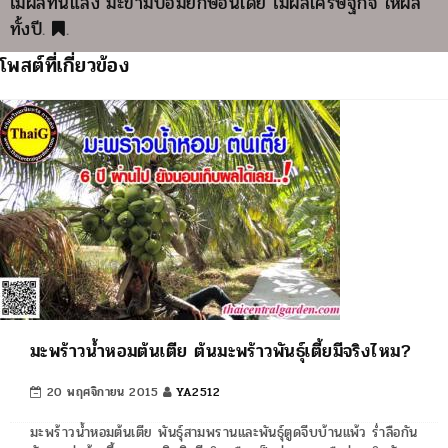
ไม้ผลทนแล้ง มะขามป้อมยักษ์อินเดีย ไม้ผลเศรษฐกิจ ให้ผล
ทั้งปี
.
.
โพสต์ที่เกี่ยวข้อง
มะพร้าวน้ำหอมต้นเตีย ต้นมะพร้าวพันธุ์เตี้ยมีจริงไหม?
20 พฤศจิกายน 2015
YA2512
มะพร้าวน้ำหอมต้นเตีย พันธุ์สามพรานและพันธุ์ตูดจีบบ้านแพ้ว ร่ำลือกัน