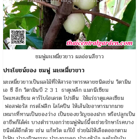
ชมพู่มะเหมี่ยวขาว ผลอ่อนสีขาว
ประโยชน์ของ ชมพู่ มะเหมี่ยวขาว
มะเหมี่ยวขาวเป็นผลไม้ที่ให้สารอาหารหลายชนิดเช่น วิตามิน
เอ ซี อีก วิตามินบี 2 3 1 ธาตุเหล็ก แมกนีเซียม
โพแทสเซียม คาร์โบไฮเดรต โปรตีน ให้แร่ธาตุแคลเซียม
ฟอสฟอรัส กรดโฟลิก ไลโคปีน ให้เส้นใยอาหารมากมาย
เหมาะที่ทานเป็นของว่าง เป็นของขวัญของฝาก หรือปลูกเป็น
อาชีพก็ได้ค่ะ บางตำราบอกว่าชมพู่พันธ์นี้จะช่วยรักษาโรคบาง
ชนิดได้อีกด้วย เช่น แก้หวัด แก้ไข้ ช่วยไม่ให้เลือดออกตาม
ไรฟัน บำรุงผิวพรรณ บำรุงกระดูก บำรุงหัวใจ ลดไขมันใน