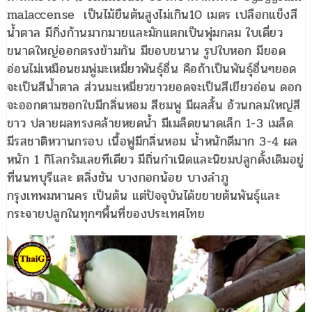
malaccense เป็นไม้ยืนต้นสูงไม่เกิน10 เมตร เปลือกแข็งสี
น้ำตาล มีกิ่งก้านมากมายและมักแตกเป็นพุ่มกลม ใบเดี่ยว
ขนาดใหญ่ออกตรงข้ามกัน มีขอบขนาน รูปใบหอก มียอด
อ่อนไม่เหมือนชมพู่มะเหมี่ยวพันธุ์อื่น คือถ้าเป็นพันธุ์อื่นๆยอด
จะเป็นสีน้ำตาล ส่วนมะเหมี่ยวขาวยอดจะเป็นสีเขียวอ่อน ดอก
จะออกตามซอกใบมีกลิ่นหอม สีชมพู มีผลสั้น อ้วนกลมใหญ่สี
ขาว ปลายผลทรงคล้ายหยดน้ำ มีเมล็ดขนาดเล็ก 1-3 เมล็ด
มีรสชาติหวานกรอบ เนื้อฟูมีกลิ่นหอม น้ำหนักดีมาก 3-4 ผล
หนัก 1 กิโลกรัมเลยทีเดียว มีถิ่นกำเนิดและนิยมปลูกดั้งเดิมอยู่
ที่นนทบุรีและ ตลิ่งชัน บางกอกน้อย บางลำภู
กรุงเทพมหานคร เป็นต้น แต่ปัจจุบันได้ขยายต้นพันธุ์และ
กระจายปลูกในทุกๆพื้นที่ของประเทศไทย