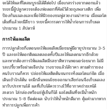
จะได้ให้ผลที่โตสมบูรณ์ได้ดีต่อไป เมื่อเกสรร่วงจากดอกแล้ว
ระยะนี้ผู้ปลูกควรจะต้องห่อดอกที่คัดไว้ด้วยถุงพลาสติก เพื่อ
ป้องกันแมลงและเพื่อให้ผิวของชมพู่สวยงามน่าทาน เมื่อผลโต
เต็มที่แล้วจะมีสีขาว ระยะนี้ควรรดการให้น้ำก่อนการเก็บผล
ประมาณ 1 สัปดาห์
การให้ผลผลิต
การปลูกด้วยกิ่งตอนจะให้ผลผลิตเมื่อชมพู่มีอายุประมาณ 3-5
ปี และจะให้ดอกติดผลตลอดทั้งปีและให้ผลดกมากอีกด้วย
และหากต้องการให้ผลผลิตมีรสชาติหวานหอมอร่อยมาก ไม่มี
รสเปรี้ยวหรือฝาดเจือปน วางขายแล้วได้ราคา ตามตำราของ
คนโบราณก็ควร ปล่อยให้ผลติดต้นจนกระทั่งผลโตแก่จัด เมื่อ
เดินเข้าใกล้ต้น จะมีกลิ่นหอมโชยออกมาเสียก่อนจึงเก็บผลลง
มารับประทานได้ ผลที่เก็บได้ควรวางไว้ที่อากาศถ่ายเทได้
สะดวก ใส่กล่องหรือแช่ตู้เย็นก็ได้ ผลโตเต็มที่จะมีน้ำหนัก
ประมาณ 5-8 ขีดต่อผล นับว่าให้น้ำหนักดีมาก คุ้มค่ามากหาก
ทำการปลูกเพื่อการค้า