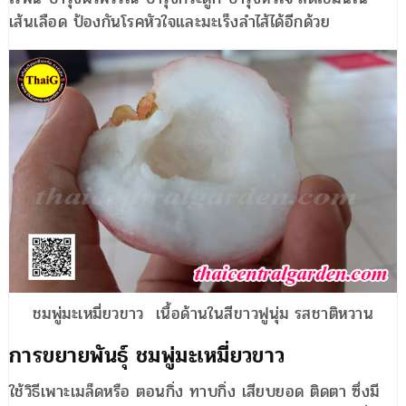
เส้นเลือด ป้องกันโรคหัวใจและมะเร็งลำไส้ได้อีกด้วย
ชมพู่มะเหมี่ยวขาว เนื้อด้านในสีขาวฟูนุ่ม รสชาติหวาน
การขยายพันธุ์ ชมพู่มะเหมี่ยวขาว
ใช้วิธีเพาะเมล็ดหรือ ตอนกิ่ง ทาบกิ่ง เสียบยอด ติดตา ซึ่งมี