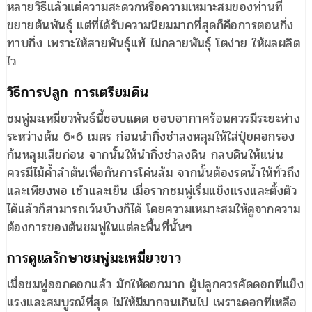
หลายวิธีแล้วแต่ความสะดวกหรือความเหมาะสมของท่านที่
ขยายต้นพันธุ์ แต่ที่ได้รับความนิยมมากที่สุดก็คือการตอนกิ่ง
ทาบกิ่ง เพราะให้สายพันธุ์แท้ ไม่กลายพันธุ์ โตง่าย ให้ผลผลิต
ไว
วิธีการปลูก การเตรียมดิน
ชมพู่มะเหมี่ยวพันธ์นี้ชอบแดด ชอบอากาศร้อนควรมีระยะห่าง
ระหว่างต้น 6×6 เมตร ก่อนนำกิ่งชำลงหลุมให้ใส่ปุ๋ยคอกรอง
ก้นหลุมเสียก่อน จากนั้นให้นำกิ่งชำลงดิน กลบดินให้แน่น
ควรมีไม้ค้ำลำต้นเพื่อกันการโค่นล้ม จากนั้นต้องรดน้ำให้ทั่วถึง
และเพียงพอ เช้าและเย็น เมื่อรากชมพู่เริ่มแข็งแรงและตั้งตัว
ได้แล้วก็สามารถเว้นบ้างก็ได้ โดยความเหมาะสมให้ดูจากความ
ต้องการของต้นชมพู่ในแต่ละพื้นที่นั้นๆ
การดูแลรักษาชมพู่มะเหมี่ยวขาว
เมื่อชมพู่ออกดอกแล้ว มักให้ดอกมาก ผู้ปลูกควรคัดดอกที่แข็ง
แรงและสมบูรณ์ที่สุด ไม่ให้มีมากจนเกินไป เพราะดอกที่เหลือ