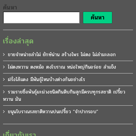
ค้นหา
ค้นหา
เรื่องล่าสุด
ขายจำหน่ายลำไผ่ ยักษ์น่าน สร้างไพร ไผ่ตง ไผ่ลำมะลอก
ไผ่ตงหวาน ตงหม้อ ตงโบราณ หน่อใหญ่กินอร่อย ลำแข็ง
ฝรั่งไส้แดง มีพันธุ์ไหนบ้างต่างกันอย่างไร
รวมรายชื่อพันธุ์มะม่วงชนิดกินดิบกินสุกมีครบทุกรสชาติ เปรี้ยว
หวาน มัน
ขนุนโบราณรสชาติหวานปนเปรี้ยว “จำปากรอบ”
เกี่ยวกับเรา