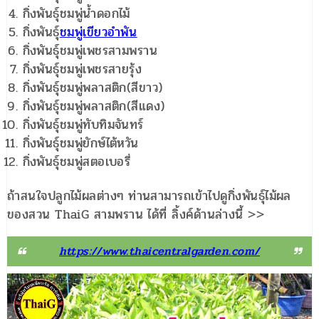
กิ่งพันธุ์ชมพู่น้ำดอกไม้
กิ่งพันธุ์
ชมพู่เขียวอำพัน
กิ่งพันธุ์ชมพู่เพชรสามพราน
กิ่งพันธุ์ชมพู่เพชรสายรุ้ง
กิ่งพันธุ์ชมพู่พลาสติก(สีขาว)
กิ่งพันธุ์ชมพู่พลาสติก(สีแดง)
กิ่งพันธุ์ชมพู่ทับทิมจันทร์
กิ่งพันธุ์ชมพู่ยักษ์ไต้หวัน
กิ่งพันธุ์ชมพู่สตอเบอรี่
ถ้าสนใจปลูกไม้ผลต่างๆ ท่านสามารถเข้าไปดูกิ่งพันธุ์ไม้ผล
ของสวน ThaiG สามพราน ได้ที่ ลิ้งค์ด้านล่างนี้ >>
https://www.thaicentralgarden.com/