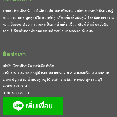
ThaiG ไทยเซ็นทรัล การ์เด้น เวปเกษตรเพียงพอ เวปแห่งการแบ่งปันความรู้
ทางการเกษตร พูดคุยปรึกษากันได้ทุกเรื่องเกี่ยวต้นพันธุ์ไม้ โรคพืชต่างๆ เรามี
ความชื่นชอบ เรื่องการเกษตรเป็นการส่วนตัว เป็นเวปไซต์ สำหรับแบ่งปัน
ความรู้เกี่ยวกับการทำเกษตรแบบก้าวหน้า หรือเกษตรเพียงพอ
ติดต่อเรา
บริษัท ไทยเซ็นทรัล การ์เด้น จำกัด
สำนักงาน 109/152 หมู่บ้านกฤษดานคร27 ม.2 ต.หอมเกร็ด อ.สามพราน
จ.นครปฐม สวน บ้านบ่อคู่ หมู่10 ต.สระยายโสม อ.อู่ทอง สุพรรณบุรี
089-171-0545
081-558-2320