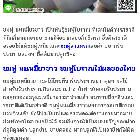
ชมพู่ มะเหมี่ยวขาว เป็นพันธุ์ชมพู่โบราณ ที่เด่นในด้านรสชาติ
ที่มีกลิ่นหอมอร่อย ชวนให้อยากลองลิ้มชิมรส ซึ่งมีรสชาติ
อร่อยไม่แพ้ชมพู่เหมี่ยวและ
ชมพู่สาแหรก
เลยค่ะ อยากรับ
ประทานลองหาซื้อต้นมาปลูกซิค่ะ
ชมพู่ มะเหมี่ยวขาว ชมพู่โบราณไม้ผลของไทย
ชมพู่มะเหมี่ยวขาวผลไม้ไทยที่หารับประทานยากสุดๆ ผลไม้
สำหรับรับประทานกินเล่นยามว่าง ถ้าท่านใดเคยรับประทาน
ผลสุกของชมพู่มะเหมี่ยวขาวมาบ้างแล้ว จะทราบถึงกลิ่นและ
รสชาติได้เป็นอย่างดี ชมพู่มะเหมี่ยวขาวนอกจากรสชาติอร่อย
ชวนกินแล้ว ยังมีประโยชน์และสรรพคณต่อร่างกายมากมาย
ช่วยรักษาโรคบางชนิดได้ รวมถึงการใช้เป็นของขวัญของฝาก
ก็ดูมีคุณค่า ปลูกง่าย ขายคล่อง หากปลูกไว้เป็นอาชีพก็ไม่ผิด
หวังแน่นอน