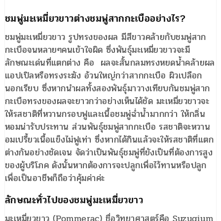
ชมพู่มะเหมี่ยวขาวต่างชมพู่สากกะเบืออย่างไร?
ชมพู่มะเหมี่ยวขาว รูปทรงของผล มีสีขาวคล้ายกับชมพู่สาก
กะเบือจนหลายๆคนเข้าใจผิด ซึ่งพันธุ์มะเหมี่ยวขาวจะมี
ลักษณะเด่นที่แตกต่าง คือ ผลจะสั้นกลมทรงหยดน้ำคล้ายผล
แอปเปิลหรือทรงระฆัง อ้วนใหญ่กว่าสากกะเบือ ผิวเปลือก
นอกเรียบ ซึ่งหากนำผลทั้งสองพันธุ์มาวางเทียบกันชมพู่สาก
กะเบือทรงของผลจะยาวกว่าอย่างเห็นได้ชัด มะเหมี่ยวขาวจะ
ให้รสชาติที่หวานกรอบฟูและเนื้อชมพู่ฉ่ำน้ำมากกว่า ให้กลิ่น
หอมน่ารับประทาน ส่วนพันธุ์ชมพู่สากกะเบือ รสชาติจะหวาน
อมเปรี้ยวเนื้อแข็งไม่ฟูเท่า ซึ่งหากได้กินแล้วจะให้รสชาติที่แตก
ต่างกันอย่างชัดเจน จัดว่าเป็นพันธุ์ชมพู่ที่ยังเป็นที่ต้องการสูง
ของผู้บริโภค ดังนั้นหากต้องการจะปลูกเพื่อไว้ทานหรือปลูก
เพื่อเป็นอาชีพก็ถือว่าคุ้มค่าค่ะ
ลักษณะทั่วไปของชมพู่มะเหมี่ยวขาว
มะเหมี่ยวขาว (Pommerac) ชื่อวิทยาศาสตร์คือ Syzygium