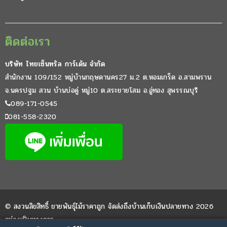
ติดต่อเรา
บริษัท ไทยเซ็นทรัล การ์เด้น จำกัด
สำนักงาน 109/152 หมู่บ้านกฤษดานคร27 ม.2 ต.หอมเกร็ด อ.สามพราน
จ.นครปฐม สวน บ้านบ่อคู่ หมู่10 ต.สระยายโสม อ.อู่ทอง สุพรรณบุรี
089-171-0545
081-558-2320
© สงวนลิขสิทธิ์ ขายพันธุ์ไม้ราคาถูก จัดส่งถึงบ้านเก็บเงินปลายทาง 2026
อย่างเป็นทางการ