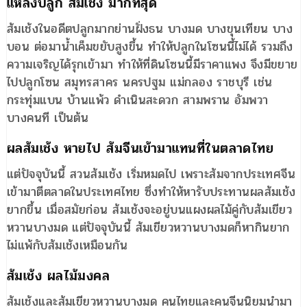
แหล่งปลูก ส้มเช้ง มากที่สุด
ส้มเช้งในอดีตปลูกมากย่านฝั่งธน บางมด บางขุนเทียน บาง
บอน ต่อมาน้ำเค็มขยับสูงขึ้น ทำให้ปลูกในโซนนี้ไม่ได้ รวมถึง
ความเจริญได้รุกเข้ามา ทำให้ที่ดินโซนนี้มีราคาแพง จึงมีขยาย
ไปปลูกโซน สมุทรสาคร นครปฐม แม่กลอง ราชบุรี เช่น
กระทุ่มแบน บ้านแพ้ว ดำเนินสะดวก สามพราน อัมพวา
บางคนที เป็นต้น
ผลส้มเช้ง หายไป ส้มจีนเข้ามาแทนที่ในตลาดไทย
แต่ปัจจุบันนี้ สวนส้มเช้ง เริ่มหมดไป เพราะส้มจากประเทศจีน
เข้ามาตีตลาดในประเทศไทย ซึ่งทำให้หารับประทานผลส้มเช้ง
ยากขึ้น เมื่อสมัยก่อน ส้มเช้งจะอยู่บนแผงผลไม้คู่กับส้มเขียว
หวานบางมด แต่ปัจจุบันนี้ ส้มเขียวหวานบางมดก็หากินยาก
ไม่แพ้กับส้มเช้งเหมือนกัน
ส้มเช้ง ผลไม้มงคล
ส้มเช้งและส้มเขียวหวานบางมด คนไทยและคนจีนนิยมนำมา