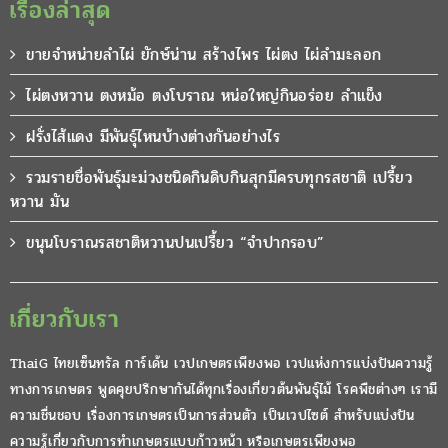
เรื่องล่าสุด
ขายจำหน่ายลำไผ่ ยักษ์น่าน สร้างไพร ไผ่ตง ไผ่ลำมะลอก
ไผ่ตงหวาน ตงหม้อ ตงโบราณ หน่อใหญ่กินอร่อย ลำแข็ง
ฝรั่งไส้แดง มีพันธุ์ไหนบ้างต่างกันอย่างไร
รวมรายชื่อพันธุ์มะม่วงชนิดกินดิบกินสุกมีครบทุกรสชาติ เปรี้ยว
หวาน มัน
ขนุนโบราณรสชาติหวานปนเปรี้ยว “จำปากรอบ”
เกี่ยวกับเรา
ThaiG ไทยเซ็นทรัล การ์เด้น เวปเกษตรเพียงพอ เวปแห่งการแบ่งปันความรู้
ทางการเกษตร พูดคุยปรึกษากันได้ทุกเรื่องเกี่ยวต้นพันธุ์ไม้ โรคพืชต่างๆ เรามี
ความชื่นชอบ เรื่องการเกษตรเป็นการส่วนตัว เป็นเวปไซต์ สำหรับแบ่งปัน
ความรู้เกี่ยวกับการทำเกษตรแบบก้าวหน้า หรือเกษตรเพียงพอ