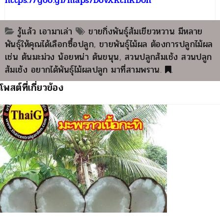
รู้แล้ว เอามาเล่า
ขายกิ่งพันธุ์ส้มเขียวหวาน มีหลาย
พันธุ์ให้คุณได้เลือกซื้อปลูก
,
ขายพันธุ์ไม้ผล ต้องการปลูกไม้ผล
เช่น ต้นมะม่วง น้อยหน่า ต้นขนุน
,
สวนปลูกส้มเช้ง สวนปลูก
ส้มเช้ง อยากได้พันธุ์ไม้ผลปลูก มาที่สามพราน
.
.
โพสต์ที่เกี่ยวข้อง