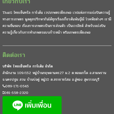
เกี่ยวกับเรา
ThaiG ไทยเซ็นทรัล การ์เด้น เวปเกษตรเพียงพอ เวปแห่งการแบ่งปันความรู้
ทางการเกษตร พูดคุยปรึกษากันได้ทุกเรื่องเกี่ยวต้นพันธุ์ไม้ โรคพืชต่างๆ เรามี
ความชื่นชอบ เรื่องการเกษตรเป็นการส่วนตัว เป็นเวปไซต์ สำหรับแบ่งปัน
ความรู้เกี่ยวกับการทำเกษตรแบบก้าวหน้า หรือเกษตรเพียงพอ
ติดต่อเรา
บริษัท ไทยเซ็นทรัล การ์เด้น จำกัด
สำนักงาน 109/152 หมู่บ้านกฤษดานคร27 ม.2 ต.หอมเกร็ด อ.สามพราน
จ.นครปฐม สวน บ้านบ่อคู่ หมู่10 ต.สระยายโสม อ.อู่ทอง สุพรรณบุรี
089-171-0545
081-558-2320