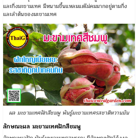
และกิ่งมะขามเทศ มีหนามขึ้นแหลมแต่ไม่คมมากอยู่ตามกิ่ง
และลำต้นของมะขามเทศ
ผล มะขามเทศฝักสีชมพู พันธู์มะขามเทศรสชาติหวานมัน
ลักษณะผล มะขามเทศฝักสีชมพู