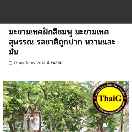
มะขามเทศฝักสีชมพู มะขามเทศ
สุพรรณ รสชาติถูกปาก หวานและ
มัน
17 พฤศจิกายน 2018
YA2512