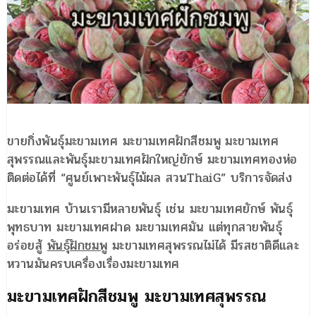
ขายกิ่งพันธุ์มะขามเทศ มะขามเทศฝักสีชมพู มะขามเทศ
สุพรรณและพันธุ์มะขามเทศฝักใหญ่ยักษ์ มะขามเทศทองห่อ
ติดต่อได้ที่ “ศูนย์เพาะพันธุ์ไม้ผล สวนThaiG” บริการจัดส่ง
มะขามเทศ บ้านเรามีหลายพันธุ์ เช่น มะขามเทศยักษ์ พันธุ์
พุทธบาท มะขามเทศฝาด มะขามเทศมัน แต่ทุกสายพันธุ์
อร่อยสู้
พันธุ์ฝักชมพู
มะขามเทศสุพรรณไม่ได้ มีรสชาติดีและ
หวานมันครบเครื่องเรื่องมะขามเทศ
มะขามเทศฝักสีชมพู มะขามเทศสุพรรณ