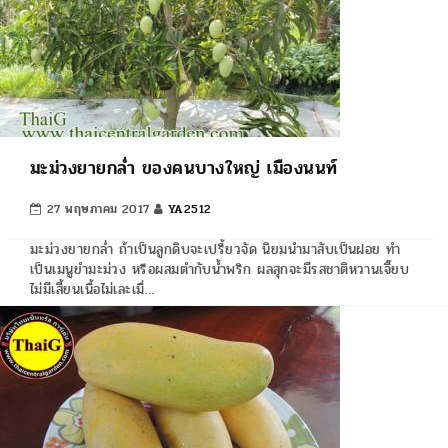
มะม่วงยายกล่ำ ของคนบางใหญ่ เมืองนนท์
27 พฤษภาคม 2017
YA2512
มะม่วงยายกล่ำ ถ้าเป็นลูกดิบจะเปรี้ยวจัด นิยมนำมาสับเป็นฝอย ทำ
เป็นเมนูยำมะม่วง หรือผสมตำกับน้ำพริก ผลสุกจะมีรสชาติหวานเจี๊ยบ
ไม่มีเสี้ยนเนื้อไม่เละเมื่…