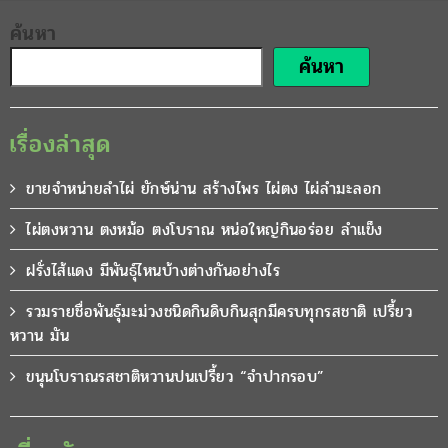
ค้นหา
ค้นหา
เรื่องล่าสุด
ขายจำหน่ายลำไผ่ ยักษ์น่าน สร้างไพร ไผ่ตง ไผ่ลำมะลอก
ไผ่ตงหวาน ตงหม้อ ตงโบราณ หน่อใหญ่กินอร่อย ลำแข็ง
ฝรั่งไส้แดง มีพันธุ์ไหนบ้างต่างกันอย่างไร
รวมรายชื่อพันธุ์มะม่วงชนิดกินดิบกินสุกมีครบทุกรสชาติ เปรี้ยว
หวาน มัน
ขนุนโบราณรสชาติหวานปนเปรี้ยว “จำปากรอบ”