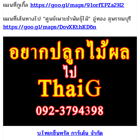
แผนที่กูเกิ้ล
https://goo.gl/maps/91orfEPZa2H2
แผนที่เส้นทางไป “ศูนย์เพาะชำพันธุ์ไม้” อู่ทอง สุพรรณบุรี
https://goo.gl/maps/DovXKthKD6n
บ.ไทยเซ็นทรัล การ์เด้น จำกัด