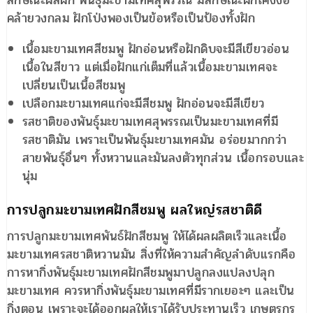
ลักษณะผลฝัก พันธุ์มะขามเทศสุพรรณ มีลักษณะฝักโค้งงอ
คล้ายวงกลม ฝักโป่งพองเป็นข้อหรือเป็นป้องทั้งฝัก
เนื้อมะขามเทศสีชมพู ฝักอ่อนหรือฝักดิบจะมีสีเขียวอ่อน
เนื้อในสีขาว แต่เมื่อฝักแก่เต็มที่แล้วเนื้อมะขามเทศจะ
เปลี่ยนเป็นเนื้อสีชมพู
เปลือกมะขามเทศแก่จะมีสีชมพู ฝักอ่อนจะมีสีเขียว
รสชาติของพันธุ์มะขามเทศสุพรรณเป็นมะขามเทศที่มี
รสชาติมัน เพราะเป็นพันธุ์มะขามเทศมัน อร่อยมากกว่า
สายพันธุ์อื่นๆ ทั้งหวานและมันลงตัวทุกส่วน เนื้อกรอบและ
นุ่ม
การปลูกมะขามเทศฝักสีชมพู ผลใหญ่รสชาติดี
การปลูกมะขามเทศพันธ์ฝักสีชมพู ให้ได้ผลผลิตเร็วและเนื้อ
มะขามเทศรสชาติหวานมัน สิ่งที่ให้ความสำคัญลำดับแรกคือ
การหากิ่งพันธุ์มะขามเทศฝักสีชมพูมาปลูกลงแปลงปลุก
มะขามเทศ ควรหากิ่งพันธุ์มะขามเทศที่มีรากเยอะๆ และเป็น
กิ่งตอน เพราะจะได้ออกผลให้เราได้รับประทานเร็ว เกษตรกร