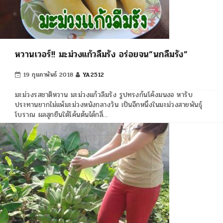
หวานเวอร์!! มะม่วงแก้วลืมรัง อร่อยจน”นกลืมรัง”
19 กุมภาพันธ์ 2018
YA2512
มะม่วงรสชาติหวาน มะม่วงแก้วลืมรัง รูปทรงก้นโค้งมนงอ หารับ
ประทานยากไม่แพ้มะม่วงหนังกลางวัน เป็นอีกหนึ่งในมะม่วงสายพันธุ์
โบราณ ผลสุกยืนใต้โค้นต้นได้กลิ่…