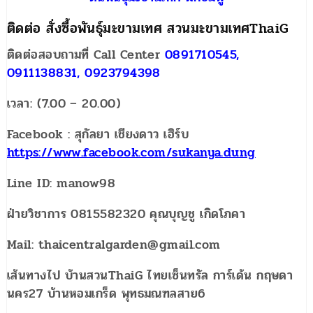
ติดต่อ สั่งซื้อพันธุ์มะขามเทศ สวนมะขามเทศThaiG
ติดต่อสอบถามที่ Call Center
0891710545,
0911138831, 0923794398
เวลา: (7.00 – 20.00)
Facebook : สุกัลยา เชียงดาว เฮิร์บ
https://www.facebook.com/sukanya.dung
Line ID: manow98
ฝ่ายวิชาการ 0815582320 คุณบุญชู เกิดโภคา
Mail: thaicentralgarden@gmail.com
เส้นทางไป บ้านสวนThaiG ไทยเซ็นทรัล การ์เด้น กฤษดา
นคร27 บ้านหอมเกร็ด พุทธมณฑลสาย6