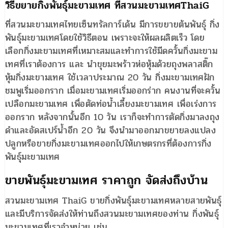
วิธีขยายกิ่งพันธุ์มะขามเทศ ที่สวนมะขามเทศThaiG
ที่สวนมะขามเทศไทยเซ็นทรัลการ์เด้น มีการขยายต้นพันธุ์ กิ่ง
พันธุ์มะขามเทศโดยใช้วิธีตอน เพราะจะให้ผลผลิตเร็ว โดย
เลือกกิ่งมะขามเทศที่เหมาะสมและทำการใช้มีดควั้นกิ่งมะขาม
เทศที่เราต้องการ และ นำขุยมะพร้าวห่อหุ้มด้วยถุงพลาสติ๊ก
หุ้มกิ่งมะขามเทศ ใช้เวลาประมาณ 20 วัน กิ่งมะขามเทศฝัก
ชมพูเริ่มออกราก เมื่อมะขามเทศเริ่มออกร่าก คนงานที่จะควั้น
เปลือกมะขามเทศ เพื่อตัดท่อน้ำเลี้ยงมะขามเทศ เพื่อเร่งการ
ออกราก หลังจากนั้นอีก 10 วัน เราก็จะทำการตัดกิ่งมาลงถุง
ดำและอัดสเปร์น้ำอีก 20 วัน จึงนำมาออกมาขยายลงแปลง
ปลูกหรือขายกิ่งมะขามเทศออกไปให้เกษตรกรที่ต้องการกิ่ง
พันธุ์มะขามเทศ
ขายพันธุ์มะขามเทศ ราคาถูก จัดส่งถึงบ้าน
สวนมะขามเทศ ThaiG ขายกิ่งพันธุ์มะขามเทศหลายสายพันธุ์
และมีบริการจัดส่งให้ท่านถึงสวนมะขามเทศของท่าน กิ่งพันธุ์
มะขามเทศที่เราจำหน่าย เช่น