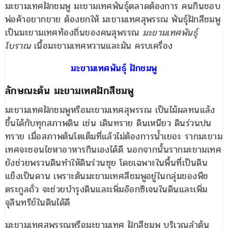
มะขามเทศฝักชมพู มะขามเทศพันธุ์ตลาดต้องการ คนกินชอบ
พ่อค้าอยากขาย ต้องยกให้ มะขามเทศสุพรรณ พันธุ์ฝักสีชมพู
เป็นมะขามเทศท้องถิ่นของคนสุพรรณ
มะขามเทศพันธุ์
โบราณ
เนื้อมะขามเทศหวานและมัน ครบเครื่อง
มะขามเทศพันธุ์ ฝักชมพู
ลักษณะต้น มะขามเทศฝักสีชมพู
มะขามเทศฝักชมพูหรือมะขามเทศสุพรรณ เป็นไม้ผลทนแล้ง
ขึ้นได้กับทุกสภาพดิน เช่น เดินทราย ดินเหนียว ดินร่วนปน
ทราย เมื่อสภาพต้นโตเต็มที่แล้วไม่ต้องการน้ำเยอะ รากมะขาม
เทศจะชอนไชหาอาหารกินเองได้ดี นอกจากนั้นรากมะขามเทศ
ยังช่วยพรวนดินทำให้ดินร่วนซุย โดยเฉพาะในพื้นที่เป็นดิน
แข็งเป็นดาน เพราะต้นมะขามเทศสีชมพูอยู่ในกลุ่มของพืช
ตระกูลถั่ว จะช่วยบำรุงดินและเพิ่มอ๊อกซิเจนในดินและเพิ่ม
จุลินทรีย์ในดินได้ดี
มะขามเทศสุพรรณหรือมะขามเทศ ฝักสีชมพู บริเวณลำต้น