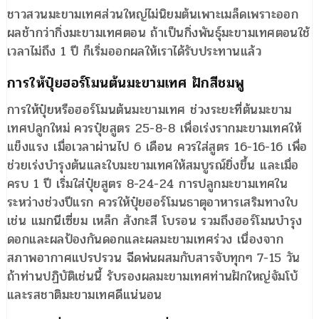
ชาวสวนมะขามเทศส่วนใหญ่ไม่นิยมต้นเพาะเมล็ดเพราะออก
ผลช้ากว่ากิ่งมะขามเทศตอน ถ้าเป็นกิ่งพันธุ์มะขามเทศตอนใช้
เวลาไม่ถึง 1 ปี ก็เริ่มออกผลให้เราได้รับประทานแล้ว
การให้ปุ๋ยฮอร์โมนต้นมะขามเทศ ฝักสีชมพู
การให้ปุ๋ยหรือฮอร์โมนต้นมะขามเทศ ช่วงระยะที่ต้นมะขาม
เทศปลูกใหม่ ควรปุ๋ยสูตร 25-8-8 เพื่อเร่งรากมะขามเทศให้
แข็งแรง เมื่อเวลาผ่านไป 6 เดือน ควรใส่สูตร 16-16-16 เพื่อ
ช่วยเร่งบำรุงต้นและใบมะขามเทศให้สมบูรณ์ยิ่งขึ้น และเมื่อ
ครบ 1 ปี เริ่มใส่ปุ๋ยสูตร 8-24-24 การปลูกมะขามเทศใน
ระหว่างช่วงปีแรก ควรให้ปุ๋ยฮอร์โมนธาตุอาหารเสริมทางใบ
เช่น แมกนีเซี่ยม เหล็ก สังกะสี โบรอน รวมถึงฮอร์โมนบำรุง
ดอกและผลป้องกันดอกและผลมะขามเทศร่วง เนื่องจาก
สภาพอากาศแปรปรวน ฉีดพ่นผสมกับสารจับทุกๆ 7-15 วัน
ถ้าท่านปฏิบัติเช่นนี้ รับรองผลมะขามเทศท่านฝักใหญ่จัมโบ้
และรสชาติมะขามเทศดีแน่นอน