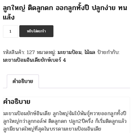
ลูกใหญ่ ติดลูกดก ออกลูกทั้งปี ปลูกง่าย ทน
แล้ง
จำนวน
หยิบใส่ตะกร้า
มะขาม
ป้อม
รหัสสินค้า:
127
หมวดหมู่:
มะขามป้อม
,
ไม้ผล
ป้ายกำกับ:
ยักษ์
มะขามป้อมอินเดียยักษ์เบอร์ 4
อินเดีย
เบอร์4
ชิ้น
คำอธิบาย
คำอธิบาย
มะขามป้อมยักษ์อินเดีย ลูกใหญ่จัมโบ้พันธุ์ทวายออกลูกทั้งปี
ลูกใหญ่กว่าลูกกอล์ฟ ติดลูกดก ปลูก2ปีครึ่ง ก็เริ่มติดลูกแล้ว
ลูกมีขนาดใหญ่ที่สุดในบรรดามะขามป้อมอินเดีย