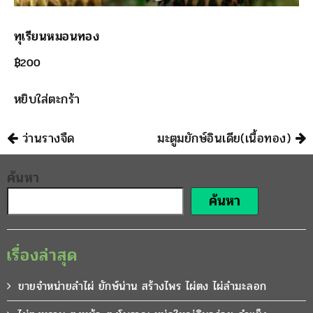
ทุเรียนหมอนทอง
฿
200
หยิบใส่ตะกร้า
นำทาง
ว่านรางจืด
มะตูมยักษ์อินเดีย(เนื้อทอง)
ค้นหา
ค้นหา
เรื่องล่าสุด
ขายจำหน่ายลำไผ่ ยักษ์น่าน สร้างไพร ไผ่ตง ไผ่ลำมะลอก