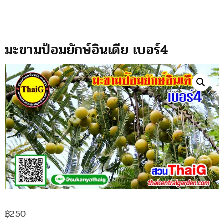
มะขามป้อมยักษ์อินเดีย เบอร์4
฿
250