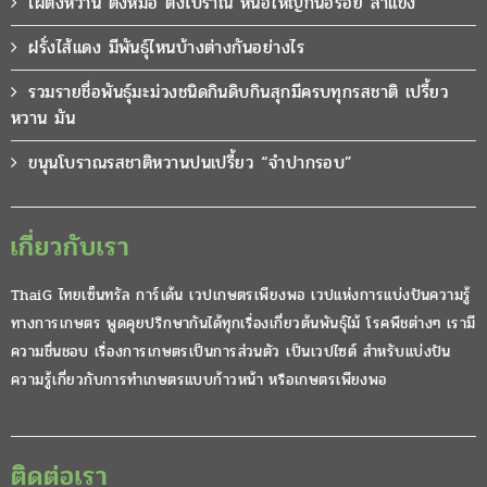
ไผ่ตงหวาน ตงหม้อ ตงโบราณ หน่อใหญ่กินอร่อย ลำแข็ง
ฝรั่งไส้แดง มีพันธุ์ไหนบ้างต่างกันอย่างไร
รวมรายชื่อพันธุ์มะม่วงชนิดกินดิบกินสุกมีครบทุกรสชาติ เปรี้ยว
หวาน มัน
ขนุนโบราณรสชาติหวานปนเปรี้ยว “จำปากรอบ”
เกี่ยวกับเรา
ThaiG ไทยเซ็นทรัล การ์เด้น เวปเกษตรเพียงพอ เวปแห่งการแบ่งปันความรู้
ทางการเกษตร พูดคุยปรึกษากันได้ทุกเรื่องเกี่ยวต้นพันธุ์ไม้ โรคพืชต่างๆ เรามี
ความชื่นชอบ เรื่องการเกษตรเป็นการส่วนตัว เป็นเวปไซต์ สำหรับแบ่งปัน
ความรู้เกี่ยวกับการทำเกษตรแบบก้าวหน้า หรือเกษตรเพียงพอ
ติดต่อเรา