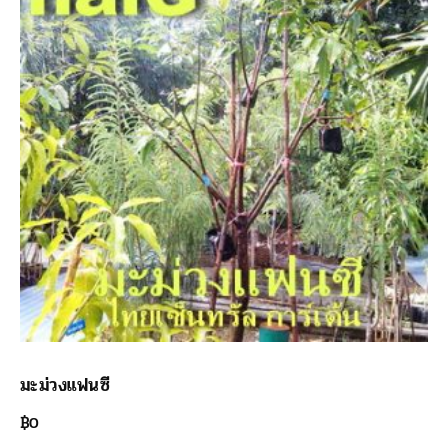
มะม่วงแฟนซี
฿
0