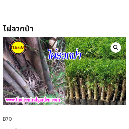
ไผ่ลวกป่า
฿
70