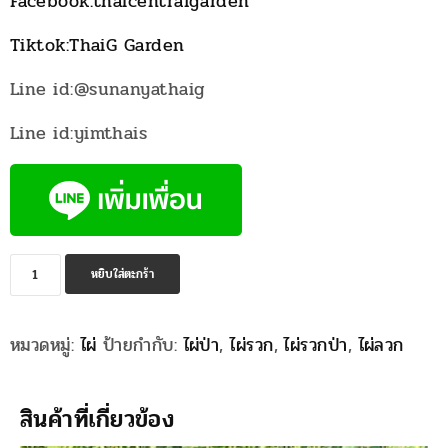
Facebook:thaicentralgarden
Tiktok:ThaiG Garden
Line id:@sunanyathaig
Line id:yimthais
จำนวน
หยิบใส่ตะกร้า
ไผ่
ลวก
หมวดหมู่:
ไผ่
ป้ายกำกับ:
ไผ่ป่า
,
ไผ่รวก
,
ไผ่รวกป่า
,
ไผ่ลวก
ป่า
ชิ้น
สินค้าที่เกี่ยวข้อง