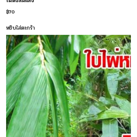
ไผ่ตงลืมแล้ง
฿
70
หยิบใส่ตะกร้า