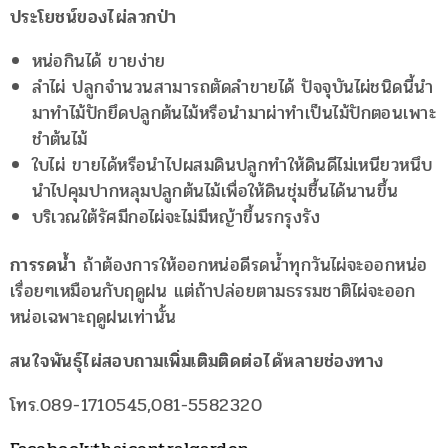
ประโยชน์ของไผ่ลวกป่า
หน่อกินได้ ขายง่าย
ลำไผ่ ปลูกจำนวนสามารถตัดลำขายได้ ปัจจุบันไผ่ชนิดนี้นำ
มาทำไม้ปักยึดปลูกต้นไม้หรือนำมาผ่าทำเป็นไม้ปักตอนเพาะ
ชำต้นไม้
ใบไผ่ ขายได้หรือนำไปผสมดินปลูกทำให้ดินดีไม่เหนียวหนึบ
นำไปคุมปากหลุมปลูกต้นไม้เพื่อให้ดินชุ่มชื้นได้นานขึ้น
บริเวณใต้รัศมีกอไผ่จะไม่มีหญ้าขึ้นรกรุงรัง
การรดน้ำ
ถ้าต้องการให้ออกหน่อดีรดน้ำทุกวันไผ่จะออกหน่อ
เรื่อยๆเหมือนกับฤดูฝน แต่ถ้าปล่อยตามธรรมชาติไผ่จะออก
หน่อเฉพาะฤดูฝนเท่านั้น
สนใจพันธุ์ไผ่สอบถามเพิ่มเติมติดต่อได้หลายช่องทาง
โทร.089-1710545,081-5582320