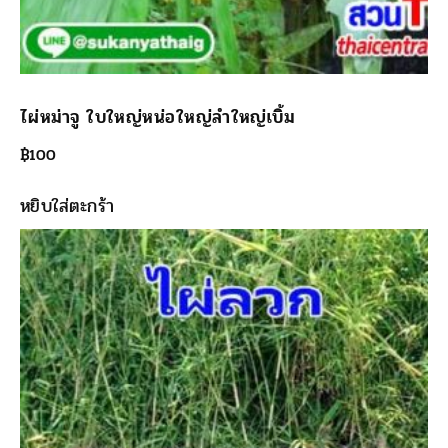
ไผ่หม่าจู ใบใหญ่หน่อใหญ่ลำใหญ่เบิ้ม
฿
100
หยิบใส่ตะกร้า