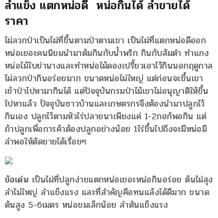
ลำแข็ง แตกหน่อดี หน่อกินได้ ลำขายได้
ราคา
ไผ่ลวกป่าเป็นไผ่ที่ขึ้นตามป่าตามเขา เป็นไผ่ที่แตกหน่อดีออก
หน่อเยอะคนนิยมนำมาต้มกินกับน้ำพริก กินกับส้มตำ ทำแกง
หน่อไม้ใบย่านางและทำหน่อไม้ดองเปรี้ยวเอาไว้กินนอกฤดูกาล
ไผ่ลวกป่ากินอร่อยมาก ขนาดหน่อไม่ใหญ่ แต่ก่อนจะขึ้นเขา
เข้าป่าไปหามากินได้ แต่ปัจจุบันกรมป่าไม้เขาไม่อนุญาติให้ขึ้น
ไปหาแล้ว ปัจจุบันชาวบ้านและเกษตรกรจึงต้องนำมาปลูกไว้
กินเอง ปลูกไว้ตามหัวไร่ปลายนาเพียงแค่ 1-2กอก้พอกิน แต่
ถ้าปลูกเพื่อการค้าต้องปลูกอย่างน้อย 1ไร่ขึ้นไปถึงจะมีหน่อมี
ลำพอให้ตัดขายได้เรื่อยๆ
ข้อเด่น
เป็นไผ่ที่ปลูกง่ายแตกหน่อเยอะหน่อกินอร่อย ต้นไม่สุง
ลำไม่ใหญ่ ลำแข็งแรง และที่สำคัญคือทนแล้งได้ดีมาก ขนาด
ต้นสูง 5-6เมตร หน่อขมเล็กน้อย ลำตันแข็งแรง