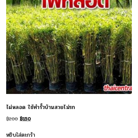
ไผ่หลอด ใช้ทำรั้วบ้านสวยไม่รก
Original
Current
฿
200
฿
150
price
price
หยิบใส่ตะกร้า
was:
is: