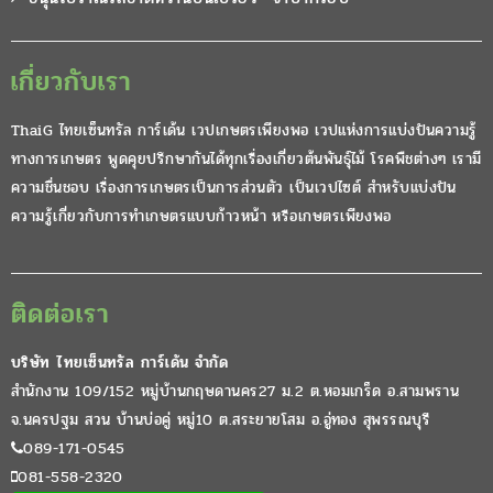
เกี่ยวกับเรา
ThaiG ไทยเซ็นทรัล การ์เด้น เวปเกษตรเพียงพอ เวปแห่งการแบ่งปันความรู้
ทางการเกษตร พูดคุยปรึกษากันได้ทุกเรื่องเกี่ยวต้นพันธุ์ไม้ โรคพืชต่างๆ เรามี
ความชื่นชอบ เรื่องการเกษตรเป็นการส่วนตัว เป็นเวปไซต์ สำหรับแบ่งปัน
ความรู้เกี่ยวกับการทำเกษตรแบบก้าวหน้า หรือเกษตรเพียงพอ
ติดต่อเรา
บริษัท ไทยเซ็นทรัล การ์เด้น จำกัด
สำนักงาน 109/152 หมู่บ้านกฤษดานคร27 ม.2 ต.หอมเกร็ด อ.สามพราน
จ.นครปฐม สวน บ้านบ่อคู่ หมู่10 ต.สระยายโสม อ.อู่ทอง สุพรรณบุรี
089-171-0545
081-558-2320