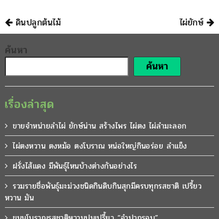
฿200.
฿150.
นำทาง
ดินปลูกต้นไม้
ไผ่ยักษ์
ค้นหา
ค้นหา
เรื่องล่าสุด
ขายจำหน่ายลำไผ่ ยักษ์น่าน สร้างไพร ไผ่ตง ไผ่ลำมะลอก
ไผ่ตงหวาน ตงหม้อ ตงโบราณ หน่อใหญ่กินอร่อย ลำแข็ง
ฝรั่งไส้แดง มีพันธุ์ไหนบ้างต่างกันอย่างไร
รวมรายชื่อพันธุ์มะม่วงชนิดกินดิบกินสุกมีครบทุกรสชาติ เปรี้ยว
หวาน มัน
ขนุนโบราณรสชาติหวานปนเปรี้ยว “จำปากรอบ”