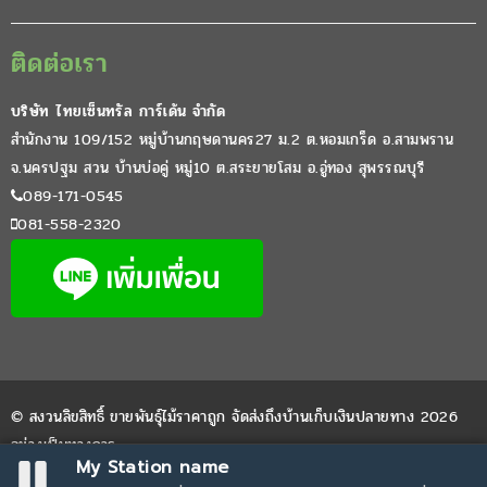
ติดต่อเรา
บริษัท ไทยเซ็นทรัล การ์เด้น จำกัด
สำนักงาน 109/152 หมู่บ้านกฤษดานคร27 ม.2 ต.หอมเกร็ด อ.สามพราน
จ.นครปฐม สวน บ้านบ่อคู่ หมู่10 ต.สระยายโสม อ.อู่ทอง สุพรรณบุรี
089-171-0545
081-558-2320
© สงวนลิขสิทธิ์ ขายพันธุ์ไม้ราคาถูก จัดส่งถึงบ้านเก็บเงินปลายทาง 2026
อย่างเป็นทางการ
My Station name
Website by
WPDevThai