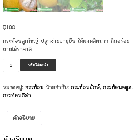
฿
180
กระท้อนลูกใหญ่ ปลูกง่ายอายุยืน ให้ผลผลิตมาก กินอร่อย
ขายได้ราคาดี
จำนวน
หยิบใส่ตะกร้า
กระท้อน
อี
หมวดหมู่:
กระท้อน
ป้ายกำกับ:
กระท้อนยักษ์
,
กระท้อนสตูล
,
ล่า
กระท้อนอีล่า
ยักษ์
ชิ้น
คำอธิบาย
คำอธิบาย