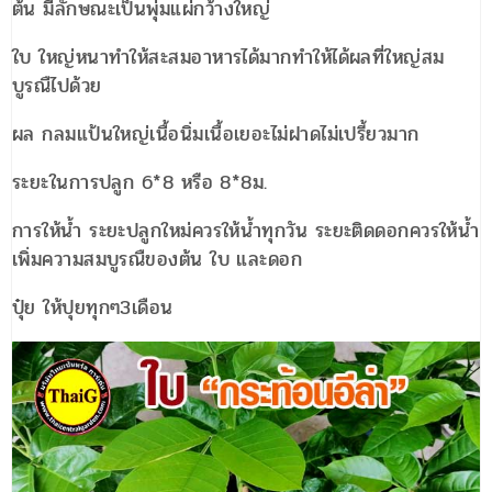
ต้น มีลักษณะเป็นพุ่มแผ่กว้างใหญ่
ใบ ใหญ่หนาทำให้สะสมอาหารได้มากทำให้ได้ผลที่ใหญ่สม
บูรณืไปด้วย
ผล กลมแป้นใหญ่เนื้อนิ่มเนื้อเยอะไม่ฝาดไม่เปรี้ยวมาก
ระยะในการปลูก 6*8 หรือ 8*8ม.
การให้น้ำ ระยะปลูกใหม่ควรให้น้ำทุกวัน ระยะติดดอกควรให้น้ำ
เพิ่มความสมบูรณืของต้น ใบ และดอก
ปุ๋ย ให้ปุยทุกๆ3เดือน