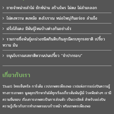
ขายจำหน่ายลำไผ่ ยักษ์น่าน สร้างไพร ไผ่ตง ไผ่ลำมะลอก
ไผ่ตงหวาน ตงหม้อ ตงโบราณ หน่อใหญ่กินอร่อย ลำแข็ง
ฝรั่งไส้แดง มีพันธุ์ไหนบ้างต่างกันอย่างไร
รวมรายชื่อพันธุ์มะม่วงชนิดกินดิบกินสุกมีครบทุกรสชาติ เปรี้ยว
หวาน มัน
ขนุนโบราณรสชาติหวานปนเปรี้ยว “จำปากรอบ”
เกี่ยวกับเรา
ThaiG ไทยเซ็นทรัล การ์เด้น เวปเกษตรเพียงพอ เวปแห่งการแบ่งปันความรู้
ทางการเกษตร พูดคุยปรึกษากันได้ทุกเรื่องเกี่ยวต้นพันธุ์ไม้ โรคพืชต่างๆ เรามี
ความชื่นชอบ เรื่องการเกษตรเป็นการส่วนตัว เป็นเวปไซต์ สำหรับแบ่งปัน
ความรู้เกี่ยวกับการทำเกษตรแบบก้าวหน้า หรือเกษตรเพียงพอ