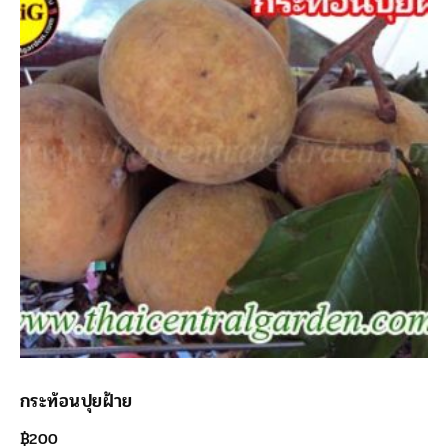
กระท้อนปุยฝ้าย
฿
200