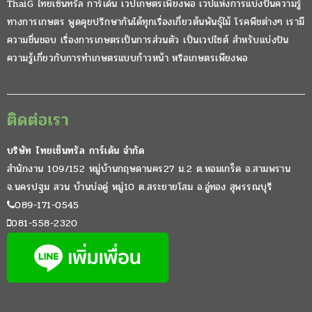
ThaiG ไทยเซ็นทรัล การ์เด้น เวปเกษตรเพียงพอ เวปแห่งการแบ่งปันความรู้
ทางการเกษตร พูดคุยปรึกษากันได้ทุกเรื่องเกี่ยวต้นพันธุ์ไม้ โรคพืชต่างๆ เรามี
ความชื่นชอบ เรื่องการเกษตรเป็นการส่วนตัว เป็นเวปไซต์ สำหรับแบ่งปัน
ความรู้เกี่ยวกับการทำเกษตรแบบก้าวหน้า หรือเกษตรเพียงพอ
ติดต่อเรา
บริษัท ไทยเซ็นทรัล การ์เด้น จำกัด
สำนักงาน 109/152 หมู่บ้านกฤษดานคร27 ม.2 ต.หอมเกร็ด อ.สามพราน
จ.นครปฐม สวน บ้านบ่อคู่ หมู่10 ต.สระยายโสม อ.อู่ทอง สุพรรณบุรี
089-171-0545
081-558-2320