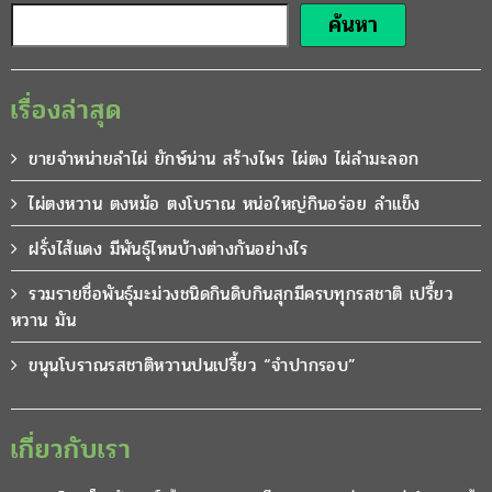
ค้นหา
เรื่องล่าสุด
ขายจำหน่ายลำไผ่ ยักษ์น่าน สร้างไพร ไผ่ตง ไผ่ลำมะลอก
ไผ่ตงหวาน ตงหม้อ ตงโบราณ หน่อใหญ่กินอร่อย ลำแข็ง
ฝรั่งไส้แดง มีพันธุ์ไหนบ้างต่างกันอย่างไร
รวมรายชื่อพันธุ์มะม่วงชนิดกินดิบกินสุกมีครบทุกรสชาติ เปรี้ยว
หวาน มัน
ขนุนโบราณรสชาติหวานปนเปรี้ยว “จำปากรอบ”
เกี่ยวกับเรา