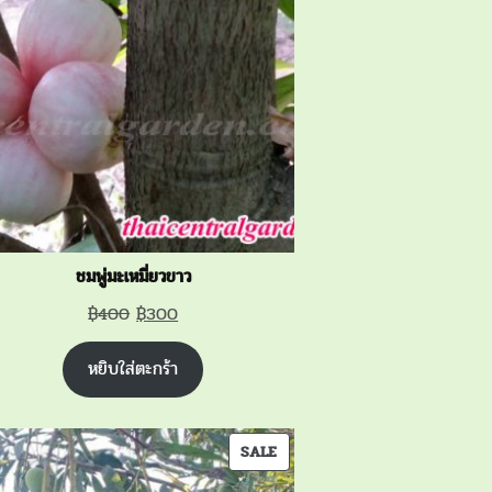
SALE
ชมพู่มะเหมี่ยวขาว
Original
Current
฿
400
฿
300
price
price
หยิบใส่ตะกร้า
was:
is:
฿400.
฿300.
PRODUCT
SALE
ON