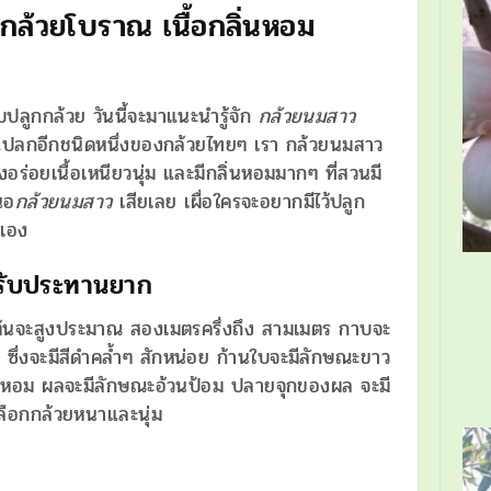
กล้วยโบราณ เนื้อกลิ่นหอม
ลูกกล้วย วันนี้จะมาแนะนำรู้จัก
กล้วยนมสาว
ยแปลกอีกชนิดหนึ่งของกล้วยไทยๆ เรา กล้วยนมสาว
อร่อยเนื้อเหนียวนุ่ม และมีกลิ่นหอมมากๆ ที่สวนมี
นอ
กล้วยนมสาว
เสียเลย เผื่อใครจะอยากมีไว้ปลูก
เอง
ารับประทานยาก
นจะสูงประมาณ สองเมตรครึ่งถึง สามเมตร กาบจะ
ซึ่งจะมีสีดำคล้ำๆ สักหน่อย ก้านใบจะมีลักษณะขาว
วยหอม ผลจะมีลักษณะอ้วนป้อม ปลายจุกของผล จะมี
ลือกกล้วยหนาและนุ่ม