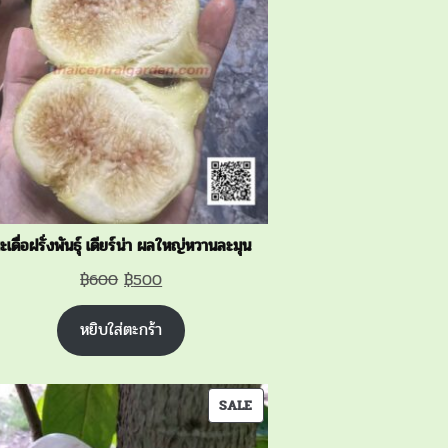
SALE
ะเดื่อฝรั่งพันธุ์ เดียร์น่า ผลใหญ่หวานละมุน
Original
Current
฿
600
฿
500
price
price
หยิบใส่ตะกร้า
was:
is:
฿600.
฿500.
PRODUCT
SALE
ON