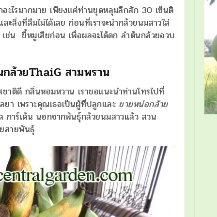
ากอะไรมากมาย เพียงแค่ท่านขุดหลุมลึกสัก 30 เซ็นติ
ละสิ่งที่ลืมไม่ได้เลย ก่อนที่เราจะนำกล้วยนมสาวใส่
 เช่น ขี้หมูเสียก่อน เพื่อผลจะได้ดก ลำต้นกล้วยอวบ
วนกล้วยThaiG สามพราน
สชาติดี กลิ่นหอมหวาน เราขอแนะนำท่านโทรไปที่
ลยา เพราะคุณเธอเป็นผู้ที่ปลูกและ
ขายหน่อกล้วย
ล การ์เด้น นอกจากพันธุ์กล้วยนมสาวแล้ว สวน
ยสายพันธุ์