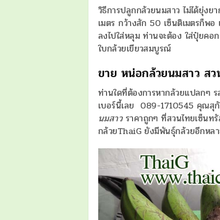
วิธีการปลูกกล้วยนมสาว ไม่ได้ยุ่งย
เมตร กว้างสัก 50 เซ็นติเมตรก็พอ แ
ลงไปใส่หลุม ท่านจะต้อง ใส่ปุ๋ยคอก
ใบกล้วยเขียวสมบูรณ์
ขาย หน่อกล้วยนมสาว ส
ท่านใดที่ต้องการหากล้วยแปลกๆ ร
เบอร์นี้เลย 089-1710545 คุณสุกั
นมสาว
ราคาถูกๆ ที่สวนไทยเซ็นทรั
กล้วยThaiG ยังมีพันธุ์กล้วยอีกหลา