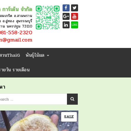
 การ์เด้น จำกัด
หอมเกร็ด อ.สามพราน
อ.อู่ทอง สุพรรณบุรี
LINE
ราน นครปฐม 73110
81-558-2320
en@gmail.com
่สวนThaiG
พันธุ์ไม้ผล
ารายวัน รายเดือน
นหา
PRODUCT
SALE
ON