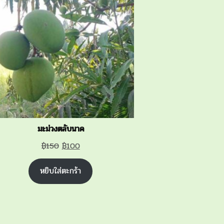
SALE
มะม่วงตลับนาค
Original
Current
฿
150
฿
100
price
price
หยิบใส่ตะกร้า
was:
is:
฿150.
฿100.