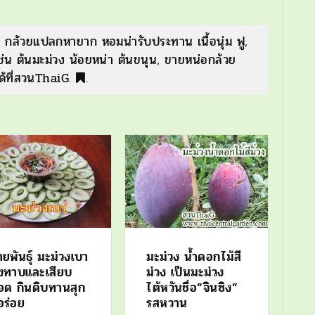
 กล้วยแปลกหายาก หอมน่ารับประทาน เนื้อนุ่ม ฟู
,
ช่น ต้นมะม่วง น้อยหน่า ต้นขนุน
,
ขายหน่อกล้วย
ได้ที่สวนThaiG
.
.
ยพันธุ์ มะม่วงเบา
มะม่วง น้ำดอกไม้สี
ิ่งทาบและเสียบ
ม่วง เป็นมะม่วง
อด กินดิบทานสุก
ไต้หวันชื่อ”จินซิง”
อร่อย
รสหวาน