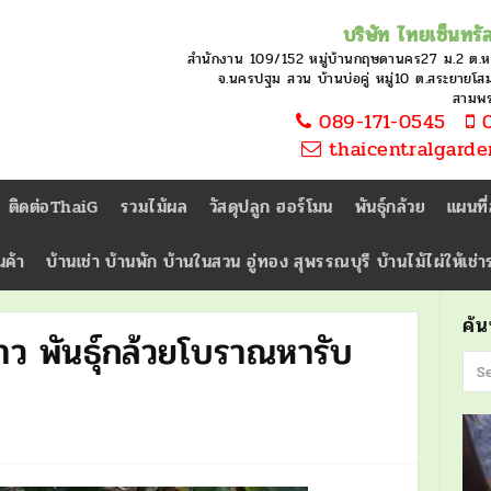
บริษัท ไทยเซ็นทรัล
สำนักงาน 109/152 หมู่บ้านกฤษดานคร27 ม.2 ต.
จ.นครปฐม สวน บ้านบ่อคู่ หมู่10 ต.สระยายโสม 
สามพ
089-171-0545
0
thaicentralgard
ติดต่อThaiG
รวมไม้ผล
วัสดุปลูก ฮอร์โมน
พันธุ์กล้วย
แผนที
นค้า
บ้านเช่า บ้านพัก บ้านในสวน อู่ทอง สุพรรณบุรี บ้านไม้ไผ่ให้เช่
ค้
ว พันธุ์กล้วยโบราณหารับ