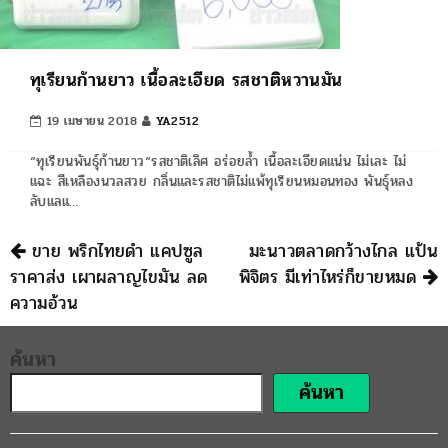
ทุเรียนก้านยาว เนื้อละเอียด รสชาติหวานมัน
19 เมษายน 2018
YA2512
“ทุเรียนพันธุ์ก้านยาว“รสชาติเลิศ อร่อยล้ำ เนื้อละเอียดแน่น ไม่เละ ไม่
แฉะ สีเหลืองนวลสวย กลิ่นและรสชาติไม่แพ้ทุเรียนหมอนทอง พันธุ์หลง
ลับแลแ…
นำทาง
ขาย พริกไทยดำ แคปซูล
มะนาวตลาดกว้างไกล แป้น
ราคาส่ง เผาผลาญไขมัน ลด
พิจิตร มีเท่าไหร่ก็ขายหมด
ความอ้วน
ค้นหา
ค้นหา