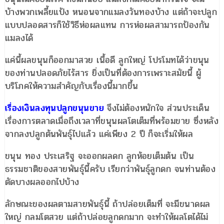
บ้างพวกเพลี้ยแป้ง หนอนจากแมลงวันทองบ้าง แต่ถ้าจะปลูก
แบบปลอดสารก็ใช้วิธีห่อผลแทน การห่อผลสามารถป้องกัน
แมลงได้
แค่นี้ผลขนุนก็ออกมาสวย เนื้อดี ลูกใหญ่ โปรโมทได้ว่าขนุน
ของท่านปลอดภัยไร้สาร ยิ่งเป็นที่ต้องการเพราะสมัยนี้ ผู้
บริโภคให้ความสำคัญกับเรื่องนี้มากขึ้น
เรื่องเงินลงทุนปลูกขนุนขาย
จึงไม่ต้องหนักใจ ส่วนประเด็น
เรื่องการตลาดเมื่อถึงเวลาที่ขนุนผลโตเต็มที่พร้อมขาย ซึ่งหลัง
จากลงปลูกต้นพันธุ์ไปแล้ว แค่เพียง 2 ปี ก็จะเริ่มให้ผล
ขนุน ทอง ประเสริฐ จะออกผลดก ลูกห้อยเต็มต้น เป็น
ธรรมชาติของสายพันธุ์นี้ครับ เรียกว่าพันธุ์ลูกดก จนท่านต้อง
ตัดบางผลออกไปบ้าง
ลักษณะของผลตามสายพันธุ์นี้ ถ้าปล่อยเต็มที่ จะมีขนาดผล
ใหญ่ กลมโตสวย แต่ถ้าปล่อยลูกดกมาก จะทำให้ผลโตได้ไม่