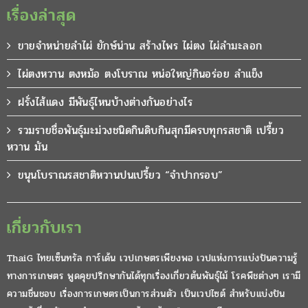
เรื่องล่าสุด
ขายจำหน่ายลำไผ่ ยักษ์น่าน สร้างไพร ไผ่ตง ไผ่ลำมะลอก
ไผ่ตงหวาน ตงหม้อ ตงโบราณ หน่อใหญ่กินอร่อย ลำแข็ง
ฝรั่งไส้แดง มีพันธุ์ไหนบ้างต่างกันอย่างไร
รวมรายชื่อพันธุ์มะม่วงชนิดกินดิบกินสุกมีครบทุกรสชาติ เปรี้ยว
หวาน มัน
ขนุนโบราณรสชาติหวานปนเปรี้ยว “จำปากรอบ”
เกี่ยวกับเรา
ThaiG ไทยเซ็นทรัล การ์เด้น เวปเกษตรเพียงพอ เวปแห่งการแบ่งปันความรู้
ทางการเกษตร พูดคุยปรึกษากันได้ทุกเรื่องเกี่ยวต้นพันธุ์ไม้ โรคพืชต่างๆ เรามี
ความชื่นชอบ เรื่องการเกษตรเป็นการส่วนตัว เป็นเวปไซต์ สำหรับแบ่งปัน