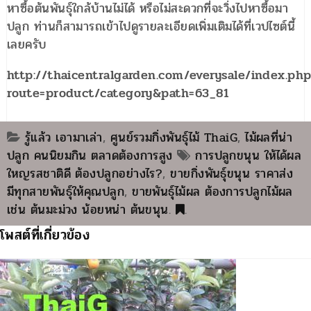
หาซื้อต้นพันธุ์ใกล้บ้านไม่ได้ หรือไม่สะดวกที่จะวิ่งไปหาซื้อมา
ปลูก ท่านก็สามารถเข้าไปดูรายละเอียดเพิ่มเติมได้ที่เวปไซต์นี้
เลยครับ
http://thaicentralgarden.com/everysale/index.ph
route=product/category&path=63_81
รู้แล้ว เอามาเล่า
,
ศูนย์รวมกิ่งพันธุ์ไม้ ThaiG
,
ไม้ผลที่น่า
ปลูก คนนิยมกิน ตลาดต้องการสูง
การปลูกขนุน ให้ได้ผล
ใหญรสชาติดี ต้องปลูกอย่างไร?
,
ขายกิ่งพันธุ์ขนุน ราคาส่ง
มีทุกสายพันธุ์ให้คุณปลูก
,
ขายพันธุ์ไม้ผล ต้องการปลูกไม้ผล
เช่น ต้นมะม่วง น้อยหน่า ต้นขนุน
.
.
โพสต์ที่เกี่ยวข้อง