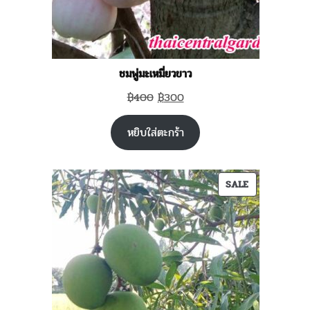
ชมพู่มะเหมี่ยวขาว
Original
Current
฿
400
฿
300
price
price
หยิบใส่ตะกร้า
was:
is:
฿400.
฿300.
PRODUCT
SALE
ON
SALE