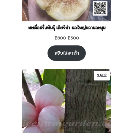
มะเดื่อฝรั่งพันธุ์ เดียร์น่า ผลใหญ่หวานละมุน
Original
Current
฿
600
฿
500
price
price
หยิบใส่ตะกร้า
was:
is:
฿600.
฿500.
PRODUCT
SALE
ON
SALE