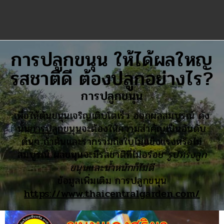
การปลูกขนุน ให้ได้ผลใหญ
รสชาติดี ต้องปลูกอย่างไร?
การปลูกขนุน
เพื่อให้ต้นขนุนเจริญเติบโตเร็ว ออกผลสมบูรณ์ ดัง
นั้น
การปลูกขนุน
จะต้องให้ความสำคัญเป็นอันดับ
ต้นๆ ถ้าต้นและรากรวมถึงใบไม่แข็งแรงหรือไม่
สมบูรณ์
ผลขนุน
จะมีรสชาติที่ไม่อร่อย
รูปทรงลูก
ขนุนและน้ำหนักก็ไม่ดี
ข้อมูลเพิ่มเติม การปลูกขนุน
https://www.thaicentralgarden.com/