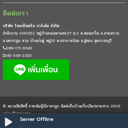
ติดต่อเรา
บริษัท ไทยเซ็นทรัล การ์เด้น จำกัด
สำนักงาน 109/152 หมู่บ้านกฤษดานคร27 ม.2 ต.หอมเกร็ด อ.สามพราน
จ.นครปฐม สวน บ้านบ่อคู่ หมู่10 ต.สระยายโสม อ.อู่ทอง สุพรรณบุรี
089-171-0545
081-558-2320
© สงวนลิขสิทธิ์ ขายพันธุ์ไม้ราคาถูก จัดส่งถึงบ้านเก็บเงินปลายทาง 2026
อย่างเป็นทางการ
Server Offline
Website by
WPDevThai
-