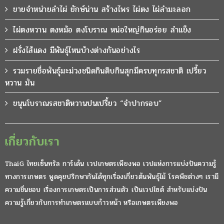
ขายจำหน่ายลำไผ่ ยักษ์น่าน สร้างไพร ไผ่ตง ไผ่ลำมะลอก
ไผ่ตงหวาน ตงหม้อ ตงโบราณ หน่อใหญ่กินอร่อย ลำแข็ง
ฝรั่งไส้แดง มีพันธุ์ไหนบ้างต่างกันอย่างไร
รวมรายชื่อพันธุ์มะม่วงชนิดกินดิบกินสุกมีครบทุกรสชาติ เปรี้ยว
หวาน มัน
ขนุนโบราณรสชาติหวานปนเปรี้ยว “จำปากรอบ”
เกี่ยวกับเรา
ThaiG ไทยเซ็นทรัล การ์เด้น เวปเกษตรเพียงพอ เวปแห่งการแบ่งปันความรู้
ทางการเกษตร พูดคุยปรึกษากันได้ทุกเรื่องเกี่ยวต้นพันธุ์ไม้ โรคพืชต่างๆ เรามี
ความชื่นชอบ เรื่องการเกษตรเป็นการส่วนตัว เป็นเวปไซต์ สำหรับแบ่งปัน
ความรู้เกี่ยวกับการทำเกษตรแบบก้าวหน้า หรือเกษตรเพียงพอ