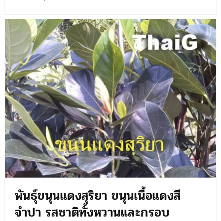
พันธุ์ขนุนแดงสุริยา ขนุนเนื้อแดงสี
จำปา รสชาติทั้งหวานและกรอบ