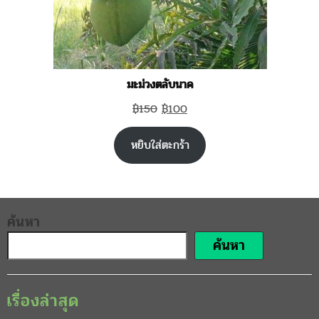
มะม่วงตลับนาค
Original
Current
฿
150
฿
100
price
price
หยิบใส่ตะกร้า
was:
is:
฿150.
฿100.
ค้นหา
ค้นหา
เรื่องล่าสุด