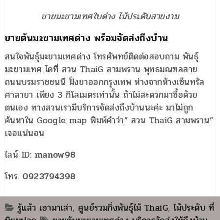
ขายมะขามเทศใบด่าง ไม้ประดับสวยงาม
ขายต้นมะขามเทศด่าง พร้อมจัดส่งถึงบ้าน
สนใจพันธุ์มะขามเทศด่าง โทรศัพทย์ติดต่อสอบถาม พันธุ์
มะขามเทศ ไดที่ สวน ThaiG สามพราน พุทธมณฑลสาย
ถนนบรมราชชนนี ฝั่งขาออกกรุงเทพ ห่างจากห้างเซ็นทรัล
ศาลายา เพียง 3 กิโลเมตรเท่านั้น ถ้าไม่สะดวกมาซื้อด้วย
ตนเอง ทางสวนเรามีบริการจัดส่งถึงบ้านนะค่ะ มาไม่ถูก
ค้นหาใน Google map พิมพ์คำว่า” สวน ThaiG สามพราน”
เจอแน่นอน
ไลน์ ID:
manow98
โทร.
0923794398
น
รู้แล้ว เอามาเล่า
,
ศูนย์รวมกิ่งพันธุ์ไม้ ThaiG
,
ไม้ประดับ ที่