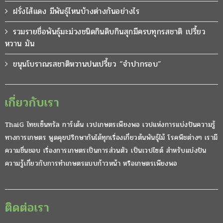
ฝรั่งไส้แดง มีพันธุ์ไหนบ้างต่างกันอย่างไร
รวมรายชื่อพันธุ์มะม่วงชนิดกินดิบกินสุกมีครบทุกรสชาติ เปรี้ยว
หวาน มัน
ขนุนโบราณรสชาติหวานปนเปรี้ยว “จำปากรอบ”
เกี่ยวกับเรา
ThaiG ไทยเซ็นทรัล การ์เด้น เวปเกษตรเพียงพอ เวปแห่งการแบ่งปันความรู้
ทางการเกษตร พูดคุยปรึกษากันได้ทุกเรื่องเกี่ยวต้นพันธุ์ไม้ โรคพืชต่างๆ เรามี
ความชื่นชอบ เรื่องการเกษตรเป็นการส่วนตัว เป็นเวปไซต์ สำหรับแบ่งปัน
ความรู้เกี่ยวกับการทำเกษตรแบบก้าวหน้า หรือเกษตรเพียงพอ
ติดต่อเรา