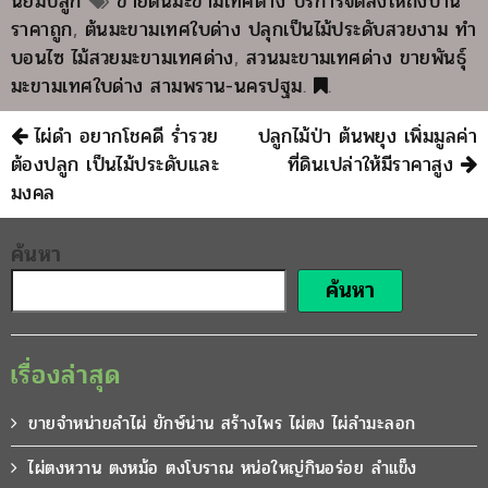
นิยมปลูก
ขายต้นมะขามเทศด่าง บริการจัดส่งให้ถึงบ้าน
ราคาถูก
,
ต้นมะขามเทศใบด่าง ปลุกเป็นไม้ประดับสวยงาม ทำ
บอนไซ ไม้สวยมะขามเทศด่าง
,
สวนมะขามเทศด่าง ขายพันธุ์
มะขามเทศใบด่าง สามพราน-นครปฐม
.
.
ไผ่ดำ อยากโชคดี ร่ำรวย
ปลูกไม้ป่า ต้นพยุง เพิ่มมูลค่า
ต้องปลูก เป็นไม้ประดับและ
ที่ดินเปล่าให้มีราคาสูง
มงคล
ค้นหา
ค้นหา
เรื่องล่าสุด
ขายจำหน่ายลำไผ่ ยักษ์น่าน สร้างไพร ไผ่ตง ไผ่ลำมะลอก
ไผ่ตงหวาน ตงหม้อ ตงโบราณ หน่อใหญ่กินอร่อย ลำแข็ง