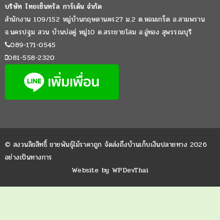
บริษัท ไทยเซ็นทรัล การ์เด้น จำกัด
สำนักงาน 109/152 หมู่บ้านกฤษดานคร27 ม.2 ต.หอมเกร็ด อ.สามพราน
จ.นครปฐม สวน บ้านบ่อคู่ หมู่10 ต.สระยายโสม อ.อู่ทอง สุพรรณบุรี
089-171-0545
081-558-2320
© สงวนลิขสิทธิ์ ขายพันธุ์ไม้ราคาถูก จัดส่งถึงบ้านเก็บเงินปลายทาง 2026
อย่างเป็นทางการ
Website by
WPDevThai