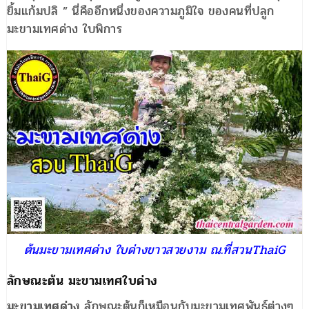
ยิ้มแก้มปลิ ” นี่คืออีกหนึ่งของความภูมิใจ ของคนที่ปลูก
มะขามเทศด่าง ใบพิการ
ต้นมะขามเทศด่าง ใบด่างขาวสวยงาม ณ.ที่สวนThaiG
ลักษณะต้น มะขามเทศใบด่าง
มะขามเทศด่าง
ลักษณะต้นก็เหมือนกับมะขามเทศพันธุ์ต่างๆ