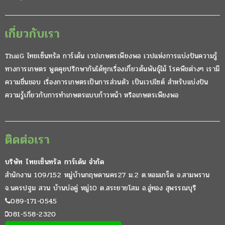
เกี่ยวกับเรา
ThaiG ไทยเซ็นทรัล การ์เด้น เวปเกษตรเพียงพอ เวปแห่งการแบ่งปันความรู้
ทางการเกษตร พูดคุยปรึกษากันได้ทุกเรื่องเกี่ยวต้นพันธุ์ไม้ โรคพืชต่างๆ เรามี
ความชื่นชอบ เรื่องการเกษตรเป็นการส่วนตัว เป็นเวปไซต์ สำหรับแบ่งปัน
ความรู้เกี่ยวกับการทำเกษตรแบบก้าวหน้า หรือเกษตรเพียงพอ
ติดต่อเรา
บริษัท ไทยเซ็นทรัล การ์เด้น จำกัด
สำนักงาน 109/152 หมู่บ้านกฤษดานคร27 ม.2 ต.หอมเกร็ด อ.สามพราน
จ.นครปฐม สวน บ้านบ่อคู่ หมู่10 ต.สระยายโสม อ.อู่ทอง สุพรรณบุรี
089-171-0545
081-558-2320