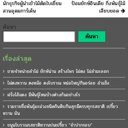
นักธุรกิจผู้นำเข้าไม้ตัดใบเยี่ยม
ป้อมยักษ์อินเดีย กิ่งพันธุ์ไม้
สวนอุดมการ์เด้น
เสียบยอด
ค้นหา
ค้นหา
เรื่องล่าสุด
ขายจำหน่ายลำไผ่ ยักษ์น่าน สร้างไพร ไผ่ตง ไผ่ลำมะลอก
ไผ่ตงหวาน ตงหม้อ ตงโบราณ หน่อใหญ่กินอร่อย ลำแข็ง
ฝรั่งไส้แดง มีพันธุ์ไหนบ้างต่างกันอย่างไร
รวมรายชื่อพันธุ์มะม่วงชนิดกินดิบกินสุกมีครบทุกรสชาติ เปรี้ยว
หวาน มัน
ขนุนโบราณรสชาติหวานปนเปรี้ยว “จำปากรอบ”