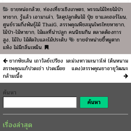
น
ขายหน่อกล้วย
,
ท่องเที่ยวเชิงเกษตร
,
พรรณไม้ไทยไม้ป่า
หายาก
,
รู้แล้ว เอามาเล่า
,
วัสดุปลูกต้นไม้ ปุ๋ย ยาและฮอร์โมน
,
ศูนย์รวมกิ่งพันธุ์ไม้ ThaiG
,
สรรพคุณพืชสมุนไพรไทยหายาก
,
ไม้ป่า-ไม้หายาก
,
ไม้ผลที่น่าปลูก คนนิยมกิน ตลาดต้องการ
สูง
,
ไม้ใบ ไม้ตัดใบและไม้ประดับ
ขายจำหน่ายขี้หมูตาก
แห้ง ไม่มีกลิ่นเหม็น
.
.
ยากษัยเส้น เถาวัลย์เปรียง
มะม่วงหาวมะนาวโห่ (ต้นหนาม
สรรพคุณแก้ปวดเข่า ปวดเมื่อย
แดง)สรรพคุณยาอายุวัฒนะ
กล้ามเนื้อ
ค้นหา
ค้นหา
เรื่องล่าสุด