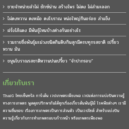
ขายจำหน่ายลำไผ่ ยักษ์น่าน สร้างไพร ไผ่ตง ไผ่ลำมะลอก
ไผ่ตงหวาน ตงหม้อ ตงโบราณ หน่อใหญ่กินอร่อย ลำแข็ง
ฝรั่งไส้แดง มีพันธุ์ไหนบ้างต่างกันอย่างไร
รวมรายชื่อพันธุ์มะม่วงชนิดกินดิบกินสุกมีครบทุกรสชาติ เปรี้ยว
หวาน มัน
ขนุนโบราณรสชาติหวานปนเปรี้ยว “จำปากรอบ”
เกี่ยวกับเรา
ThaiG ไทยเซ็นทรัล การ์เด้น เวปเกษตรเพียงพอ เวปแห่งการแบ่งปันความรู้
ทางการเกษตร พูดคุยปรึกษากันได้ทุกเรื่องเกี่ยวต้นพันธุ์ไม้ โรคพืชต่างๆ เรามี
ความชื่นชอบ เรื่องการเกษตรเป็นการส่วนตัว เป็นเวปไซต์ สำหรับแบ่งปัน
ความรู้เกี่ยวกับการทำเกษตรแบบก้าวหน้า หรือเกษตรเพียงพอ