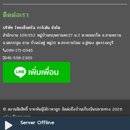
ติดต่อเรา
บริษัท ไทยเซ็นทรัล การ์เด้น จำกัด
สำนักงาน 109/152 หมู่บ้านกฤษดานคร27 ม.2 ต.หอมเกร็ด อ.สามพราน
จ.นครปฐม สวน บ้านบ่อคู่ หมู่10 ต.สระยายโสม อ.อู่ทอง สุพรรณบุรี
089-171-0545
081-558-2320
© สงวนลิขสิทธิ์ ขายพันธุ์ไม้ราคาถูก จัดส่งถึงบ้านเก็บเงินปลายทาง 2026
อย่างเป็นทางการ
Server Offline
Website by
WPDevThai