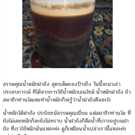
สรรพคุณน้ำหมักฝาถัง สุตรเด็ดของป้าเช็ง วันนี้จะมาเล่า
ประสบการณ์ ทีได้จากการใช้น้ำหมักเอนไซด์ น้ำหมักฝาถัง ถ้า
สมาชิกท่านใดเคยทำน้ำหมักก็จะรู้ว่าน้ำฝาถังคืออะไร
น้ำหมักใต้ฝาถัง ประโยชน์สรรพคุณเยี่ยม แต่สมาชิกท่านใด ที่
ยังไม่เคยหมักก็จะยังไม่ทราบ น้ำฝาถังก็คือน้ำที่เกาะอยู่บนฝา
ถัง ที่เราใช้หมักนั่นแหละค่ะ ดูก็เหมือนน้ำเปล่าเรานี้แหละค่ะ