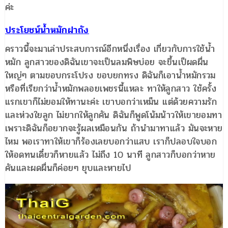
ค่ะ
ประโยชน์น้ำหมักฝาถัง
คราวนี้จะมาเล่าประสบการณ์อีกหนึ่งเรื่อง เกี่ยวกับการใช้น้ำ
หมัก ลูกสาวของดิฉันเขาจะเป็นลมพิษบ่อย จะขึ้นเป็ผดผื่น
ใหญ่ๆ ตามขอบกระโปรง ขอบยกทรง ดิฉันก็เอาน้ำหมักรวม
หรือที่เรียกว่าน้ำหมักพลอยเพชรนี้แหละ ทาให้ลูกสาว ใช้ครั้ง
แรกเขาก็ไม่ยอมให้ทานะค่ะ เขาบอกว่าเหม็น แต่ด้วยความรัก
และห่วงใยลูก ไม่ยากให้ลูกคัน ดิฉันก็พูดโน้มน้าวให้เขายอมทา
เพราะดิฉันก็อยากจะรู้ผลเหมือนกัน ถ้านำมาทาแล้ว มันจะหาย
ไหม พอเราทาให้เขาก็ร้องเลยบอกว่าแสบ เราก็ปลอบใจบอก
ให้อดทนเดี๋ยวก็หายแล้ว ไม่ถึง 10 นาที ลูกสาวก็บอกว่าหาย
คันและผดผื่นก็ค่อยๆ ยุบและหายไป