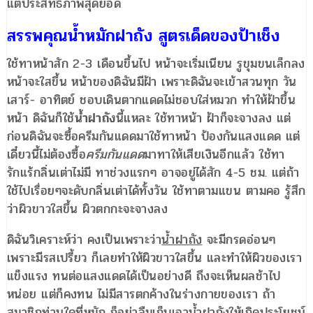
แต่ประสิทธิภาพสุดยอด
สรรพคุณน้ำหมักฝาถัง สูตรเด็ดของป้าเช็ง
ใช้ทาหน้าสัก 2-3 เดือนขึ้นไป หน้าจะเริ่มเนียน รูขุมขนเล็กลง
หน้าจะใสขึ้น หน้าของดิฉันมีฝ้า เพราะดิฉันจะเข้าสวนทุก วัน
เสาร์- อาทิตย์ ชอบเดินตากแดดไม่ชอบใส่หมวก ทำให้ฝ้าขึ้น
หน้า ดิฉันก็ใช้
น้ำฝาถัง
นี้แหละ ใช้ทาหน้า ฝ้าก็จะจางลง แต่
ก่อนดิฉันจะซื้อครีมกันแดดมาใช้ทาหน้า ป้องกันแสงแดด แต่
เดี๋ยวนี้ไม่ต้องซื้อ
ครีมกันแดด
มาทาให้เสียเงินอีกแล้ว ใช้ทา
รักแร้กลิ่นเต่าไม่มี ทาช่วงแรกๆ อาจอยู่ได้สัก 4-5 ชม. แต่ถ้า
ใช้ไปเรื่อยๆจะดับกลิ่นเต่าได้ทั้งวัน ใช้ทาตามแขน ตามคอ รู้สึก
ว่าผิวขาวใสขึ้น ผิวตกกะจะจางลง
ดิฉันวิเคราะห์ว่า คงเป็นเพราะว่า
น้ำฝาถัง
จะมีกรดอ่อนๆ
เพราะมีรสเปรี้ยว ก็เลยทำให้ผิวขาวใสขึ้น และทำให้ผิวของเรา
แข็งแรง ทนต่อแสงแดดได้เป็นอย่างดี ถึงจะเห็นผลช้าไป
หน่อย แต่ก็คงทน ไม่มีสารตกค้างในร่างกายของเรา ถ้า
สมาชิกท่านใดที่หมัก ก็อย่าลืมเก็บเอา
น้ำฝาถัง
ให้เกิดประโยชน์