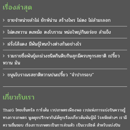
เรื่องล่าสุด
ขายจำหน่ายลำไผ่ ยักษ์น่าน สร้างไพร ไผ่ตง ไผ่ลำมะลอก
ไผ่ตงหวาน ตงหม้อ ตงโบราณ หน่อใหญ่กินอร่อย ลำแข็ง
ฝรั่งไส้แดง มีพันธุ์ไหนบ้างต่างกันอย่างไร
รวมรายชื่อพันธุ์มะม่วงชนิดกินดิบกินสุกมีครบทุกรสชาติ เปรี้ยว
หวาน มัน
ขนุนโบราณรสชาติหวานปนเปรี้ยว “จำปากรอบ”
เกี่ยวกับเรา
ThaiG ไทยเซ็นทรัล การ์เด้น เวปเกษตรเพียงพอ เวปแห่งการแบ่งปันความรู้
ทางการเกษตร พูดคุยปรึกษากันได้ทุกเรื่องเกี่ยวต้นพันธุ์ไม้ โรคพืชต่างๆ เรามี
ความชื่นชอบ เรื่องการเกษตรเป็นการส่วนตัว เป็นเวปไซต์ สำหรับแบ่งปัน