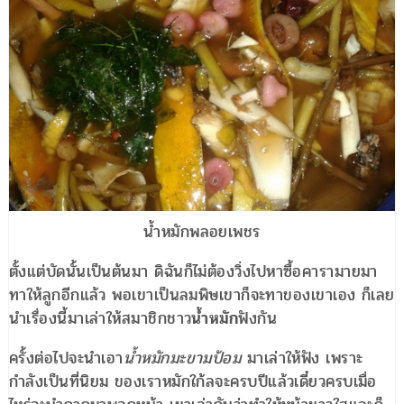
น้ำหมักพลอยเพชร
ตั้งแต่บัดนั้นเป็นต้นมา ดิฉันก็ไม่ต้องวิ่งไปหาซื้อคารามายมา
ทาให้ลูกอีกแล้ว พอเขาเป็นลมพิษเขาก็จะทาของเขาเอง ก็เลย
นำเรื่องนี้มาเล่าให้สมาชิกชาว
น้ำหมัก
ฟังกัน
ครั้งต่อไปจะนำเอา
น้ำหมักมะขามป้อม
มาเล่าให้ฟัง เพราะ
กำลังเป็นที่นิยม ของเราหมักใก้ลจะครบปีแล้วเดี๋ยวครบเมื่อ