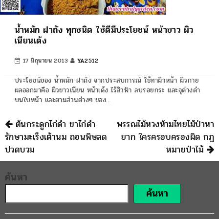
น้ำหมัก ฝาถัง ทุกชนิด ใช้ดีมีประโยชน์ หน้าขาว ผิว
เนียนเด้ง
17 มิถุนายน 2013
YA2512
ประโยชน์ของ น้ำหมัก ฝาถัง จากประสบการณ์ ใช้ทาผิวหน้า ผิวกาย
ผลออกมาคือ ผิวขาวเนียน หน้าเด้ง ไร้สิวฟ้า ลบรอยกระ และจุด่างดำ
บนใบหน้า และตามส่วนต่างๆ ของ…
นำทาง
ต้นกระดูกไก่ดำ ขาไก่ดำ
พรรณไม้หวงห้ามไทยไม้ป่าหา
รักษามะเร็งเต้านม ถอนพิษลด
ยาก ใครครอบครองผิด กฏ
ปวดบวม
หมายป่าไม้
ค้นหา
ค้นหา