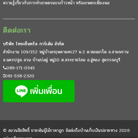
ความรู้เกี่ยวกับการทำเกษตรแบบก้าวหน้า หรือเกษตรเพียงพอ
ติดต่อเรา
บริษัท ไทยเซ็นทรัล การ์เด้น จำกัด
สำนักงาน 109/152 หมู่บ้านกฤษดานคร27 ม.2 ต.หอมเกร็ด อ.สามพราน
จ.นครปฐม สวน บ้านบ่อคู่ หมู่10 ต.สระยายโสม อ.อู่ทอง สุพรรณบุรี
089-171-0545
081-558-2320
© สงวนลิขสิทธิ์ ขายพันธุ์ไม้ราคาถูก จัดส่งถึงบ้านเก็บเงินปลายทาง 2026