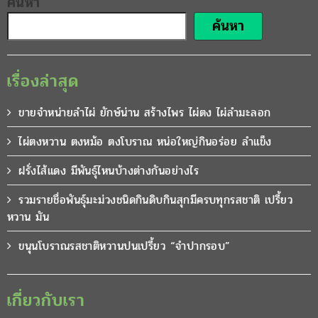
ค้นหา
ค้นหา
เรื่องล่าสุด
ขายจำหน่ายลำไผ่ ยักษ์น่าน สร้างไพร ไผ่ตง ไผ่ลำมะลอก
ไผ่ตงหวาน ตงหม้อ ตงโบราณ หน่อใหญ่กินอร่อย ลำแข็ง
ฝรั่งไส้แดง มีพันธุ์ไหนบ้างต่างกันอย่างไร
รวมรายชื่อพันธุ์มะม่วงชนิดกินดิบกินสุกมีครบทุกรสชาติ เปรี้ยว
หวาน มัน
ขนุนโบราณรสชาติหวานปนเปรี้ยว “จำปากรอบ”
เกี่ยวกับเรา