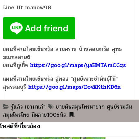
Line ID: manow98
แผนที่สวนไทยเซ็นทรัล สามพราน บ้านหอมเกร็ด พุทธ
มณฑลสาย6
แผนที่กูเกิ้ล
https://goo.gl/maps/yaHMTAmCCqs
แผนที่สวนไทยเซ็นทรัล อู่ทอง “ศูนย์เพาะชำพันธุ์ไม้”
สุพรรณบุรี
https://goo.gl/maps/DovXKthKD6n
รู้แล้ว เอามาเล่า
ขายต้นสมุนไพรหายาก ศูนย์รวมต้น
สมุนไพรไทย มีหลาย100ชนิด
.
.
โพสต์ที่เกี่ยวข้อง