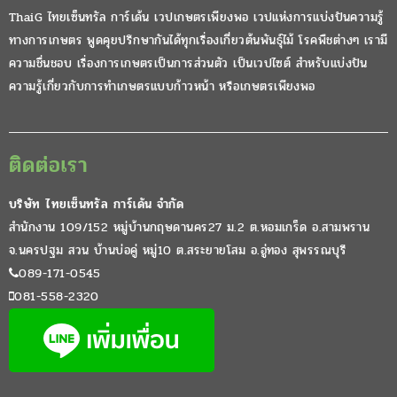
ThaiG ไทยเซ็นทรัล การ์เด้น เวปเกษตรเพียงพอ เวปแห่งการแบ่งปันความรู้
ทางการเกษตร พูดคุยปรึกษากันได้ทุกเรื่องเกี่ยวต้นพันธุ์ไม้ โรคพืชต่างๆ เรามี
ความชื่นชอบ เรื่องการเกษตรเป็นการส่วนตัว เป็นเวปไซต์ สำหรับแบ่งปัน
ความรู้เกี่ยวกับการทำเกษตรแบบก้าวหน้า หรือเกษตรเพียงพอ
ติดต่อเรา
บริษัท ไทยเซ็นทรัล การ์เด้น จำกัด
สำนักงาน 109/152 หมู่บ้านกฤษดานคร27 ม.2 ต.หอมเกร็ด อ.สามพราน
จ.นครปฐม สวน บ้านบ่อคู่ หมู่10 ต.สระยายโสม อ.อู่ทอง สุพรรณบุรี
089-171-0545
081-558-2320