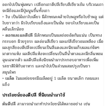
ออกไปเป็นพุ่มหนา เปลือกเถาดีปลีเรียบสีเขียวเข้ม บริเวณเถา
จะมีข้อและมีปุ่มนูนขึ้นทั้งเถา
•
ใบ
เป็นไม้เถาใบเดี่ยว มีลักษณะคล้ายใบพลูหรือใบช้าพลู แต่
ใบยาวกว่า ผิวใบเรียบแข็งและเป็นมัน ขอบใบเรียบและเป็น
คลื่นเล็กน้อย
•
ดอกและผลดีปลี
มีลักษณะเป็นผลย่อยอัดกันแน่น เป็นทรง
กระบอก ผิวขรุขระ ผลอ่อนสีเขียว ผลแก่สีเขียวอมเหลือง เมื่อ
ผลสุกสีของดีปลีจะเปลี่ยนเป็นสีแดงและนิยมเก็บผลแก่จัดๆ
มาตากแห้ง ผลดีปลีแห้งจะเปลี่ยนเป็นสีน้ำตาลและมีกลิ่นหอม
ฉุนเฉพาะตัว ผลดีปลีแห้งนิยมนำมาประกอบอาหารเพื่อเพิ่ม
รสชาติให้กับอาหาร และนำไปเป็นส่วนผสมปรุงเป็นยา
สมุนไพร
•
เมล็ด
ในผลย่อยจะมีเมล็ดอยู่ 1 เมล็ด ขนาดเล็ก กลมและ
แข็ง
ประโยชน์ของดีปลี ที่นิยมนำมาใช้
ต้นดีปลี
สามารถนำมาทำประโยชน์ได้หลายอย่าง เช่น