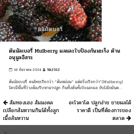
ต้นมัลเบอรี่ Mulberry ผลและใบป้องกันมะเร็ง ต้าน
อนุมูลอิสระ
16 ธันวาคม 2014
YA2512
ต้นมัลเบอรี่ คนไทยเรียกว่า “ต้นหม่อน” แต่ฝรั่งเรียกว่า”(Mulberry)
ใครมีพื้นที่ว่างต้องรีบหามาปลูก กินทั้งต้นทั้งใบและผล ขับไล่ไขมันด…
นำทาง
ส้มทองเฮง ส้มมงคล
อะโวคาโด ปลูกง่าย ขายผลได้
เปลือกส้มหวานกินได้ทั้งลูก
ราคาดี เป็นที่ต้องการของ
เนื้อส้มหวาน
ตลาด