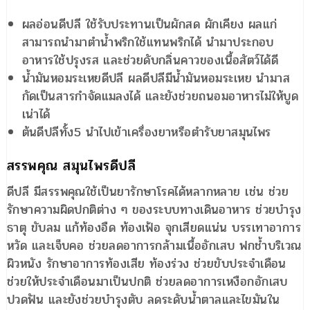
ผลอ่อนดีปลี ใช้รับประทานเป็นผักสด ผักเคียง ผลแก่
สามารถนำมาตำน้ำพริกใช้แทนพริกได้ นำมาประกอบ
อาหารใช้ปรุงรส และช่วยดับกลิ่นคาวของเนื้อสัตว์ได้ดี
น้ำมันหอมระเหยดีปลี ผลดีปลีมีน้ำมันหอมระเหย นำมาส
กัดเป็นสารกำจัดแมลงได้ และยังช่วยถนอมอาหารไม่ให้บูด
เน่าได้
ต้นดีปลีทั้ง5 นำไปเข้าเครื่องยาหรือตำรับยาสมุนไพร
สรรพคุณ สมุนไพรดีปลี
ดีปลี มีสรรพคุณใช้เป็นยารักษาโรคได้หลากหลาย เช่น ช่วย
รักษาความผิดปกติต่าง ๆ ของระบบทางเดินอาหาร ช่วยบำรุง
ธาตุ ขับลม แก้ท้องอืด ท้องเฟ้อ จุกเสียดแน่น บรรเทาอาการ
หวัด และเจ็บคอ ช่วยลดอาการกล้ามเนื้ออักเสบ ฟกช้ำบริเวณ
ผิวหนัง รักษาอาการท้องเสีย ท้องร่วง ช่วยขับประจำเดือน
ช่วยให้ประจำเดือนมาเป็นปกติ ช่วยลดอาการเหงือกอักเสบ
ปวดฟัน และยังช่วยบำรุงตับ ลดระดับน้ำตาลและไขมันใน