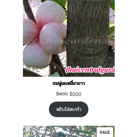
SALE
ชมพู่มะเหมี่ยวขาว
Original
Current
฿
400
฿
300
price
price
หยิบใส่ตะกร้า
was:
is:
฿400.
฿300.
PRODUCT
SALE