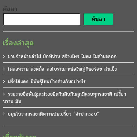
ค้นหา
ค้นหา
เรื่องล่าสุด
ขายจำหน่ายลำไผ่ ยักษ์น่าน สร้างไพร ไผ่ตง ไผ่ลำมะลอก
ไผ่ตงหวาน ตงหม้อ ตงโบราณ หน่อใหญ่กินอร่อย ลำแข็ง
ฝรั่งไส้แดง มีพันธุ์ไหนบ้างต่างกันอย่างไร
รวมรายชื่อพันธุ์มะม่วงชนิดกินดิบกินสุกมีครบทุกรสชาติ เปรี้ยว
หวาน มัน
ขนุนโบราณรสชาติหวานปนเปรี้ยว “จำปากรอบ”