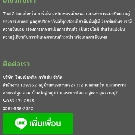
เกี่ยวกับเรา
ThaiG ไทยเซ็นทรัล การ์เด้น เวปเกษตรเพียงพอ เวปแห่งการแบ่งปันความรู้
ทางการเกษตร พูดคุยปรึกษากันได้ทุกเรื่องเกี่ยวต้นพันธุ์ไม้ โรคพืชต่างๆ เรามี
ความชื่นชอบ เรื่องการเกษตรเป็นการส่วนตัว เป็นเวปไซต์ สำหรับแบ่งปัน
ความรู้เกี่ยวกับการทำเกษตรแบบก้าวหน้า หรือเกษตรเพียงพอ
ติดต่อเรา
บริษัท ไทยเซ็นทรัล การ์เด้น จำกัด
สำนักงาน 109/152 หมู่บ้านกฤษดานคร27 ม.2 ต.หอมเกร็ด อ.สามพราน
จ.นครปฐม สวน บ้านบ่อคู่ หมู่10 ต.สระยายโสม อ.อู่ทอง สุพรรณบุรี
089-171-0545
081-558-2320