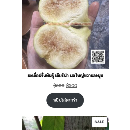
SALE
มะเดื่อฝรั่งพันธุ์ เดียร์น่า ผลใหญ่หวานละมุน
Original
Current
฿
600
฿
500
price
price
หยิบใส่ตะกร้า
was:
is:
฿600.
฿500.
PRODUCT
SALE
ON