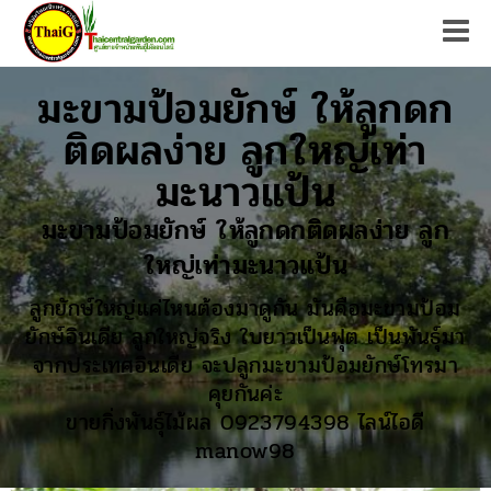
Tog
มะขามป้อมยักษ์ ให้ลูกดก
ติดผลง่าย ลูกใหญ่เท่า
มะนาวแป้น
มะขามป้อมยักษ์ ให้ลูกดกติดผลง่าย ลูก
ใหญ่เท่ามะนาวแป้น
ลูกยักษ์ใหญ่แค่ไหนต้องมาดูกัน มันคือมะขามป้อม
ยักษ์อินเดีย ลูกใหญ่จริง ใบยาวเป็นฟุต เป็นพันธุ์มา
จากประเทศอินเดีย จะปลูกมะขามป้อมยักษ์โทรมา
คุยกันค่ะ
ขายกิ่งพันธุ์ไม้ผล 0923794398 ไลน์ไอดี
manow98