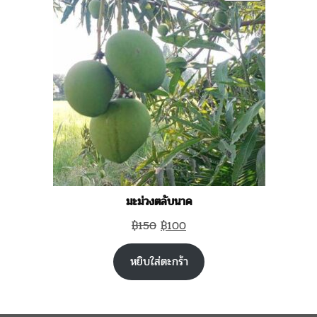
ON
SALE
มะม่วงตลับนาค
Original
Current
฿
150
฿
100
price
price
หยิบใส่ตะกร้า
was:
is:
฿150.
฿100.