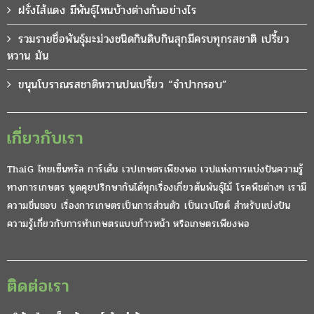
ฝรั่งไส้แดง มีพันธุ์ไหนบ้างต่างกันอย่างไร
รวมรายชื่อพันธุ์มะม่วงชนิดกินดิบกินสุกมีครบทุกรสชาติ เปรี้ยว
หวาน มัน
ขนุนโบราณรสชาติหวานปนเปรี้ยว “จำปากรอบ”
เกี่ยวกับเรา
ThaiG ไทยเซ็นทรัล การ์เด้น เวปเกษตรเพียงพอ เวปแห่งการแบ่งปันความรู้
ทางการเกษตร พูดคุยปรึกษากันได้ทุกเรื่องเกี่ยวต้นพันธุ์ไม้ โรคพืชต่างๆ เรามี
ความชื่นชอบ เรื่องการเกษตรเป็นการส่วนตัว เป็นเวปไซต์ สำหรับแบ่งปัน
ความรู้เกี่ยวกับการทำเกษตรแบบก้าวหน้า หรือเกษตรเพียงพอ
ติดต่อเรา