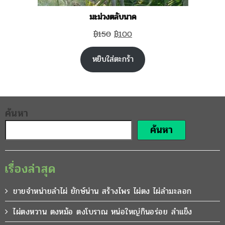
มะม่วงตลับนาค
Original
Current
฿
150
฿
100
price
price
หยิบใส่ตะกร้า
was:
is:
฿150.
฿100.
ค้นหา
ค้นหา
เรื่องล่าสุด
ขายจำหน่ายลำไผ่ ยักษ์น่าน สร้างไพร ไผ่ตง ไผ่ลำมะลอก
ไผ่ตงหวาน ตงหม้อ ตงโบราณ หน่อใหญ่กินอร่อย ลำแข็ง