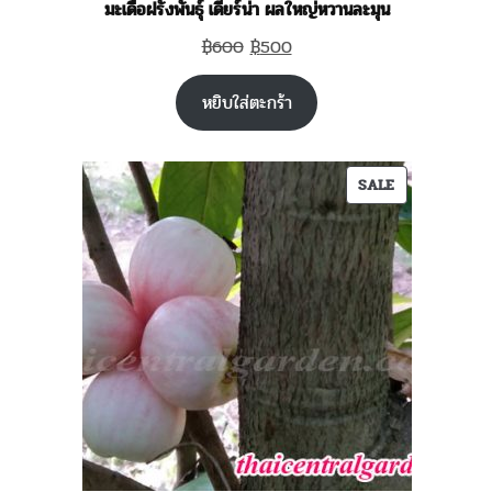
มะเดื่อฝรั่งพันธุ์ เดียร์น่า ผลใหญ่หวานละมุน
Original
Current
฿
600
฿
500
price
price
หยิบใส่ตะกร้า
was:
is:
฿600.
฿500.
PRODUCT
SALE
ON
SALE