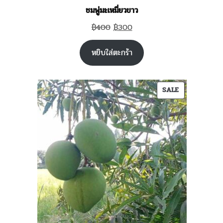
ชมพู่มะเหมี่ยวขาว
Original
Current
฿
400
฿
300
price
price
หยิบใส่ตะกร้า
was:
is:
฿400.
฿300.
PRODUCT
SALE
ON
SALE