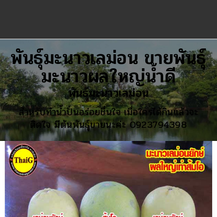
พันธุ์มะนาวเลม่อน ขายพันธุ์
มะนาวผลใหญ่น้ำดี
พันธุ์มะนาวเลม่อน
สำหรับทำน้ำปั่นอร่อยชื่นใจ เมื่อใครได้กินแล้วจะ
ติดใจ มีต้นพันธุ์ขายนะค่ะ 0923794398