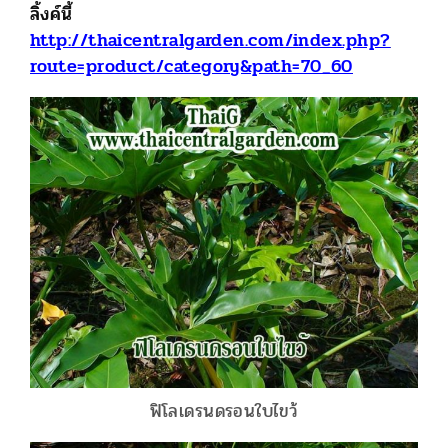
ลิ้งค์นี้
http://thaicentralgarden.com/index.php?
route=product/category&path=70_60
ฟิโลเดรนดรอนใบไขว้