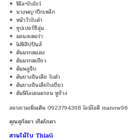
ฟิโลฯใบไขว่
นางพญาปีกเหล็ก
หน้าวัวใบดำ
ซุปเปอร์ซีลุ่ม
มอนสเตอร่า
ไผ่ฟิลิปปินส์
ต้นมรกตแดง
ต้นมรกตเขียว
ต้นพลูจีบ
ต้นยางอินเดีย ใบดำ
ต้นยางอินเดียใบเขียว
ต้นฟิโลเดนดรอน หูช้าง
สอบถามเพิ่มเติม 0923794398 ไลน์ไอดี manow98
คุณสุกัลยา เกิดโภคา
สวนไม้ใบ ThiaG