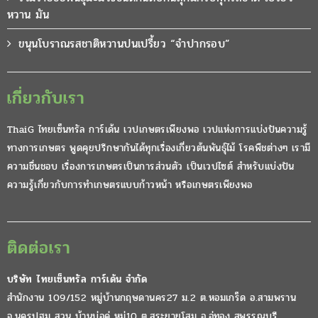
หวาน มัน
ขนุนโบราณรสชาติหวานปนเปรี้ยว “จำปากรอบ”
เกี่ยวกับเรา
ThaiG ไทยเซ็นทรัล การ์เด้น เวปเกษตรเพียงพอ เวปแห่งการแบ่งปันความรู้
ทางการเกษตร พูดคุยปรึกษากันได้ทุกเรื่องเกี่ยวต้นพันธุ์ไม้ โรคพืชต่างๆ เรามี
ความชื่นชอบ เรื่องการเกษตรเป็นการส่วนตัว เป็นเวปไซต์ สำหรับแบ่งปัน
ความรู้เกี่ยวกับการทำเกษตรแบบก้าวหน้า หรือเกษตรเพียงพอ
ติดต่อเรา
บริษัท ไทยเซ็นทรัล การ์เด้น จำกัด
สำนักงาน 109/152 หมู่บ้านกฤษดานคร27 ม.2 ต.หอมเกร็ด อ.สามพราน
จ.นครปฐม สวน บ้านบ่อคู่ หมู่10 ต.สระยายโสม อ.อู่ทอง สุพรรณบุรี