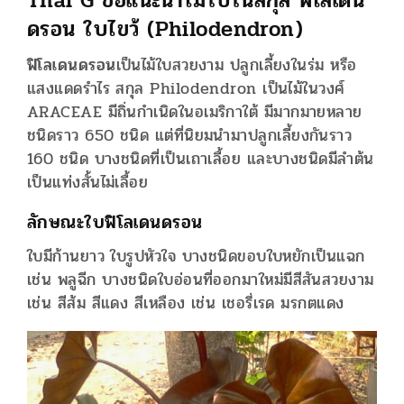
Thai G
ขอแนะนำไม้ใบในสกุล
ฟิโลเดน
ดรอน ใบไขว้ (Philodendron)
ฟิโลเดนดรอน
เป็นไม้ใบสวยงาม ปลูกเลี้ยงในร่ม หรือ
แสงแดดรำไร สกุล Philodendron เป็นไม้ในวงศ์
ARACEAE มีถิ่นกำเนิดในอเมริกาใต้ มีมากมายหลาย
ชนิดราว 650 ชนิด แต่ที่นิยมนำมาปลูกเลี้ยงกันราว
160 ชนิด บางชนิดที่เป็นเถาเลื้อย และบางชนิดมีลำต้น
เป็นแท่งสั้นไม่เลื้อย
ลักษณะใบฟิโลเดนดรอน
ใบมีก้านยาว ใบรูปหัวใจ บางชนิดขอบใบหยักเป็นแฉก
เช่น พลูฉีก บางชนิดใบอ่อนที่ออกมาใหม่มีสีสันสวยงาม
เช่น สีส้ม สีแดง สีเหลือง เช่น เชอรี่เรด มรกตแดง