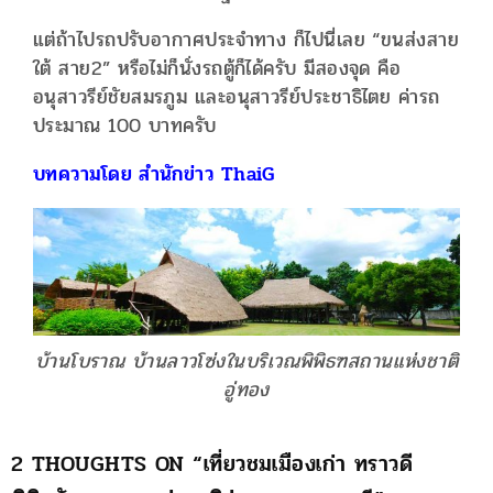
แต่ถ้าไปรถปรับอากาศประจำทาง ก็ไปนี่เลย “ขนส่งสาย
ใต้ สาย2” หรือไม่ก็นั่งรถตู้ก็ได้ครับ มีสองจุด คือ
อนุสาวรีย์ชัยสมรภูม และอนุสาวรีย์ประชาธิไตย ค่ารถ
ประมาณ 100 บาทครับ
บทความโดย สำนักข่าว ThaiG
บ้านโบราณ บ้านลาวโซ่งในบริเวณพิพิธฑสถานแห่งชาติ
อู่ทอง
2 THOUGHTS ON “
เที่ยวชมเมืองเก่า ทราวดี