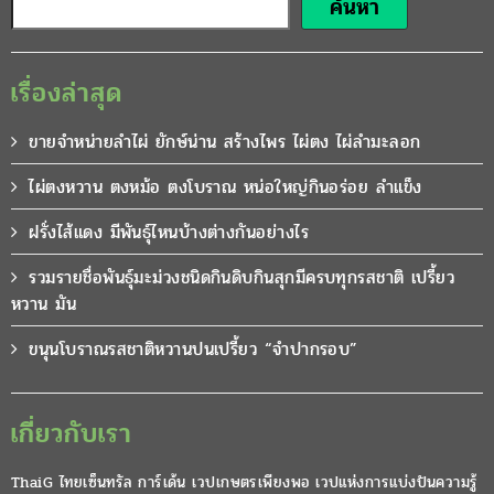
ค้นหา
เรื่องล่าสุด
ขายจำหน่ายลำไผ่ ยักษ์น่าน สร้างไพร ไผ่ตง ไผ่ลำมะลอก
ไผ่ตงหวาน ตงหม้อ ตงโบราณ หน่อใหญ่กินอร่อย ลำแข็ง
ฝรั่งไส้แดง มีพันธุ์ไหนบ้างต่างกันอย่างไร
รวมรายชื่อพันธุ์มะม่วงชนิดกินดิบกินสุกมีครบทุกรสชาติ เปรี้ยว
หวาน มัน
ขนุนโบราณรสชาติหวานปนเปรี้ยว “จำปากรอบ”
เกี่ยวกับเรา
ThaiG ไทยเซ็นทรัล การ์เด้น เวปเกษตรเพียงพอ เวปแห่งการแบ่งปันความรู้