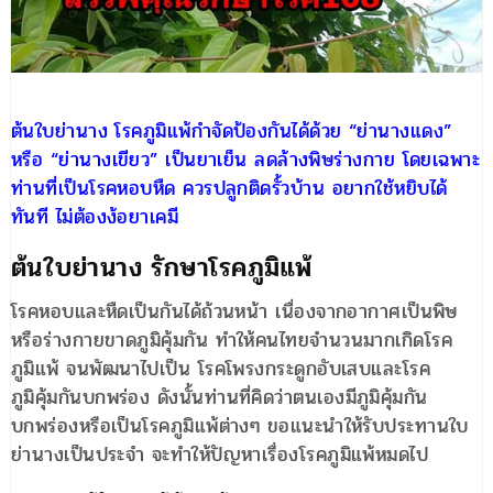
ต้นใบย่านาง โรคภูมิแพ้กำจัดป้องกันได้ด้วย “ย่านางแดง”
หรือ “ย่านางเขียว” เป็นยาเย็น ลดล้างพิษร่างกาย โดยเฉพาะ
ท่านที่เป็นโรคหอบหืด ควรปลูกติดรั้วบ้าน อยากใช้หยิบได้
ทันที ไม่ต้องง้อยาเคมี
ต้นใบย่านาง รักษาโรคภูมิแพ้
โรคหอบและหืดเป็นกันได้ถ้วนหน้า เนื่องจากอากาศเป็นพิษ
หรือร่างกายขาดภูมิคุ้มกัน ทำให้คนไทยจำนวนมากเกิดโรค
ภูมิแพ้ จนพัฒนาไปเป็น โรคโพรงกระดูกอับเสบและโรค
ภูมิคุ้มกันบกพร่อง ดังนั้นท่านที่คิดว่าตนเองมีภูมิคุ้มกัน
บกพร่องหรือเป็นโรคภูมิแพ้ต่างๆ ขอแนะนำให้รับประทานใบ
ย่านางเป็นประจำ จะทำให้ปัญหาเรื่องโรคภูมิแพ้หมดไป