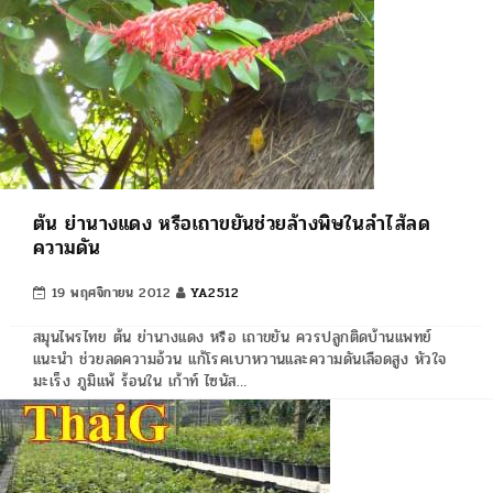
ต้น ย่านางแดง หรือเถาขยันช่วยล้างพิษในลำไส้ลด
ความดัน
19 พฤศจิกายน 2012
YA2512
สมุนไพรไทย ต้น ย่านางแดง หรือ เถาขยัน ควรปลูกติดบ้านแพทย์
แนะนำ ช่วยลดความอ้วน แก้โรคเบาหวานและความดันเลือดสูง หัวใจ
มะเร็ง ภูมิแพ้ ร้อนใน เก้าท์ ไซนัส…