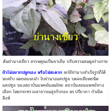
ต้นย่านางเขียว สรรพคุณเป็นยาเย็น ปรับความสมดุลร่างกาย
ถ้าไม่อยากปลูกเอง หรือไม่สะดวก
จะใช้ย่านางสำเร็จรูปก็ได้
นะครับ ผมขอแนะนำ ใบย่านางแคปซูล บดละเอียดชนิด
แคปซุล ของสถาบันแพทย์แผนไทย สถาบันสอนแพทย์ทาง
เลือก โดยกระทรวงสาธารณสุขรับรอง ดร.ปรียาภา กำเนิด
สิงห์