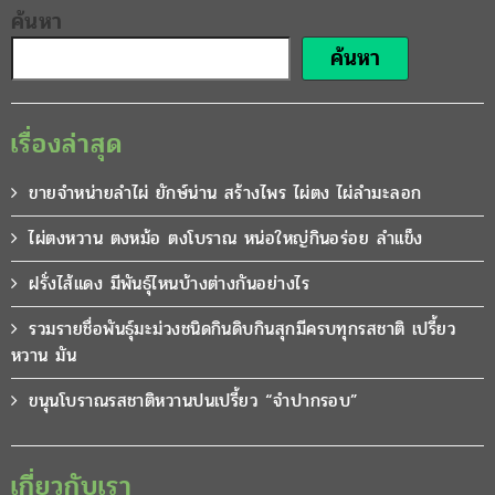
ค้นหา
ค้นหา
เรื่องล่าสุด
ขายจำหน่ายลำไผ่ ยักษ์น่าน สร้างไพร ไผ่ตง ไผ่ลำมะลอก
ไผ่ตงหวาน ตงหม้อ ตงโบราณ หน่อใหญ่กินอร่อย ลำแข็ง
ฝรั่งไส้แดง มีพันธุ์ไหนบ้างต่างกันอย่างไร
รวมรายชื่อพันธุ์มะม่วงชนิดกินดิบกินสุกมีครบทุกรสชาติ เปรี้ยว
หวาน มัน
ขนุนโบราณรสชาติหวานปนเปรี้ยว “จำปากรอบ”
เกี่ยวกับเรา