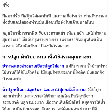
ฝรั่ง
กินยาฝรั่ง กินปุ๊บได้ผลทันที
แต่ท่านเชื่อไหมว่า ท่านกินนานๆ
ทั้งตับและไตของท่านมันเสื่อมหรือพังไปแล้วขนาดไหน
สมุนไพรที่มาจากพืช รับประทานแล้ว เห็นผลช้า
แต่ไม่ทำลาย
สุขภาพเรา มีแต่บำรุงร่างกายเรา เพราะเรากินสมุนไพรเป็น
อาหาร ได้โบนัสเป็นยาป้องกันโรคต่างๆ
การปลูก ต้นใบย่านาง เพื่อใช้สรรพคุณทางยา
ย่านางแดงย่างนางเขียวปลูกไม่ยาก
แค่ทิ่มๆ ตามรั้วบ้านท่าน
ไม่นานก็ได้ใช้แล้วครับ ไม้สมุนไพรประเภทนี้ยิ่งตัด ยิ่งแตกกิ่ง
ก้านและใบ
ถ้าปลูกเป็นยาสมุนไพร ไม่ควรใส่ปุ๋ยเคมีเด็ดขาด
ให้ใช้ปุ๋ย
คอกเท่านั้น เพราะเราจะได้ตัวยาสมุนไพรที่บริสุทธิ์จาก
ธรรมชาติ ปลูกระยะแรก เมื่อรากเดินดีเมื่อไหร่ หยุดการให้น้ำ
ให้เขาหากินปุ๋ยธรรมชาติเอง เราจะได้สมุนไพรย่านางที่มี