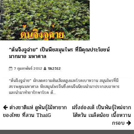
“ต้นจิงจูฉ่าย” เป็นพืชสมุนไพร ที่มีคุณประโยชน์
มากมาย มหาศาล
7 กุมภาพันธ์ 2012
YA2512
“ต้นจิงจูฉ่าย” ผักลดความดันเลือดสูงและโรคเบาหวาน สมุนไพรที่มี
สรรพคุณมหาศาล พืชสมุนไพรจีนซึ่งคนจีนนิยมนำมาประกอบอาหาร
และนำมาทำยารักษาโรค ต้…
นำทาง
ต่างชาติแห่ ดูพันธุ์ไม้หายาก
ฝรั่งฮ่องเต้ เป็นพันธุ์ใหม่จาก
ของไทย ที่สวน ThaiG
ไต้หวัน เมล็ดน้อย เนื้อหวาน
กรอบ