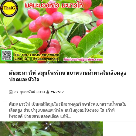
ต้นมะนาวโห่ สมุนไพรรักษาเบาหวานน้ำตาลในเลือดสูง
ปอดและหัวใจ
27 กุมภาพันธ์ 2013
YA2512
ต้นมะนาวโห่ เป็นผลไม้สมุนไพรมีสรรพคุณรักษาโรคเบาหวานน้ำตาลใน
เลือดสูง ช่วยบำรุงปอดและหัวใจ มะเร็งถุงลมโป่งพอง ไต เก๊าท์
ไทรอยด์ ช่วยขยายหลอดเลือด แก้ท้…