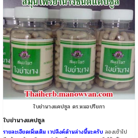
ใบย่านางแคปซูล ดร.หมอปรียภา
ใบย่านางแคปซูล
รายละเอียดเพิ่มเติม เวปลิงค์ด้านล่างนี้นะครับ
ลองเข้าไป