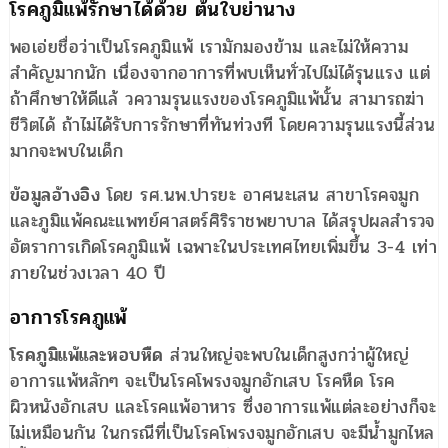
โรคภูมิแพ้รักษาได้ด้วย ต้นใบย่านาง
พอเอ่ยชื่อว่าเป็นโรคภูมิแพ้ เรามักมองข้าม และไม่ให้ความ
สำคัญมากนัก เนื่องจากอาการที่พบเห็นทั่วไปไม่ได้รุนแรง แต่
ถ้าศึกษาให้ดีแล้ วความรุนแรงของโรคภูมิแพ้นั้น สามารถฆ่า
ชีวิตได้ ถ้าไม่ได้รับการรักษาที่ทันท่วงที โดยความรุนแรงนี้ส่วน
มากจะพบในเด็ก
ข้อมูลอ้างอิง
โดย รศ.นพ.ปารยะ อาศนะเสน สาขาโรคจมูก
และภูมิแพ้คณะแพทย์ศาสตร์ศิริราชพยาบาล ได้สรุปผลสำรวจ
อัตราการเกิดโรคภูมิแพ้ เฉพาะในประเทศไทยเพิ่มขึ้น 3-4 เท่า
ภายในช่วงเวลา 40 ปี
อาการโรคภูแพ้
โรคภูมิแพ้และหอบหืด
ส่วนใหญ่จะพบในเด็กสูงกว่าผู้ใหญ่
อาการแพ้หลักๆ จะเป็นโรคโพรงจมูกอักเสบ โรคหืด โรค
ผิวหนังอักเสบ และโรคแพ้อาหาร ซึ่งอาการแพ้แต่ละอย่างก็จะ
ไม่เหมือนกัน ในกรณีที่เป็นโรคโพรงจมูกอักเสบ จะมีน้ำมูกไหล