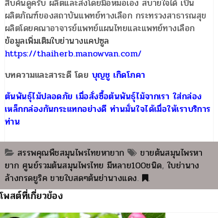
สืบค้นดูครับ ผลิตและส่งโดยมือหมอเอง สบายใจได้ เป็น
ผลิตภัณฑ์ของสถาบันแพทย์ทางเลือก กระทรวงสาธารณสุข
ผลิตโดยคณาอาจารย์แพทย์แผนไทยและแพทย์ทางเลือก
ข้อมูลเพิ่มเติมใบย่านางแคปซูล
https://thaiherb.manowvan.com/
บทความและสาระดี โดย
บุญชู เกิดโภคา
ต้นพันธุ์ไม้ปลอดภัย เมื่อสั่งซื้อต้นพันธุ์ไม้จากเรา ใส่กล่อง
เหล็กกล่องกันกระแทกอย่างดี ท่านมั่นใจได้เมื่อให้เราบริการ
ท่าน
สรรพคุณพืชสมุนไพรไทยหายาก
ขายต้นสมุนไพรหา
ยาก ศูนย์รวมต้นสมุนไพรไทย มีหลาย100ชนิด
,
ใบย่านาง
ล้างกรดยูริค ขายใบสดๆต้นย่านางแดง
.
.
โพสต์ที่เกี่ยวข้อง