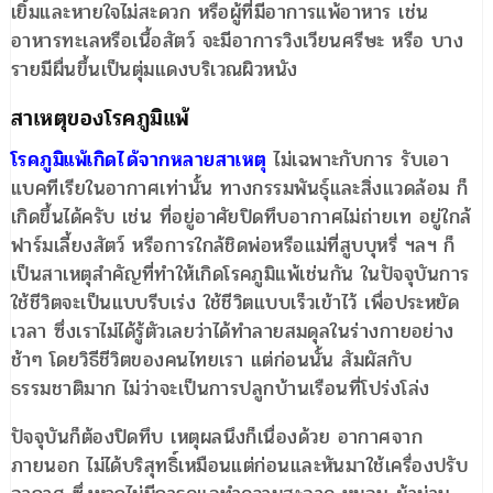
เยิ้มและหายใจไม่สะดวก หรือผู้ที่มีอาการแพ้อาหาร เช่น
อาหารทะเลหรือเนื้อสัตว์ จะมีอาการวิงเวียนศรีษะ หรือ บาง
รายมีผื่นขึ้นเป็นตุ่มแดงบริเวณผิวหนัง
สาเหตุของโรคภูมิแพ้
โรคภูมิแพ้เกิดได้จากหลายสาเหตุ
ไม่เฉพาะกับการ รับเอา
แบคทีเรียในอากาศเท่านั้น ทางกรรมพันธุ์และสิ่งแวดล้อม ก็
เกิดขึ้นได้ครับ เช่น ที่อยู่อาศัยปิดทึบอากาศไม่ถ่ายเท อยู่ใกล้
ฟาร์มเลี้ยงสัตว์ หรือการใกล้ชิดพ่อหรือแม่ที่สูบบุหรี่ ฯลฯ ก็
เป็นสาเหตุสำคัญที่ทำให้เกิดโรคภูมิแพ้เช่นกัน ในปัจจุบันการ
ใช้ชีวิตจะเป็นแบบรีบเร่ง ใช้ชีวิตแบบเร็วเข้าไว้ เพื่อประหยัด
เวลา ซึ่งเราไม่ได้รู้ตัวเลยว่าได้ทำลายสมดุลในร่างกายอย่าง
ช้าๆ โดยวิธีชีวิตของคนไทยเรา แต่ก่อนนั้น สัมผัสกับ
ธรรมชาติมาก ไม่ว่าจะเป็นการปลูกบ้านเรือนที่โปร่งโล่ง
ปัจจุบันก็ต้องปิดทึบ เหตุผลนึงก็เนื่องด้วย อากาศจาก
ภายนอก ไม่ได้บริสุทธิ์เหมือนแต่ก่อนและหันมาใช้เครื่องปรับ