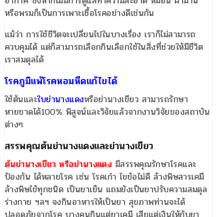
อากาศ ซึ่งหากไม่มีการดูแลทำความสะอาด หมอน ผ้าม่าน
หรือพรมก็เป็นการเพาะเชื้อโรคอย่างดีเช่นกัน
แม้ว่า การใช้ชีวิตจะเปลี่ยนไปในบางเรื่อง เราก็ไม่สามารถ
ควบคุมได้ แต่ก็สามารถเลือกกินเลือกใช้ในสิ่งที่ช่วยให้มีชีวิต
เราสมดุลได้
โรคภูมิแพ้โรคหอมหืดแก้ไขได้
ใช้ต้นและ
ใบย่านางแดง
หรือย่านางเขียว สามารถรักษา
หายขาดได้100% พิสูจน์และวิจัยแล้วจากงานวิจัยของสถาบัน
ต่างๆ
สรรพคุณต้นย่านางแดงและย่านางเขียว
ต้นย่านางเขียว หรือย่านางแดง
มีสรรพคุณรักษาโรคและ
ป้องกัน ได้หลายโรค เช่น โรคเก๋า ไขข้อไม่ดี ล้างพิษสารเคมี
ล้างพิษไข้ทุกชนิด เป็นยาเย็น แถมยังเป็นยาปรับความสมดุล
ร่างกาย ฯลฯ จงกินอาหารให้เป็นยา สุขภาพท่านจะได้
ปลอดภัยจากโรค บางคนกินแต่ยาเคมี เสียแต่เงินให้กับยา