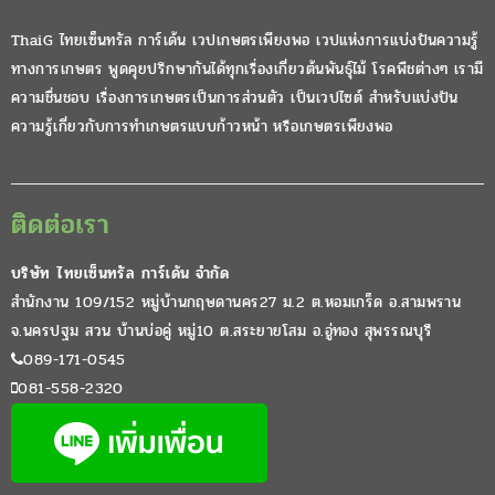
ThaiG ไทยเซ็นทรัล การ์เด้น เวปเกษตรเพียงพอ เวปแห่งการแบ่งปันความรู้
ทางการเกษตร พูดคุยปรึกษากันได้ทุกเรื่องเกี่ยวต้นพันธุ์ไม้ โรคพืชต่างๆ เรามี
ความชื่นชอบ เรื่องการเกษตรเป็นการส่วนตัว เป็นเวปไซต์ สำหรับแบ่งปัน
ความรู้เกี่ยวกับการทำเกษตรแบบก้าวหน้า หรือเกษตรเพียงพอ
ติดต่อเรา
บริษัท ไทยเซ็นทรัล การ์เด้น จำกัด
สำนักงาน 109/152 หมู่บ้านกฤษดานคร27 ม.2 ต.หอมเกร็ด อ.สามพราน
จ.นครปฐม สวน บ้านบ่อคู่ หมู่10 ต.สระยายโสม อ.อู่ทอง สุพรรณบุรี
089-171-0545
081-558-2320