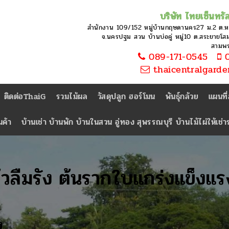
บริษัท ไทยเซ็นทรัล
สำนักงาน 109/152 หมู่บ้านกฤษดานคร27 ม.2 ต.
จ.นครปฐม สวน บ้านบ่อคู่ หมู่10 ต.สระยายโสม 
สามพ
089-171-0545
0
thaicentralgard
ติดต่อThaiG
รวมไม้ผล
วัสดุปลูก ฮอร์โมน
พันธุ์กล้วย
แผนที
นค้า
บ้านเช่า บ้านพัก บ้านในสวน อู่ทอง สุพรรณบุรี บ้านไม้ไผ่ให้เช่
้วลืมรัง ต้นรากใบแกร่งแข็งแร
ง