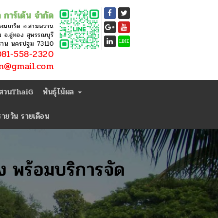
 การ์เด้น จำกัด
หอมเกร็ด อ.สามพราน
อ.อู่ทอง สุพรรณบุรี
LINE
ราน นครปฐม 73110
81-558-2320
en@gmail.com
่สวนThaiG
พันธุ์ไม้ผล
ารายวัน รายเดือน
ง พร้อมบริการจัด