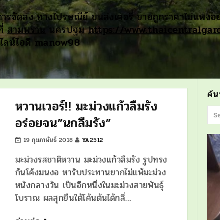
ารจัดส่ง ทางไปรษณีย์ ขนส่งเคอรี่ ขายถูกราคาไม่แพงอย่
ี่
สามพราน
นครปฐม
https://www.thaicentralga
 ไลน์ไอดี manow98
ค้
หวานเวอร์!! มะม่วงแก้วลืมรัง
อร่อยจน”นกลืมรัง”
19 กุมภาพันธ์ 2018
YA2512
มะม่วงรสชาติหวาน มะม่วงแก้วลืมรัง รูปทรง
ก้นโค้งมนงอ หารับประทานยากไม่แพ้มะม่วง
หนังกลางวัน เป็นอีกหนึ่งในมะม่วงสายพันธุ์
โบราณ ผลสุกยืนใต้โค้นต้นได้กลิ่…