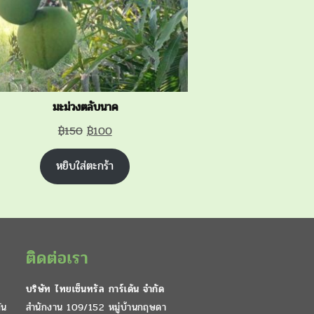
มะม่วงตลับนาค
Original
Current
฿
150
฿
100
price
price
หยิบใส่ตะกร้า
was:
is:
฿150.
฿100.
ติดต่อเรา
บริษัท ไทยเซ็นทรัล การ์เด้น จำกัด
ัน
สำนักงาน 109/152 หมู่บ้านกฤษดา