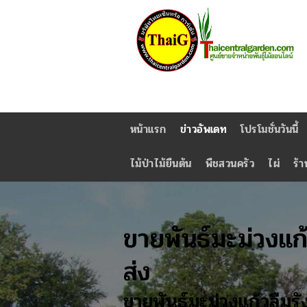
หน้าแรก
ข่าวอัพเดท
โปรโมชั่นวันนี้
ไม้ป่าไม้ยืนต้น
พืชสวนครัว
ไผ่
ร้า
ขายพันธ์มะม่วงแก
ส่ง
ขายพันธ์มะม่วงแก้วลืมรั