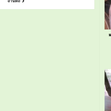
อ่านต่อ
ม