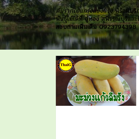
ต้นรากใบแกร่งแข็งแรง
พร้อมบริก
พันธุ์ไม้ได้ที่
อู่ทอง
สุพรรณบุรีและท
สอบถามเพิ่มเติม 0923794398