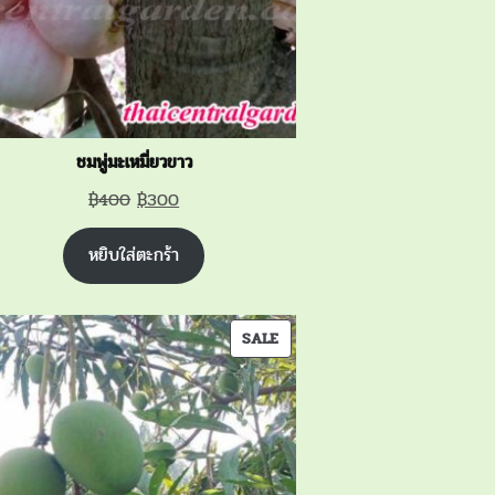
ชมพู่มะเหมี่ยวขาว
Original
Current
฿
400
฿
300
price
price
หยิบใส่ตะกร้า
was:
is:
฿400.
฿300.
PRODUCT
SALE
ON
SALE