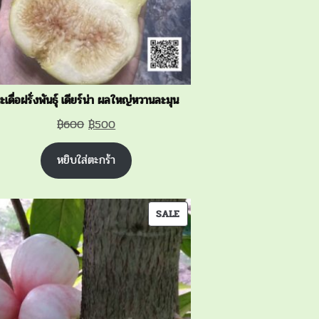
ะเดื่อฝรั่งพันธุ์ เดียร์น่า ผลใหญ่หวานละมุน
Original
Current
฿
600
฿
500
price
price
หยิบใส่ตะกร้า
was:
is:
฿600.
฿500.
PRODUCT
SALE
ON
SALE