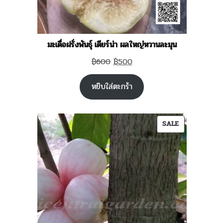
มะเดื่อฝรั่งพันธุ์ เดียร์น่า ผลใหญ่หวานละมุน
Original
Current
฿
600
฿
500
price
price
หยิบใส่ตะกร้า
was:
is:
฿600.
฿500.
PRODUCT
SALE
ON
SALE