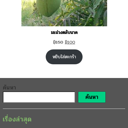
มะม่วงตลับนาค
Original
Current
฿
150
฿
100
price
price
หยิบใส่ตะกร้า
was:
is:
฿150.
฿100.
ค้นหา
ค้นหา
เรื่องล่าสุด