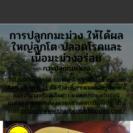
การปลูกกมะม่วง ให้ได้ผล
ใหญ่ลูกโต ปลอดโรคและ
เนื้อมะม่วงอร่อย
การปลูกกมะม่วง
ให้ได้ผลใหญ่ลูกโต ปลอดโรคและเนื้อมะม่วงอร่อย
สิ่งแรกที่ควรระวัง คือ
โรคเชื้อรา
แมลงศัตรูพืช เช่น
แมลงวีขาว
หรือเพลียขาว แมลงปากดูดใบอ่อน
มะม่วง เกษตรกรต้องคอยตรวจสอบแปลงปลูกเป็น
ระยะ
https://www.thaicentralgarden.com/