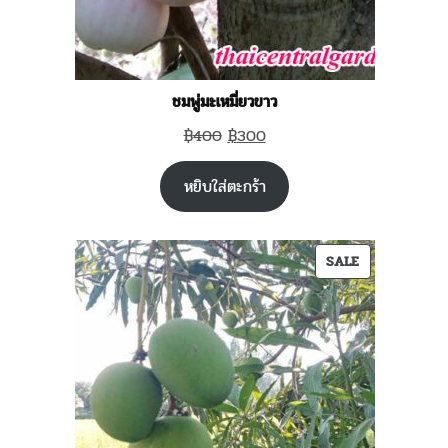
ชมพู่มะเหมี่ยวขาว
Original
Current
฿
400
฿
300
price
price
หยิบใส่ตะกร้า
was:
is:
฿400.
฿300.
PRODUCT
SALE
ON
SALE