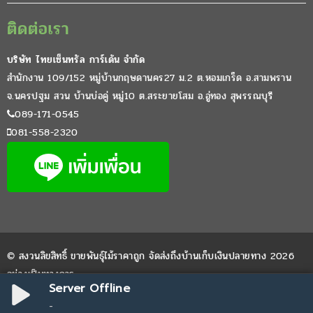
ติดต่อเรา
บริษัท ไทยเซ็นทรัล การ์เด้น จำกัด
สำนักงาน 109/152 หมู่บ้านกฤษดานคร27 ม.2 ต.หอมเกร็ด อ.สามพราน
จ.นครปฐม สวน บ้านบ่อคู่ หมู่10 ต.สระยายโสม อ.อู่ทอง สุพรรณบุรี
089-171-0545
081-558-2320
© สงวนลิขสิทธิ์ ขายพันธุ์ไม้ราคาถูก จัดส่งถึงบ้านเก็บเงินปลายทาง 2026
อย่างเป็นทางการ
Server Offline
Website by
WPDevThai
-