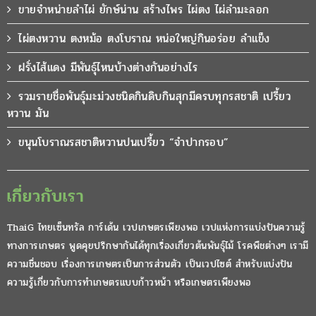
ขายจำหน่ายลำไผ่ ยักษ์น่าน สร้างไพร ไผ่ตง ไผ่ลำมะลอก
ไผ่ตงหวาน ตงหม้อ ตงโบราณ หน่อใหญ่กินอร่อย ลำแข็ง
ฝรั่งไส้แดง มีพันธุ์ไหนบ้างต่างกันอย่างไร
รวมรายชื่อพันธุ์มะม่วงชนิดกินดิบกินสุกมีครบทุกรสชาติ เปรี้ยว
หวาน มัน
ขนุนโบราณรสชาติหวานปนเปรี้ยว “จำปากรอบ”
เกี่ยวกับเรา
ThaiG ไทยเซ็นทรัล การ์เด้น เวปเกษตรเพียงพอ เวปแห่งการแบ่งปันความรู้
ทางการเกษตร พูดคุยปรึกษากันได้ทุกเรื่องเกี่ยวต้นพันธุ์ไม้ โรคพืชต่างๆ เรามี
ความชื่นชอบ เรื่องการเกษตรเป็นการส่วนตัว เป็นเวปไซต์ สำหรับแบ่งปัน
ความรู้เกี่ยวกับการทำเกษตรแบบก้าวหน้า หรือเกษตรเพียงพอ