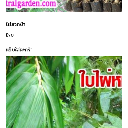
ไผ่ลวกป่า
฿
70
หยิบใส่ตะกร้า