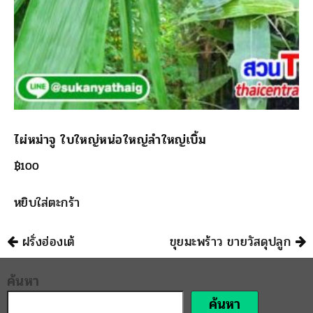
ไผ่หม่าจู ใบใหญ่หน่อใหญ่ลำใหญ่เบิ้ม
฿
100
หยิบใส่ตะกร้า
นำทาง
ฝรั่งฮ่องเต้
ขุยมะพร้าว ขายวัสดุปลูก
ค้นหา
ค้นหา