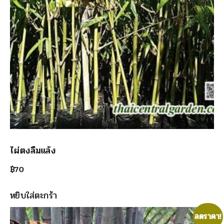
ไผ่ตงลืมแล้ง
฿
70
หยิบใส่ตะกร้า
ลดราคา!