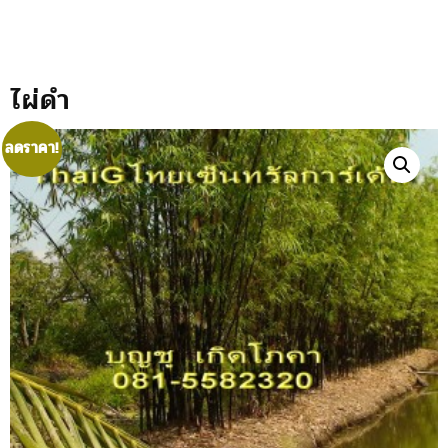
ไผ่ดำ
ลดราคา!