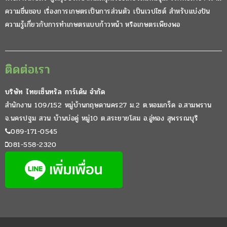
ความชื่นชอบ เรื่องการเกษตรเป็นการส่วนตัว เป็นเวปไซต์ สำหรับแบ่งปัน
ความรู้เกี่ยวกับการทำเกษตรแบบก้าวหน้า หรือเกษตรเพียงพอ
ติดต่อเรา
บริษัท ไทยเซ็นทรัล การ์เด้น จำกัด
สำนักงาน 109/152 หมู่บ้านกฤษดานคร27 ม.2 ต.หอมเกร็ด อ.สามพราน
จ.นครปฐม สวน บ้านบ่อคู่ หมู่10 ต.สระยายโสม อ.อู่ทอง สุพรรณบุรี
089-171-0545
081-558-2320