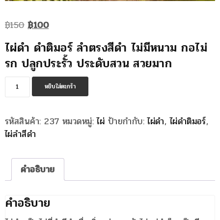
Original
Current
฿
150
฿
100
price
price
ไผ่ดำ ดำติมอร์ ลำตรงสีดำ ไม่มีหนาม กอไม่
was:
is:
รก ปลูกประรั้ว ประดับสวน สวยมาก
฿150.
฿100.
จำนวน
หยิบใส่ตะกร้า
ไผ่
ดำ
รหัสสินค้า:
237
หมวดหมู่:
ไผ่
ป้ายกำกับ:
ไผ่ดำ
,
ไผ่ดำติมอร์
,
ชิ้น
ไผ่ลำสีดำ
คำอธิบาย
คำอธิบาย