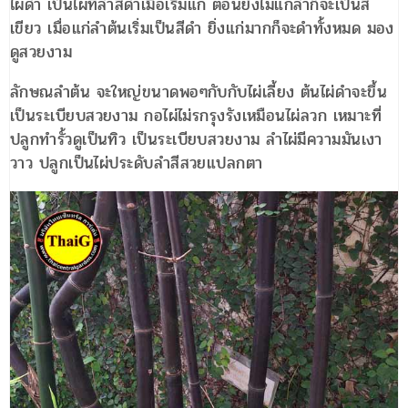
ไผ่ดำ เป็นไผ่ที่ลำสีดำเมื่อเริ่มแก่ ตอนยังไม่แก่ลำก็จะเป็นสี
เขียว เมื่อแก่ลำต้นเริ่มเป็นสีดำ ยิ่งแก่มากก็จะดำทั้งหมด มอง
ดูสวยงาม
ลักษณลำต้น จะใหญ่ขนาดพอๆกับกับไผ่เลี้ยง ต้นไผ่ดำจะขึ้น
เป็นระเบียบสวยงาม กอไผ่ไม่รกรุงรังเหมือนไผ่ลวก เหมาะที่
ปลูกทำรั้วดูเป็นทิว เป็นระเบียบสวยงาม ลำไผ่มีความมันเงา
วาว ปลูกเป็นไผ่ประดับลำสีสวยแปลกตา