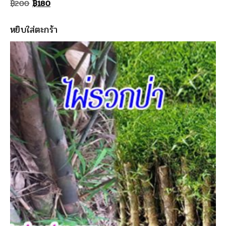
Original
Current
฿
200
฿
180
price
price
หยิบใส่ตะกร้า
was:
is:
฿200.
฿180.