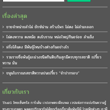
เรื่องล่าสุด
ขายจำหน่ายลำไผ่ ยักษ์น่าน สร้างไพร ไผ่ตง ไผ่ลำมะลอก
ไผ่ตงหวาน ตงหม้อ ตงโบราณ หน่อใหญ่กินอร่อย ลำแข็ง
ฝรั่งไส้แดง มีพันธุ์ไหนบ้างต่างกันอย่างไร
รวมรายชื่อพันธุ์มะม่วงชนิดกินดิบกินสุกมีครบทุกรสชาติ เปรี้ยว
หวาน มัน
ขนุนโบราณรสชาติหวานปนเปรี้ยว “จำปากรอบ”
เกี่ยวกับเรา
ThaiG ไทยเซ็นทรัล การ์เด้น เวปเกษตรเพียงพอ เวปแห่งการแบ่งปันความรู้
ทางการเกษตร พูดคุยปรึกษากันได้ทุกเรื่องเกี่ยวต้นพันธุ์ไม้ โรคพืชต่างๆ เรามี