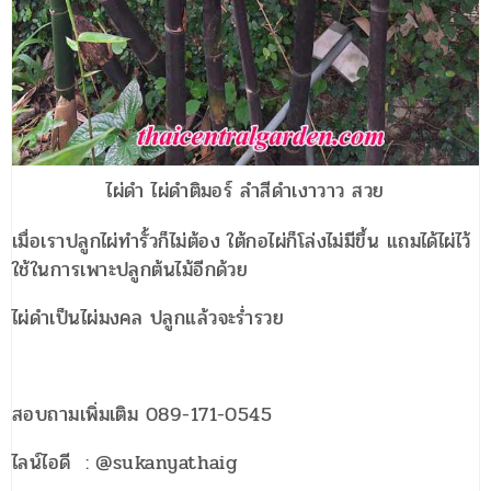
ไผ่ดำ ไผ่ดำติมอร์ ลำสีดำเงาวาว สวย
เมื่อเราปลูกไผ่ทำรั้วก็ไม่ต้อง ใต้กอไผ่ก็โล่งไม่มีขึ้น แถมได้ไผ่ไว้
ใช้ในการเพาะปลูกต้นไม้อีกด้วย
ไผ่ดำเป็นไผ่มงคล ปลูกแล้วจะร่ำรวย
สอบถามเพิ่มเติม 089-171-0545
ไลน์ไอดี : @sukanyathaig