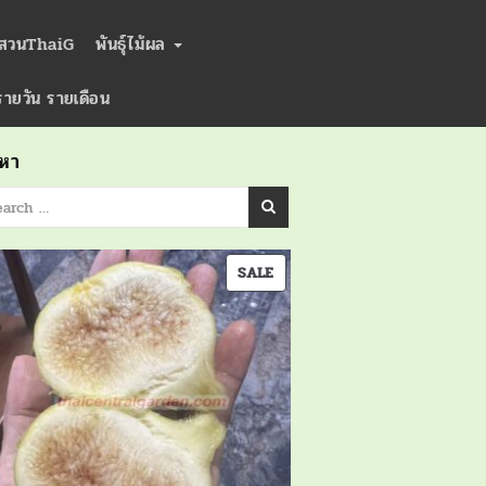
่สวนThaiG
พันธุ์ไม้ผล
ารายวัน รายเดือน
นหา
PRODUCT
SALE
ON
SALE