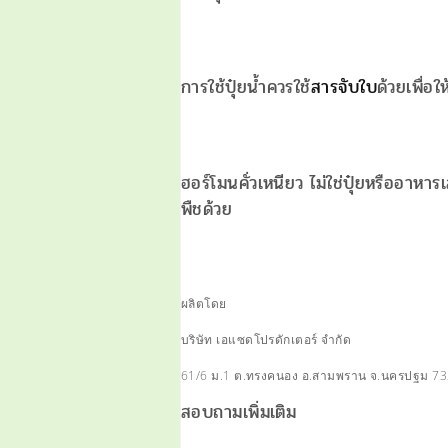
การใช้ปุ๋ยน้ำควรใช้
สารจับใบ
ด้วยเพื่
ฮอร์โมนคั่วเหนียว ไม่ใช่ปุ๋ยหรืออาหาร
พืชด้วย
ผลิตโดย
บริษัท เอแซดโปรดักเตอร์ จำกัด
61/6 ม.1 ต.ทรงคนอง อ.สามพราน จ.นครปฐม 7
สอบถามเพิ่มเติม