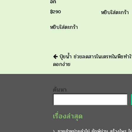
อก
หยิบใส่ตะกร้า
฿
290
หยิบใส่ตะกร้า
นำทาง
ปุ๋ยน้ำ ช่วยลดสารไนเตรทในพืชทำให
ดอกง่าย
ค้นหา
เรื่องล่าสุด
ขายจำหน่ายลำไผ่ ยักษ์น่าน สร้างไพร ไ