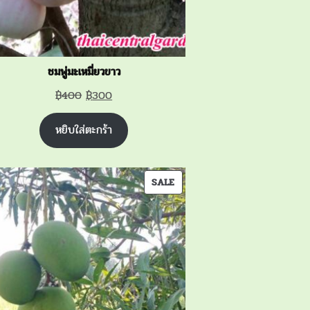
ชมพู่มะเหมี่ยวขาว
Original
Current
฿
400
฿
300
price
price
หยิบใส่ตะกร้า
was:
is:
฿400.
฿300.
PRODUCT
SALE
ON
SALE