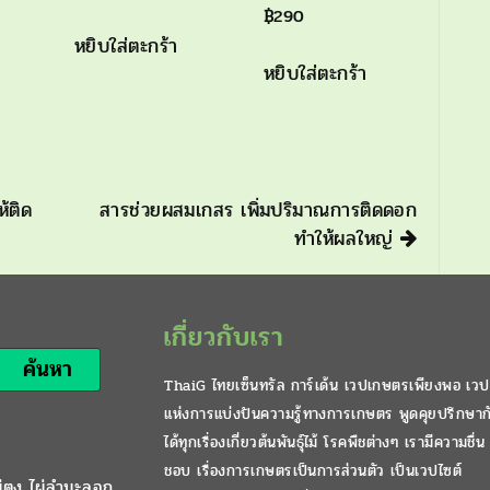
฿
290
หยิบใส่ตะกร้า
หยิบใส่ตะกร้า
้ติด
สารช่วยผสมเกสร เพิ่มปริมาณการติดดอก
ทำให้ผลใหญ่
เกี่ยวกับเรา
ค้นหา
ThaiG ไทยเซ็นทรัล การ์เด้น เวปเกษตรเพียงพอ เวป
แห่งการแบ่งปันความรู้ทางการเกษตร พูดคุยปรึกษาก
ได้ทุกเรื่องเกี่ยวต้นพันธุ์ไม้ โรคพืชต่างๆ เรามีความชื่น
ชอบ เรื่องการเกษตรเป็นการส่วนตัว เป็นเวปไซต์
ผ่ตง ไผ่ลำมะลอก