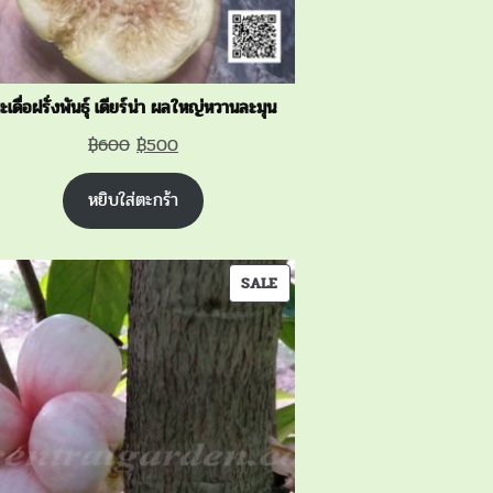
ะเดื่อฝรั่งพันธุ์ เดียร์น่า ผลใหญ่หวานละมุน
Original
Current
฿
600
฿
500
price
price
หยิบใส่ตะกร้า
was:
is:
฿600.
฿500.
PRODUCT
SALE
ON
SALE