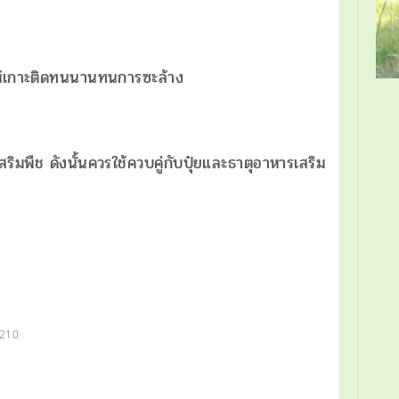
อให้เกาะติดทนนานทนการซะล้าง
เสริมพืช ดังนั้นควรใช้ควบคู่กับปุ๋ยและธาตุอาหารเสริม
3210