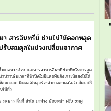
หลุด
ร่วง
ของ
ดอก
ม
และ
ียว สารอินทรีย์ ช่วยไม่ให้ดอกหลุด
ผล
ชิ้น
ี ปรับสมดุลในช่วงเปลี่ยนอากาศ
น้ำตาลทางด่วน และสารอาหารอื่นๆที่ช่วยพืชในการดูด
ปรวนในเวลาที่ฟ้าปิดไม่มีแดดพืชสังเคระห์แสงไม่ได้
ห้ออกดอก ติดผลไม่หลุดร่วงง่าย ดอกผลโตไว อัตราใช้
ให้ทั่ว
่น มะนาว ลิ้นจี่ ลำไย มะม่วง น้อยหน่า ฝรั่ง ชมพู่