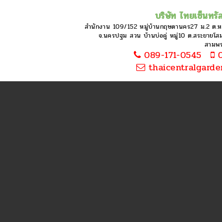
บริษัท ไทยเซ็นทรัล
สำนักงาน 109/152 หมู่บ้านกฤษดานคร27 ม.2 ต.
จ.นครปฐม สวน บ้านบ่อคู่ หมู่10 ต.สระยายโสม 
สามพ
089-171-0545
0
thaicentralgard