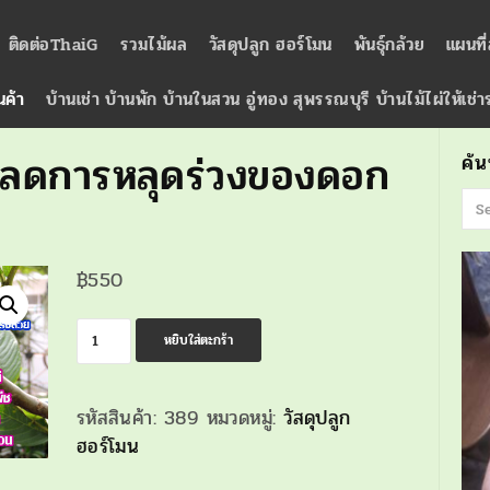
ติดต่อThaiG
รวมไม้ผล
วัสดุปลูก ฮอร์โมน
พันธุ์กล้วย
แผนที
นค้า
บ้านเช่า บ้านพัก บ้านในสวน อู่ทอง สุพรรณบุรี บ้านไม้ไผ่ให้เช่
ยว ลดการหลุดร่วงของดอก
ค้
฿
550
จำนวน
หยิบใส่ตะกร้า
ฮอร์โมน
ขั้ว
รหัสสินค้า:
389
หมวดหมู่:
วัสดุปลูก
เหนียว
ฮอร์โมน
ลด
การ