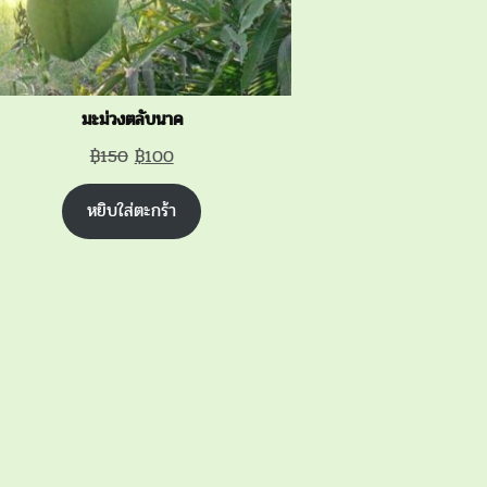
มะม่วงตลับนาค
Original
Current
฿
150
฿
100
price
price
หยิบใส่ตะกร้า
was:
is:
฿150.
฿100.