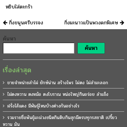
หยิบใส่ตะกร้า
นำทาง
กิ่งขนุนศรีบรรจง
กิ่งมะนาวแป้นพวงดกพิเศษ
ค้นหา
ค้นหา
เรื่องล่าสุด
ขายจำหน่ายลำไผ่ ยักษ์น่าน สร้างไพร ไผ่ตง ไผ่ลำมะลอก
ไผ่ตงหวาน ตงหม้อ ตงโบราณ หน่อใหญ่กินอร่อย ลำแข็ง
ฝรั่งไส้แดง มีพันธุ์ไหนบ้างต่างกันอย่างไร
รวมรายชื่อพันธุ์มะม่วงชนิดกินดิบกินสุกมีครบทุกรสชาติ เปรี้ยว
หวาน มัน