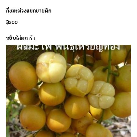
กิ่งมะม่วงแขกขายตึก
฿
200
หยิบใส่ตะกร้า