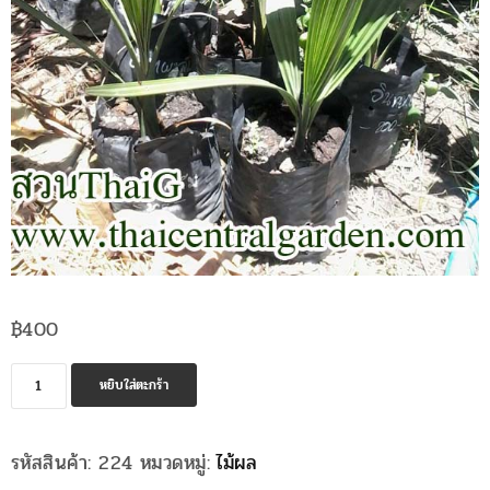
฿
400
จำนวน
หยิบใส่ตะกร้า
อิน
ท
รหัสสินค้า:
224
หมวดหมู่:
ไม้ผล
ผาลั
ม