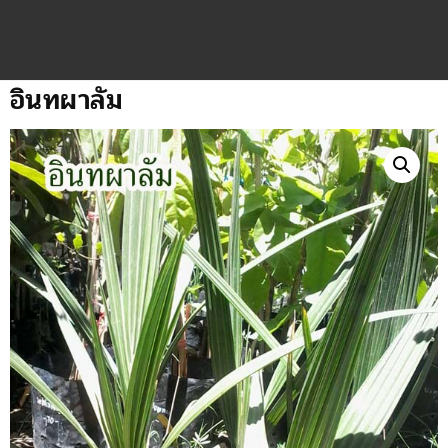
อินทผาลัม