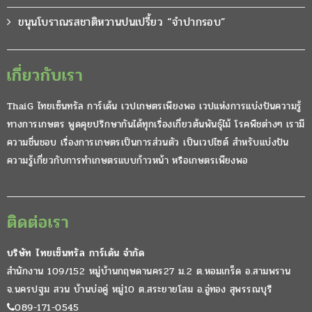
ขนุนโบราณรสชาติหวานปนเปรี้ยว “จำปากรอบ”
เกี่ยวกับเรา
ThaiG ไทยเซ็นทรัล การ์เด้น เวปเกษตรเพียงพอ เวปแห่งการแบ่งปันความรู้
ทางการเกษตร พูดคุยปรึกษากันได้ทุกเรื่องเกี่ยวต้นพันธุ์ไม้ โรคพืชต่างๆ เรามี
ความชื่นชอบ เรื่องการเกษตรเป็นการส่วนตัว เป็นเวปไซต์ สำหรับแบ่งปัน
ความรู้เกี่ยวกับการทำเกษตรแบบก้าวหน้า หรือเกษตรเพียงพอ
ติดต่อเรา
บริษัท ไทยเซ็นทรัล การ์เด้น จำกัด
สำนักงาน 109/152 หมู่บ้านกฤษดานคร27 ม.2 ต.หอมเกร็ด อ.สามพราน
จ.นครปฐม สวน บ้านบ่อคู่ หมู่10 ต.สระยายโสม อ.อู่ทอง สุพรรณบุรี
089-171-0545