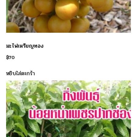
มะไฟเหรียญทอง
฿
70
หยิบใส่ตะกร้า