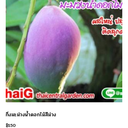
กิ่งมะม่วงน้ำดอกไม้สีม่วง
฿
150