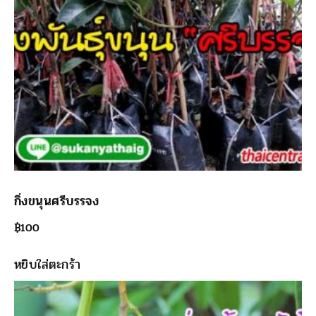
กิ่งขนุนศรีบรรจง
฿
100
หยิบใส่ตะกร้า