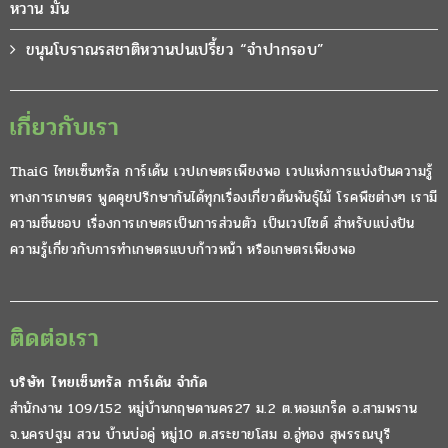
หวาน มัน
ขนุนโบราณรสชาติหวานปนเปรี้ยว “จำปากรอบ”
เกี่ยวกับเรา
ThaiG ไทยเซ็นทรัล การ์เด้น เวปเกษตรเพียงพอ เวปแห่งการแบ่งปันความรู้
ทางการเกษตร พูดคุยปรึกษากันได้ทุกเรื่องเกี่ยวต้นพันธุ์ไม้ โรคพืชต่างๆ เรามี
ความชื่นชอบ เรื่องการเกษตรเป็นการส่วนตัว เป็นเวปไซต์ สำหรับแบ่งปัน
ความรู้เกี่ยวกับการทำเกษตรแบบก้าวหน้า หรือเกษตรเพียงพอ
ติดต่อเรา
บริษัท ไทยเซ็นทรัล การ์เด้น จำกัด
สำนักงาน 109/152 หมู่บ้านกฤษดานคร27 ม.2 ต.หอมเกร็ด อ.สามพราน
จ.นครปฐม สวน บ้านบ่อคู่ หมู่10 ต.สระยายโสม อ.อู่ทอง สุพรรณบุรี