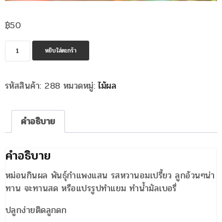
฿
50
จำนวน
หยิบใส่ตะกร้า
หม่อน
กิน
รหัสสินค้า:
288
หมวดหมู่:
ไม้ผล
ผล
กำแพงแสน
ชิ้น
คำอธิบาย
คำอธิบาย
หม่อนกินผล พันธุ์กำแพงแสน รสหวานอมเปรี้ยว ลูกอ้วนๆน่า
ทาน จะทานสด หรือแปรรูปทำแยม ทำน้ำมัลเบอรี่
ปลูกง่ายติดลูกดก