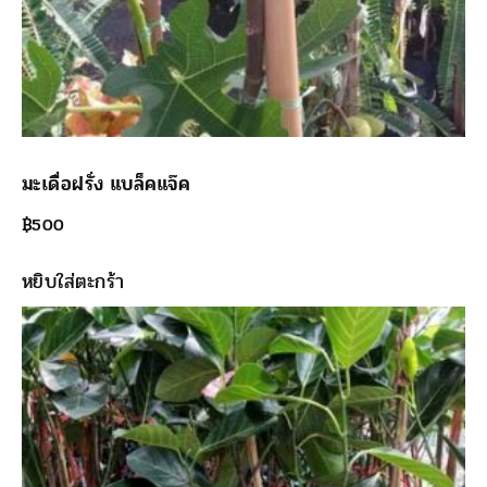
มะเดื่อฝรั่ง แบล็คแจ๊ค
฿
500
หยิบใส่ตะกร้า