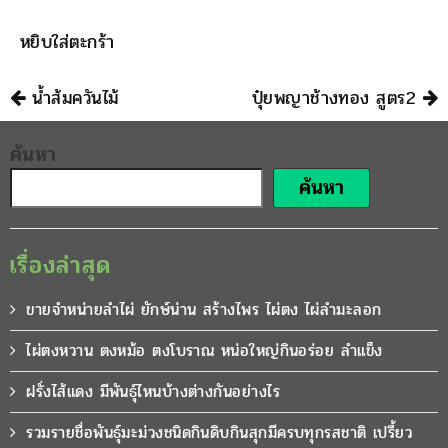
หยิบใส่ตะกร้า
นำทาง
น้ำส้มควันไม้
ปุ๋ยพญาช้างทอง สูตร2
ค้นหา
ค้นหา
เรื่องล่าสุด
ขายจำหน่ายลำไผ่ ยักษ์น่าน สร้างไพร ไผ่ตง ไผ่ลำมะลอก
ไผ่ตงหวาน ตงหม้อ ตงโบราณ หน่อใหญ่กินอร่อย ลำแข็ง
ฝรั่งไส้แดง มีพันธุ์ไหนบ้างต่างกันอย่างไร
รวมรายชื่อพันธุ์มะม่วงชนิดกินดิบกินสุกมีครบทุกรสชาติ เปรี้ยว