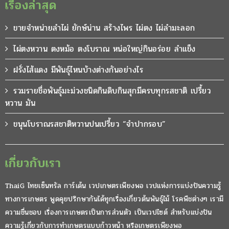
เรื่องล่าสุด
ขายจำหน่ายลำไผ่ ยักษ์น่าน สร้างไพร ไผ่ตง ไผ่ลำมะลอก
ไผ่ตงหวาน ตงหม้อ ตงโบราณ หน่อใหญ่กินอร่อย ลำแข็ง
ฝรั่งไส้แดง มีพันธุ์ไหนบ้างต่างกันอย่างไร
รวมรายชื่อพันธุ์มะม่วงชนิดกินดิบกินสุกมีครบทุกรสชาติ เปรี้ยว
หวาน มัน
ขนุนโบราณรสชาติหวานปนเปรี้ยว “จำปากรอบ”
เกี่ยวกับเรา
ThaiG ไทยเซ็นทรัล การ์เด้น เวปเกษตรเพียงพอ เวปแห่งการแบ่งปันความรู้
ทางการเกษตร พูดคุยปรึกษากันได้ทุกเรื่องเกี่ยวต้นพันธุ์ไม้ โรคพืชต่างๆ เรามี
ความชื่นชอบ เรื่องการเกษตรเป็นการส่วนตัว เป็นเวปไซต์ สำหรับแบ่งปัน
ความรู้เกี่ยวกับการทำเกษตรแบบก้าวหน้า หรือเกษตรเพียงพอ