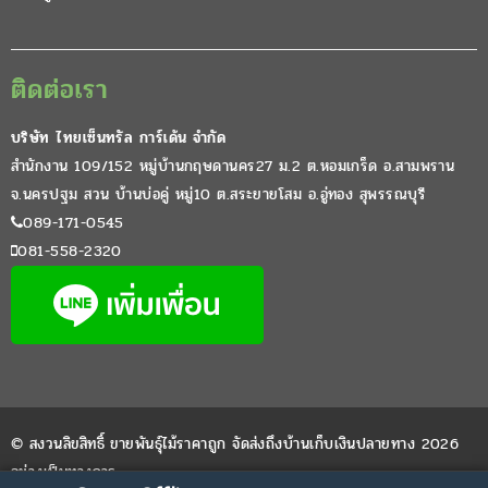
ติดต่อเรา
บริษัท ไทยเซ็นทรัล การ์เด้น จำกัด
สำนักงาน 109/152 หมู่บ้านกฤษดานคร27 ม.2 ต.หอมเกร็ด อ.สามพราน
จ.นครปฐม สวน บ้านบ่อคู่ หมู่10 ต.สระยายโสม อ.อู่ทอง สุพรรณบุรี
089-171-0545
081-558-2320
© สงวนลิขสิทธิ์ ขายพันธุ์ไม้ราคาถูก จัดส่งถึงบ้านเก็บเงินปลายทาง 2026
อย่างเป็นทางการ