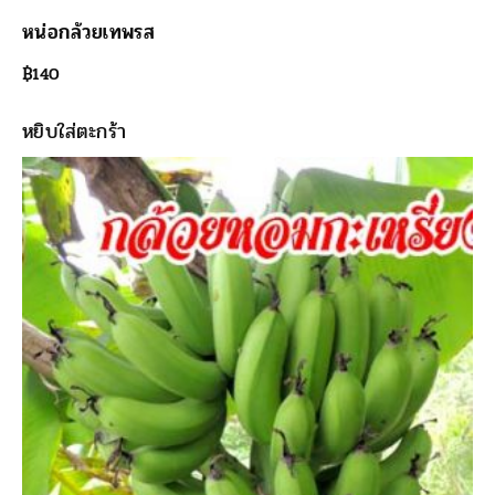
หน่อกล้วยเทพรส
฿
140
หยิบใส่ตะกร้า