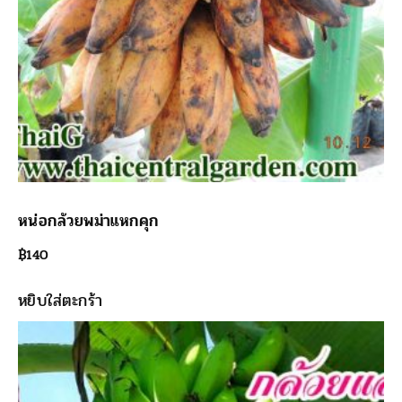
หน่อกล้วยพม่าแหกคุก
฿
140
หยิบใส่ตะกร้า