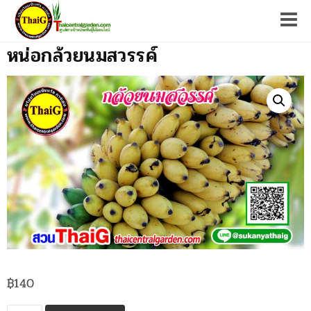
Tog
หน่อกล้วยนมสวรรค์
฿
140