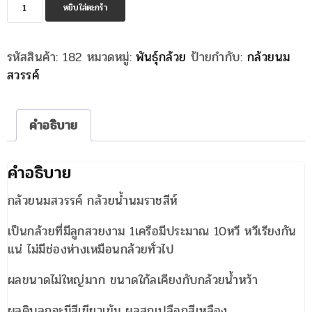
จำนวน
หยิบใส่ตะกร้า
หน่อ
กล้วย
รหัสสินค้า:
182
หมวดหมู่:
พันธุ์กล้วย
ป้ายกำกับ:
กล้วยนม
นม
สวรรค์
สวรรค์
ชิ้น
คำอธิบาย
คำอธิบาย
กล้วยนมสวรรค์ กล้วยน้ำนมราชสีห์
เป็นกล้วยที่มีลูกสวยงาม 1เครือมีประมาณ 10หวี หวีเรียงกัน
แน่ ไม่มีช่องห่างเหมือนกล้วยทั่วไป
ผลขนาดไม่ใหญ่มาก ขนาดใก้ลเคียงกับกล้วยน้ำหว้า
ผลดิบลูกจะมีสีเขียวเข้ม ผลสุกเปลือกสีเหลือง