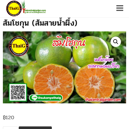
Tog
ส้มโชกุน (ส้มสายน้ำผึ้ง)
฿
120