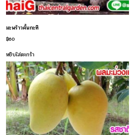
มะพร้าวคั้นกะทิ
฿
60
หยิบใส่ตะกร้า