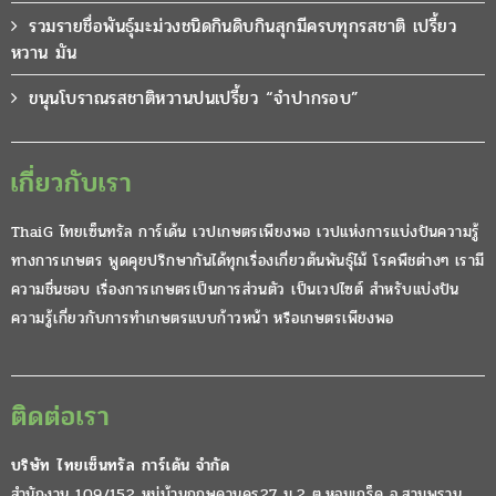
รวมรายชื่อพันธุ์มะม่วงชนิดกินดิบกินสุกมีครบทุกรสชาติ เปรี้ยว
หวาน มัน
ขนุนโบราณรสชาติหวานปนเปรี้ยว “จำปากรอบ”
เกี่ยวกับเรา
ThaiG ไทยเซ็นทรัล การ์เด้น เวปเกษตรเพียงพอ เวปแห่งการแบ่งปันความรู้
ทางการเกษตร พูดคุยปรึกษากันได้ทุกเรื่องเกี่ยวต้นพันธุ์ไม้ โรคพืชต่างๆ เรามี
ความชื่นชอบ เรื่องการเกษตรเป็นการส่วนตัว เป็นเวปไซต์ สำหรับแบ่งปัน
ความรู้เกี่ยวกับการทำเกษตรแบบก้าวหน้า หรือเกษตรเพียงพอ
ติดต่อเรา
บริษัท ไทยเซ็นทรัล การ์เด้น จำกัด
สำนักงาน 109/152 หมู่บ้านกฤษดานคร27 ม.2 ต.หอมเกร็ด อ.สามพราน