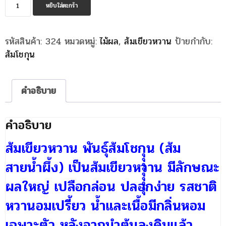
จำนวน
หยิบใส่ตะกร้า
ส้ม
โชกุน
รหัสสินค้า:
324
หมวดหมู่:
ไม้ผล
,
ส้มเขียวหวาน
ป้ายกำกับ:
(ส้ม
ส้มโชกุน
สายน้ำผึ้ง)
ชิ้น
คำอธิบาย
คำอธิบาย
ส้มเขียวหวาน พันธุ์ส้มโชกุุุุุุุุุน (ส้ม
สายน้ำผึ้ง) เป็นส้มเขียวหวาน มีลักษณะ
ผลใหญ่ เปลือกล่อน ปลอกง่าย รสชาติ
หวานอมเปรี้ยว น้ำและเนื้อมีกลิ่นหอม
เฉพาะตัว หลังจากนำต้นลงดินแล้ว