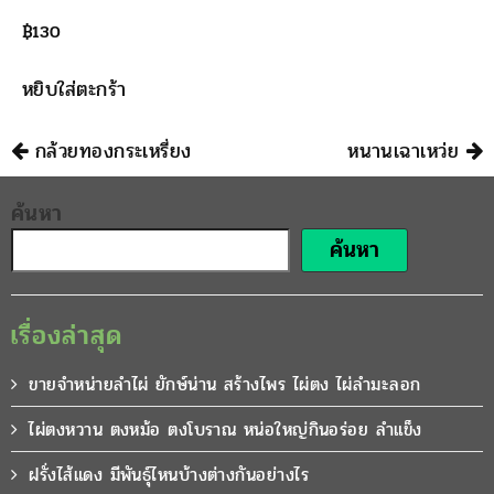
฿
130
หยิบใส่ตะกร้า
นำทาง
กล้วยทองกระเหรี่ยง
หนานเฉาเหว่ย
ค้นหา
ค้นหา
เรื่องล่าสุด
ขายจำหน่ายลำไผ่ ยักษ์น่าน สร้างไพร ไผ่ตง ไผ่ลำมะลอก
ไผ่ตงหวาน ตงหม้อ ตงโบราณ หน่อใหญ่กินอร่อย ลำแข็ง
ฝรั่งไส้แดง มีพันธุ์ไหนบ้างต่างกันอย่างไร