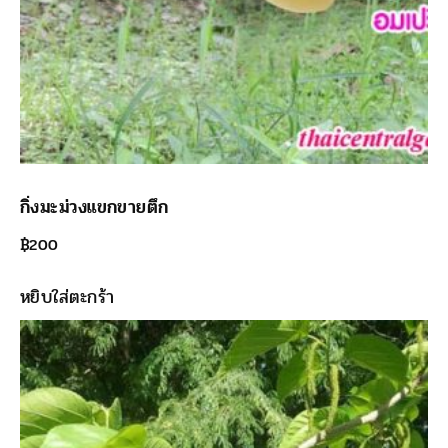
กิ่งมะม่วงแขกขายตึก
฿
200
หยิบใส่ตะกร้า