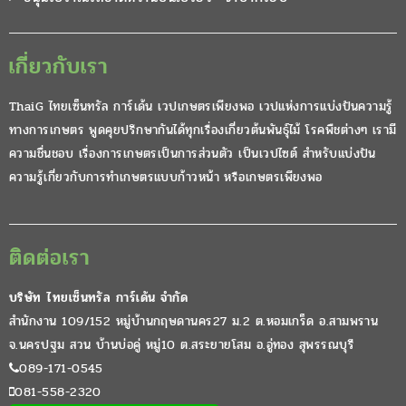
เกี่ยวกับเรา
ThaiG ไทยเซ็นทรัล การ์เด้น เวปเกษตรเพียงพอ เวปแห่งการแบ่งปันความรู้
ทางการเกษตร พูดคุยปรึกษากันได้ทุกเรื่องเกี่ยวต้นพันธุ์ไม้ โรคพืชต่างๆ เรามี
ความชื่นชอบ เรื่องการเกษตรเป็นการส่วนตัว เป็นเวปไซต์ สำหรับแบ่งปัน
ความรู้เกี่ยวกับการทำเกษตรแบบก้าวหน้า หรือเกษตรเพียงพอ
ติดต่อเรา
บริษัท ไทยเซ็นทรัล การ์เด้น จำกัด
สำนักงาน 109/152 หมู่บ้านกฤษดานคร27 ม.2 ต.หอมเกร็ด อ.สามพราน
จ.นครปฐม สวน บ้านบ่อคู่ หมู่10 ต.สระยายโสม อ.อู่ทอง สุพรรณบุรี
089-171-0545
081-558-2320