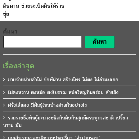
ดินดาน ช่วยระเบิดดินให้ร่วน
ซุ่ย
ค้นหา
ค้นหา
เรื่องล่าสุด
ขายจำหน่ายลำไผ่ ยักษ์น่าน สร้างไพร ไผ่ตง ไผ่ลำมะลอก
ไผ่ตงหวาน ตงหม้อ ตงโบราณ หน่อใหญ่กินอร่อย ลำแข็ง
ฝรั่งไส้แดง มีพันธุ์ไหนบ้างต่างกันอย่างไร
รวมรายชื่อพันธุ์มะม่วงชนิดกินดิบกินสุกมีครบทุกรสชาติ เปรี้ยว
หวาน มัน
ขนุนโบราณรสชาติหวานปนเปรี้ยว “จำปากรอบ”