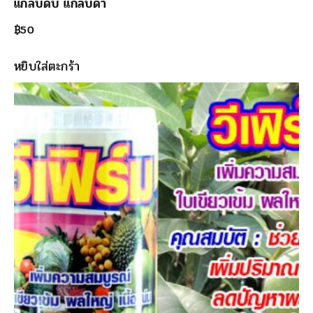
แกลบดิบ แกลบดำ
฿
50
หยิบใส่ตะกร้า