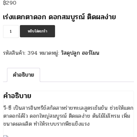
฿
290
เร่งแตกตาดอก ดอกสมบูรณ์ ติดผลง่าย
จำนวน
หยิบใส่ตะกร้า
สาร
อินทรีย์
รหัสสินค้า:
394
หมวดหมู่:
วัสดุปลูก ฮอร์โมน
เร่ง
แตก
ราก
คำอธิบาย
หน่อ
ใบ
ตาด
คำอธิบาย
อก
วี-ซี เป็นสารอินทรีย์สกัดสาหร่ายทะเลสูตรเข้มข้น ช่วยให้แตก
ชิ้น
ตาดอกได้ไว ดอกใหญ่สมบูรณ์ ติดผลง่าย ต้นไม้ไม่โทรม เพิ่ม
ขนาดผลผลิต ทำให้ระบบรากพืชแข็งแรง