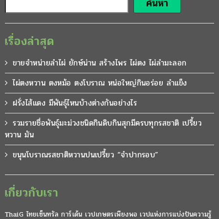
ค้นหา
เรื่องล่าสุด
ขายจำหน่ายลำไผ่ ยักษ์น่าน สร้างไพร ไผ่ตง ไผ่ลำมะลอก
ไผ่ตงหวาน ตงหม้อ ตงโบราณ หน่อใหญ่กินอร่อย ลำแข็ง
ฝรั่งไส้แดง มีพันธุ์ไหนบ้างต่างกันอย่างไร
รวมรายชื่อพันธุ์มะม่วงชนิดกินดิบกินสุกมีครบทุกรสชาติ เปรี้ยว
หวาน มัน
ขนุนโบราณรสชาติหวานปนเปรี้ยว “จำปากรอบ”
เกี่ยวกับเรา
ThaiG ไทยเซ็นทรัล การ์เด้น เวปเกษตรเพียงพอ เวปแห่งการแบ่งปันความรู้