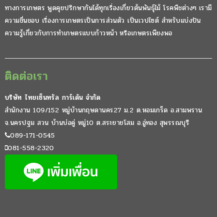
ทางการเกษตร พูดคุยปรึกษากันได้ทุกเรื่องเกี่ยวต้นพันธุ์ไม้ โรคพืชต่างๆ เรามี
ความชื่นชอบ เรื่องการเกษตรเป็นการส่วนตัว เป็นเวปไซต์ สำหรับแบ่งปัน
ความรู้เกี่ยวกับการทำเกษตรแบบก้าวหน้า หรือเกษตรเพียงพอ
ติดต่อเรา
บริษัท ไทยเซ็นทรัล การ์เด้น จำกัด
สำนักงาน 109/152 หมู่บ้านกฤษดานคร27 ม.2 ต.หอมเกร็ด อ.สามพราน
จ.นครปฐม สวน บ้านบ่อคู่ หมู่10 ต.สระยายโสม อ.อู่ทอง สุพรรณบุรี
089-171-0545
081-558-2320