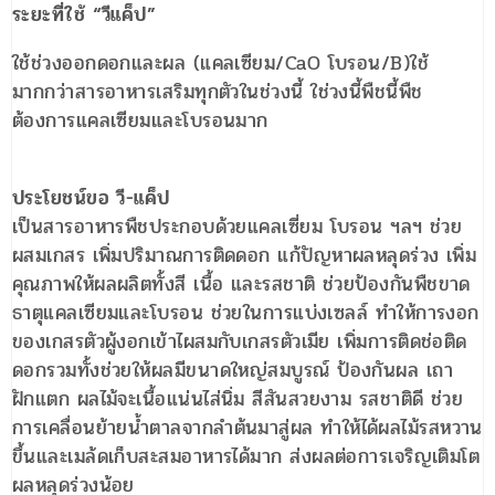
ระยะที่ใช้ “วีแค็ป”
ใช้ช่วงออกดอกและผล (แคลเซียม/CaO โบรอน/B)ใช้
มากกว่าสารอาหารเสริมทุกตัวในช่วงนี้ ใช่วงนี้พืชนี้พืช
ต้องการแคลเซียมและโบรอนมาก
ประโยชน์ขอ วี-แค็ป
เป็นสารอาหารพืชประกอบด้วยแคลเซี่ยม โบรอน ฯลฯ ช่วย
ผสมเกสร เพิ่มปริมาณการติดดอก แก้ปัญหาผลหลุดร่วง เพิ่ม
คุณภาพให้ผลผลิตทั้งสี เนื้อ และรสชาติ ช่วยป้องกันพืชขาด
ธาตุแคลเซียมและโบรอน ช่วยในการแบ่งเซลล์ ทำให้การงอก
ของเกสรตัวผู้งอกเข้าไผสมกับเกสรตัวเมีย เพิ่มการติดช่อติด
ดอกรวมทั้งช่วยให้ผลมีขนาดใหญ่สมบูรณ์ ป้องกันผล เถา
ฝักแตก ผลไม้จะเนื้อแน่นไส่นิ่ม สีสันสวยงาม รสชาติดี ช่วย
การเคลื่อนย้ายน้ำตาลจากลำต้นมาสู่ผล ทำให้ได้ผลไม้รสหวาน
ขึ้นและเมล้ดเก็บสะสมอาหารได้มาก ส่งผลต่อการเจริญเติมโต
ผลหลุดร่วงน้อย