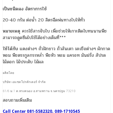
เป็นชนิดผง
อัตราการใช้
20-40 กรัม ต่อน้ำ 20 ลิตรฉีดพ่นทางใบให้ทั่ว
หมายเหตุ
ควรใช้สารจับใบ เพื่อช่วยให้เกาะติดใบทนนานพืช
สามารถดูดซึมไปใช้ได้อย่างเต็มที่***
ใช้ได้กับ
แตงต่างๆ ถั่วฝักยาว ถั่วลันเตา มะเขือต่างๆ ผักกาด
หอม พืชตระกูลกระหล่ำ พืชหัว หอม แครอท มันฝรั่ง สัปรด
ไม้ดอก ไม้ประดับ ไม้ผล
ผลิตโดย
บริษัท เอแซดโปรดักเตอร์ จำกัด
61/6 ม.1 ต.ทรงคนอง อ.สามพราน จ.นครปฐม 73210
สอบถามเพิ่มเติม
Call Center 081-5582320, 089-1710545