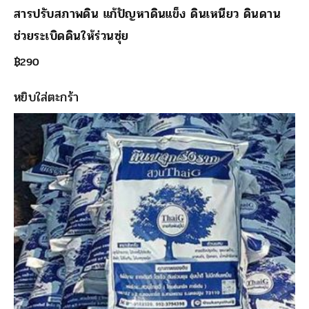
สารปรับสภาพดิน แก้ปัญหาดินแข็ง ดินเหนียว ดินดาน
ช่วยระเบิดดินให้ร่วนซุ่ย
฿
290
หยิบใส่ตะกร้า