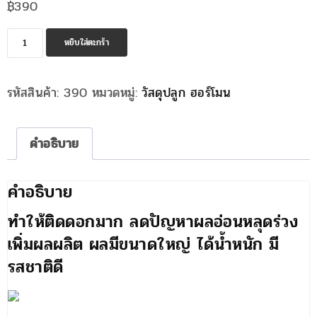
฿
390
จำนวน
หยิบใส่ตะกร้า
สาร
ช่วย
รหัสสินค้า:
390
หมวดหมู่:
วัสดุปลูก ฮอร์โมน
ผสม
เกสร
เพิ่ม
คำอธิบาย
ปริมาณ
การ
ติด
คำอธิบาย
ดอก
ทำให้ติดดอกมาก ลดปัญหาผลอ่อนหลุดร่วง
ทำให้
เพิ่มผลผลิต ผลมีขนาดใหญ่ ได้น้ำหนัก มี
ผล
ใหญ่
รสชาติดี
ชิ้น