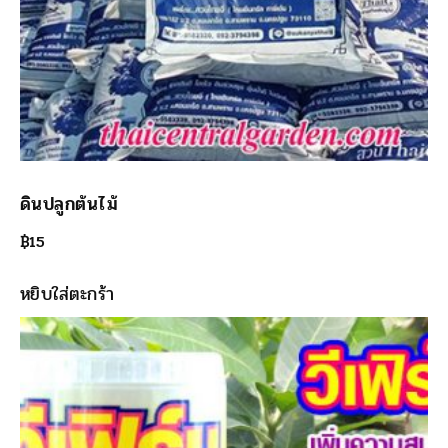
ดินปลูกต้นไม้
฿
15
หยิบใส่ตะกร้า